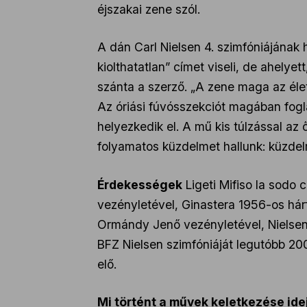
éjszakai zene szól.
A dán Carl Nielsen 4. szimfóniájának
kiolthatatlan” címet viseli, de ahelye
szánta a szerző. „A zene maga az élet
Az óriási fúvósszekciót magában fogl
helyezkedik el. A mű kis túlzással az 
folyamatos küzdelmet hallunk: küzde
Érdekességek
Ligeti Mifiso la sodo
vezényletével, Ginastera 1956-os hár
Ormándy Jenő vezényletével, Nielsen 
BFZ Nielsen szimfóniáját legutóbb 200
elő.
Mi történt a művek keletkezése ide