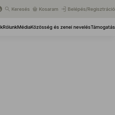
Keresés
Kosaram
Belépés/Regisztráció
ek
Rólunk
Média
Közösség és zenei nevelés
Támogatás