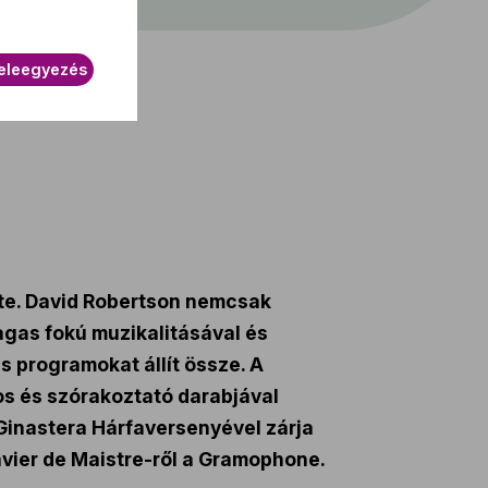
eleegyezés
ete. David Robertson nemcsak
agas fokú muzikalitásával és
s programokat állít össze. A
os és szórakoztató darabjával
 Ginastera Hárfaversenyével zárja
Xavier de Maistre-ről a Gramophone.