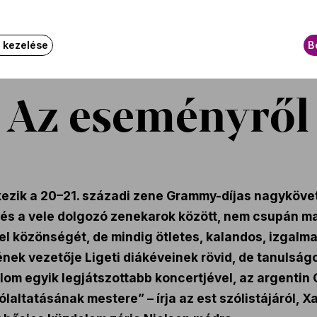
k kezelése
B
Az eseményről
kezik a 20–21. századi zene Grammy-díjas nagyköv
 és a vele dolgozó zenekarok között, nem csupán m
 el közönségét, de mindig ötletes, kalandos, izgalma
nek vezetője Ligeti diákéveinek rövid, de tanulság
dalom egyik legjátszottabb koncertjével, az argentin
laltatásának mestere” – írja az est szólistájáról, 