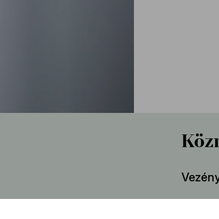
Köz
Vezény
David 