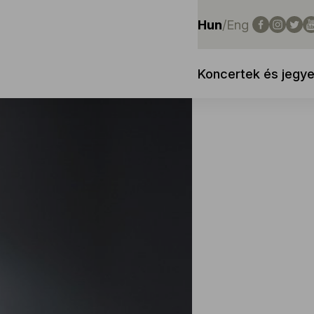
Hun
/
Eng
Koncertek és jegy