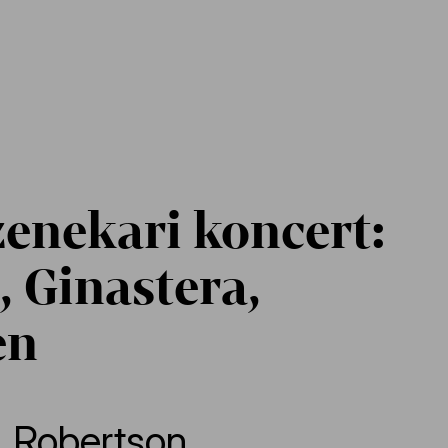
enekari koncert:
, Ginastera,
en
,
Robertson