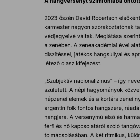
A hangversenyt szimfóniába öntött
2023 őszén David Robertson elsőként 
karmester nagyon szórakoztatónak tal
védjegyeivé váltak. Meglátása szerint
a zenében. A zeneakadémiai évei alat
díszítéssel, játékos hangsúllyal és a
létező olasz kifejezést.
„Szubjektív nacionalizmus” – így neve
született. A népi hagyományok közvet
népzenei elemek és a kortárs zenei ny
argentin folk fontos hangszere, ráadá
hangjára. A versenymű első és harmad
férfi és nő kapcsolatáról szóló tangó
tolmácsolásában. A két ritmikus, külö