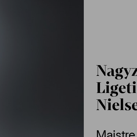
Nagyz
Ligeti
Niels
Maistre