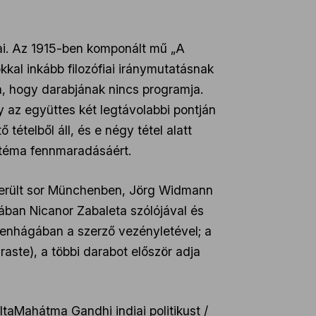
mai. Az 1915-ben komponált mű „A
okkal inkább filozófiai iránymutatásnak
va, hogy darabjának nincs programja.
 az együttes két legtávolabbi pontján
tételből áll, és e négy tétel alatt
ótéma fennmaradásáért.
 került sor Münchenben, Jörg Widmann
ában Nicanor Zabaleta szólójával és
ppenhágában a szerző vezényletével; a
aste), a többi darabot először adja
taMahátma Gandhi indiai politikust /