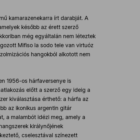
mű kamarazenekarra írt darabját. A
amelyek később az érett szerző
 akkoriban még egyáltalán nem léteztek
zott Mifiso la sodo tele van virtuóz
 szolmizációs hangokból alkotott nem
ben 1956-os hárfaversenye is
tlakozás előtt a szerző egy ideig a
er kiválasztása érthető: a hárfa az
bb az ikonikus argentin gitár
át, a malambót idézi meg, amely a
 hangszerek királynőjének
keztető, cselesztával színezett