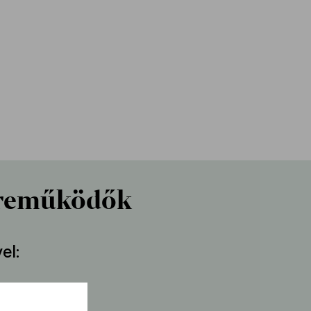
reműködők
el
Robertson