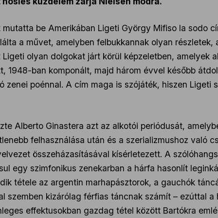
 hősies küzdelem zárja Nielsen módra.
mutatta be Amerikában Ligeti György Mifiso la sodo cí
álta a művet, amelyben felbukkannak olyan részletek, 
 Ligeti olyan dolgokat járt körül képzeletben, amelyek
t, 1948-ban komponált, majd három évvel később átdolgo
pró zenei poénnal. A cím maga is szójáték, hiszen Ligeti
zte Alberto Ginastera azt az alkotói periódusát, amely
lenebb felhasználása után és a szerializmushoz való csa
elvezet összeházasításával kísérletezett. A szólóhangsz
sul egy szimfonikus zenekarban a hárfa hasonlít leginká
ik tétele az argentin marhapásztorok, a gauchók tánc
val szemben kizárólag férfias táncnak számít – ezúttal a
nleges effektusokban gazdag tétel között Bartókra emlé