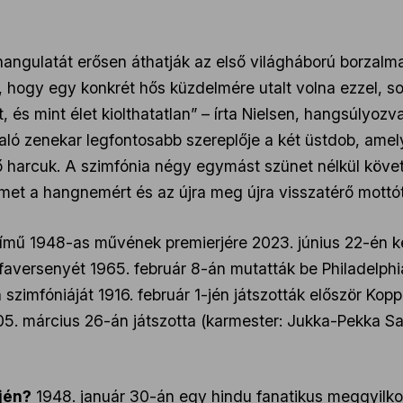
 hangulatát erősen áthatják az első világháború borzal
tt, hogy egy konkrét hős küzdelmére utalt volna ezzel, s
, és mint élet kiolthatatlan” – írta Nielsen, hangsúlyoz
aló zenekar legfontosabb szereplője a két üstdob, amely
ő harcuk. A szimfónia négy egymást szünet nélkül követő 
lmet a hangnemért és az újra meg újra visszatérő mott
 című 1948-as művének premierjére 2023. június 22-én
faversenyét 1965. február 8-án mutatták be Philadelphi
szimfóniáját 1916. február 1-jén játszották először Ko
5. március 26-án játszotta (karmester: Jukka-Pekka Sar
jén?
1948. január 30-án egy hindu fanatikus meggyilkol