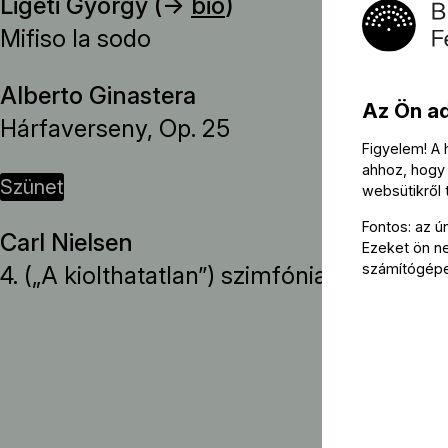
Ligeti György (→
bio
)
Mifiso la sodo
Alberto Ginastera
Az Ön a
Hárfaverseny, Op. 25
Figyelem! A
ahhoz, hogy 
szünet
websütikről
Fontos: az ú
Carl Nielsen
Ezeket ön nem
számítógép
4. („A kiolthatatlan”) szimfónia, Op. 29