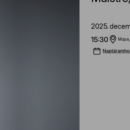
2025.
decem
15:30
Müpa,
Naptáramho