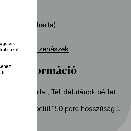
a
 de Maistre
(hárfa)
kségesek
erten játszó zenészek
lkalmazott
bbi információ
séhez.
eti
k: Reiner bérlet, Téli délutánok bérlet
mény körülbelül 150 perc hosszúságú.