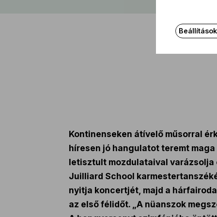
Beállításo
Kontinenseken átívelő műsorral ér
híresen jó hangulatot teremt maga
letisztult mozdulataival varázsolja
Juilliard School karmestertanszéké
nyitja koncertjét, majd a hárfairo
az első félidőt. „A nüanszok megszó