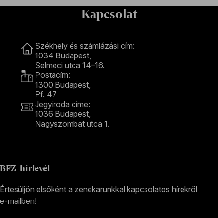
Kapcsolat
Kapcsolat
Székhely és számlázási cím:
1034 Budapest,
Selmeci utca 14–16.
Postacím:
1300 Budapest,
Pf. 47
Jegyiroda címe:
1036 Budapest,
Nagyszombat utca 1.
+36 1 489 4330
BFZ-hírlevél
Értesüljön elsőként a zenekarunkkal kapcsolatos hírekről
e-mailben!