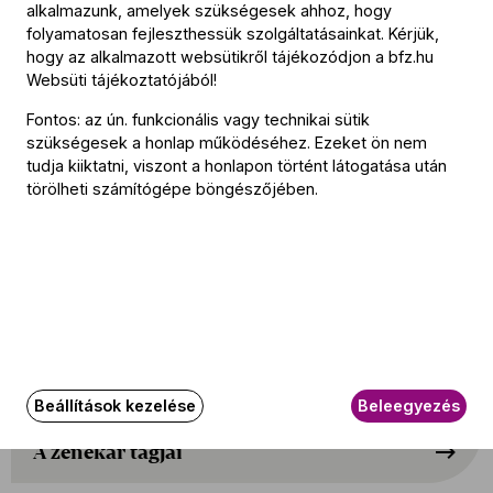
alkalmazunk, amelyek szükségesek ahhoz, hogy
meghívták már a Mostly Mozart Fesztiválra, az Edinburgh-i
folyamatosan fejleszthessük szolgáltatásainkat. Kérjük,
Nemzetközi Fesztiválra, a Spoletói Fesztiválra és a
hogy az alkalmazott websütikről tájékozódjon a
bfz.hu
hamburgi Elbphilharmonie-ba is; a New York magazin 2013
Websüti tájékoztatójából
!
legjobb komolyzenei eseményeit rangsoroló listáját a
Fontos: az ún. funkcionális vagy technikai sütik
Figaro házassága vezette. A Fischer Iván által alapított
szükségesek a honlap működéséhez. Ezeket ön nem
Vicenzai Operafesztivál 2018 őszén debütált.
tudja kiiktatni, viszont a honlapon történt látogatása után
törölheti számítógépe böngészőjében.
2024-ben Fischer Iván, a Budapesti Fesztiválzenekar és az
Európai Ifjúsági Zenekar (EUYO) összefogásával
megalakult az Európai Zenekari Akadémia (EOA).
A BFZ működésének állandóságát a Magyar Állam és
Budapest Főváros támogatása biztosítja.
Beállítások kezelése
Beleegyezés
A zenekar tagjai