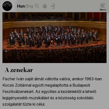
Hun
/
Eng
A zenekar
Fischer Iván saját álmát váltotta valóra, amikor 1983-ban
Kocsis Zoltánnal együtt megalapította a Budapesti
Fesztiválzenekart. Az együttes a kezdetektől a lehető
legigényesebb muzsikálást és a közösség sokoldalú
szolgálatát tűzte ki célul.