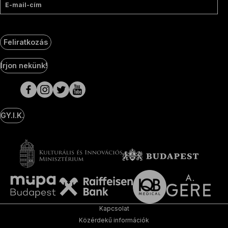
E-mail-cím
Feliratkozás
Social
Írjon nekünk!
Media
oldalak
GY.I.K.
Kapcsolat
Közérdekű információk