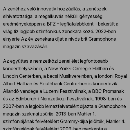
A zenéhez való innovatív hozzáállás, a zenészek
elhivatottsága, a megalkuvás nélküli igényesség
eredményeképpen a BFZ – legfiatalabbként – bekerült a
világ tíz legjobb szimfonikus zenekara közé. 2022-ben
elnyerte Az év zenekara díjat a nívós brit Gramophone
magazin szavazásán.
Az együttes a nemzetközi zenei élet legfontosabb
koncerthelyszínein, a New York-i Carnegie Hallban és
Lincoln Centerben, a bécsi Musikvereinban, a londoni Royal
Albert Hallban és Southbank Centre-ben is koncertezik.
Állandó vendége a Luzerni Fesztiválnak, a BBC Promsnak
és az Edinburgh-i Nemzetközi Fesztiválnak. 1998-ban és
2007-ben a legjobb lemezfelvételért díjazta a Gramophone
magazin szakmai zsűrije. 2013-ban Mahler 1.
szimfóniájának felvételéért Grammy-díjra jelölték, Mahler 4.
szimfóniájának felvételéért 2009-ben megkapta a