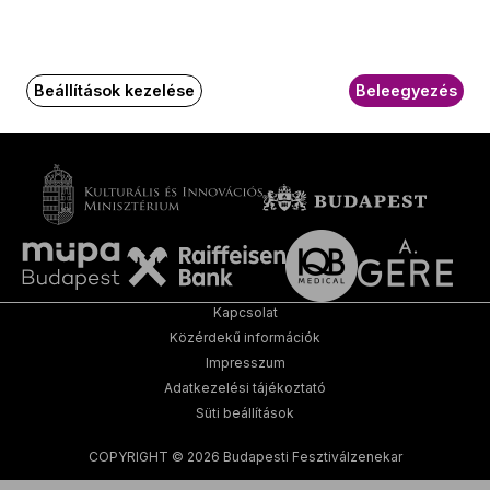
Írjon nekünk!
Media
oldalak
Beállítások kezelése
Beleegyezés
GY.I.K.
Kapcsolat
Közérdekű információk
Impresszum
Adatkezelési tájékoztató
Süti beállítások
COPYRIGHT © 2026 Budapesti Fesztiválzenekar