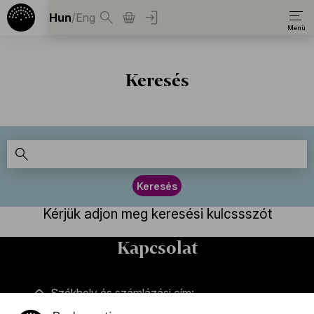
Hun
/
Eng
Keresés
Keresés
Kérjük adjon meg keresési kulcssszót
Kapcsolat
Kapcsolat
Székhely és számlázási cím:
1034 Budapest,