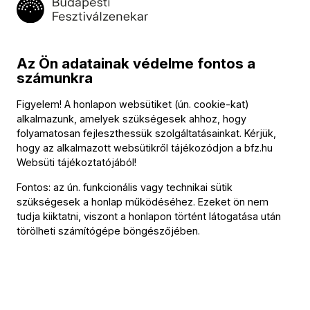
Selmeci utca 14–16.
Postacím:
1300 Budapest,
Pf. 47
Az Ön adatainak védelme fontos a
Jegyiroda címe:
1036 Budapest,
számunkra
Nagyszombat utca 1.
+36 1 489 4330
Figyelem! A honlapon websütiket (ún. cookie-kat)
alkalmazunk, amelyek szükségesek ahhoz, hogy
folyamatosan fejleszthessük szolgáltatásainkat. Kérjük,
hogy az alkalmazott websütikről tájékozódjon a
bfz.hu
BFZ-hírlevél
Websüti tájékoztatójából
!
Értesüljön elsőként a zenekarunkkal kapcsolatos hírekről
Fontos: az ún. funkcionális vagy technikai sütik
e-mailben!
szükségesek a honlap működéséhez. Ezeket ön nem
tudja kiiktatni, viszont a honlapon történt látogatása után
törölheti számítógépe böngészőjében.
E-mail-cím
Feliratkozás
Social