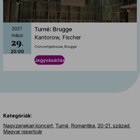
Turné: Brugge
2027.
május
Kantorow, Fischer
29
Concertgebouw, Brugge
20:00
Jegyvásárlás
Kategóriák
:
Nagyzenekari koncert
,
Turné
,
Romantika
,
20-21. század
,
Magyar repertoár