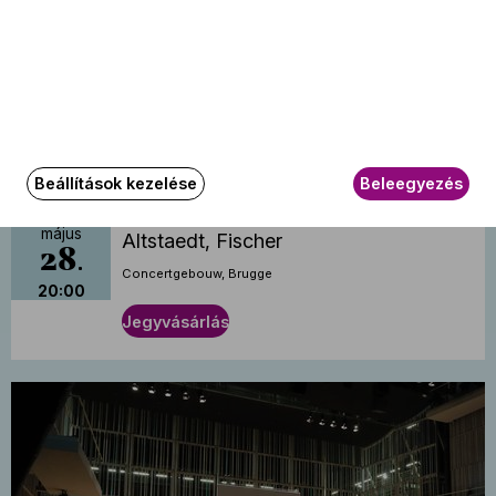
Beállítások kezelése
Beleegyezés
Turné: Brugge
2027.
május
Altstaedt, Fischer
28
Concertgebouw, Brugge
20:00
Jegyvásárlás