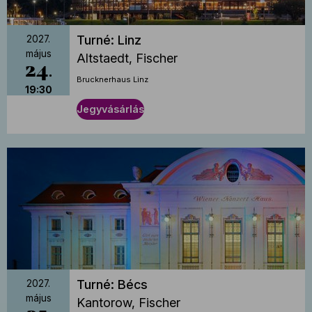
Turné: Linz
2027.
május
Altstaedt, Fischer
24
Brucknerhaus Linz
19:30
Jegyvásárlás
Turné: Bécs
2027.
május
Kantorow, Fischer