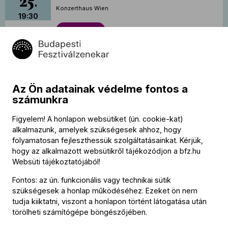
25
Konzerthaus Wien
19:30
Jegyvásárlás
Az Ön adatainak védelme fontos a
számunkra
Figyelem! A honlapon websütiket (ún. cookie-kat)
alkalmazunk, amelyek szükségesek ahhoz, hogy
folyamatosan fejleszthessük szolgáltatásainkat. Kérjük,
hogy az alkalmazott websütikről tájékozódjon a
bfz.hu
Turné: Kamarakoncert Brugge-ben
2027.
Websüti tájékoztatójából
!
május
27
Concertgebouw, Brugge
Fontos: az ún. funkcionális vagy technikai sütik
szükségesek a honlap működéséhez. Ezeket ön nem
20:00
Jegyvásárlás
tudja kiiktatni, viszont a honlapon történt látogatása után
törölheti számítógépe böngészőjében.