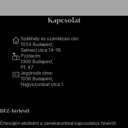
Kapcsolat
Kapcsolat
Székhely és számlázási cím:
1034 Budapest,
Selmeci utca 14–16.
Postacím:
1300 Budapest,
Pf. 47
Jegyiroda címe:
1036 Budapest,
Nagyszombat utca 1.
+36 1 489 4330
BFZ-hírlevél
Értesüljön elsőként a zenekarunkkal kapcsolatos hírekről