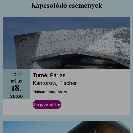
Kapcsolódó események
Turné: Párizs
2027.
május
Kantorow, Fischer
18
Philharmonie, Párizs
20:00
Jegyvásárlás