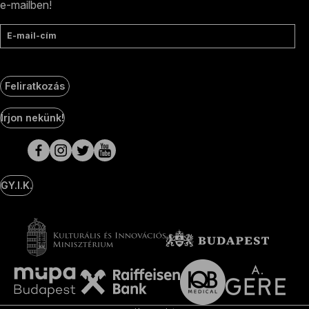
e-mailben!
E-mail-cím
Feliratkozás
Social
Írjon nekünk!
Media
oldalak
GY.I.K.