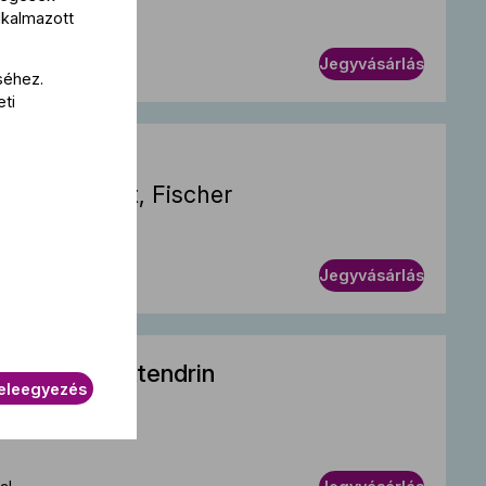
lkalmazott
g
Jegyvásárlás
séhez.
eti
esztivál
Éva Társulat, Fischer
Jegyvásárlás
sztivál – Mittendrin
eleegyezés