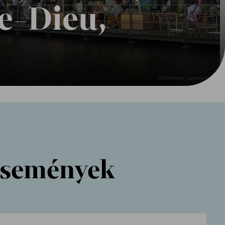
e-Dieu,
események