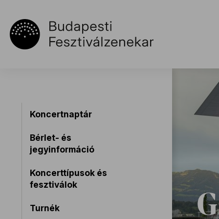
Koncertnaptár
Bérlet- és
jegyinformáció
Koncerttípusok és
fesztiválok
G
Turnék