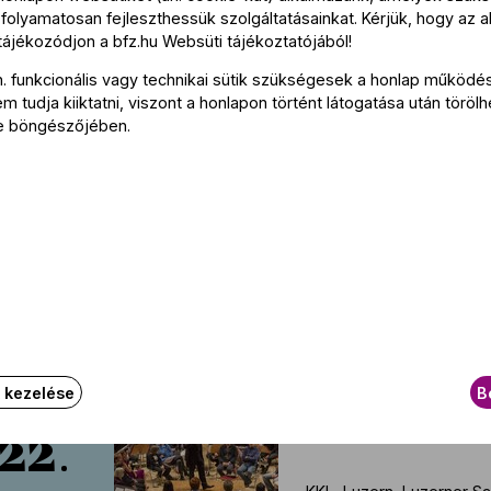
19
folyamatosan fejleszthessük szolgáltatásainkat. Kérjük, hogy az a
 tájékozódjon a
bfz.hu
Websüti tájékoztatójából
!
La Chaise-Dieu-i apátsá
21:00
n. funkcionális vagy technikai sütik szükségesek a honlap működé
 tudja kiiktatni, viszont a honlapon történt látogatása után törölh
e böngészőjében.
Turné: Luzerni F
2026.
Leonskaja, Duda 
ugusztus
21
KKL, Luzern, Konzertsaal
19:30
Turné: Luzerni Fe
2026.
k kezelése
B
ugusztus
22