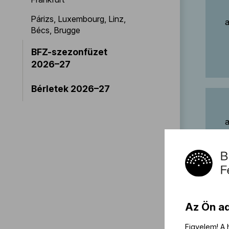
Párizs, Luxembourg, Linz,
a
Bécs, Brugge
BFZ-szezonfüzet
2026–27
Bérletek 2026–27
a
Az Ön a
a
Figyelem! A