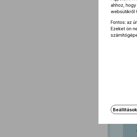
ahhoz, hogy 
websütikről
Fontos: az ú
Ezeket ön nem
számítógép
a
Beállításo
a