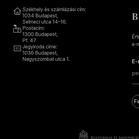
Kapcsolat
Székhely és számlázási cím:
B
1034 Budapest,
Selmeci utca 14–16.
Postacím:
1300 Budapest,
Ért
Pf. 47
e-m
Jegyiroda címe:
1036 Budapest,
Nagyszombat utca 1.
E
+36 1 489 4330
F