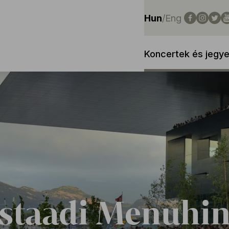
Hun
/
Eng
Koncertek és jegy
staadi Menuhin 