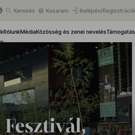
Keresés
Kosaram
Belépés/Regisztráció
ek
Rólunk
Média
Közösség és zenei nevelés
Támogatás
Fesztivál,