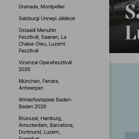
S
Granada, Montpellier
Salzburgi Ünnepi Játékok
L
Gstaadi Menuhin
Fesztivál, Saanen, La
Chaise-Dieu, Luzerni
Fesztivál
Vicenzai Operafesztivál
2026
München, Ferrara,
Antwerpen
Winterfestspiele Baden-
Baden 2026
Brüsszel, Hamburg,
Amszterdam, Barcelona,
Dortmund, Luzern,
Frankfurt