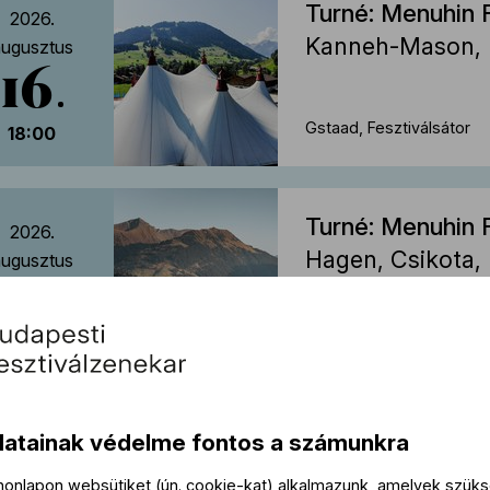
Turné: Menuhin 
2026.
Kanneh-Mason, 
ugusztus
16
Gstaad, Fesztiválsátor
18:00
Turné: Menuhin 
2026.
Hagen, Csikota, 
ugusztus
17
St. Mauritius templom, S
19:30
Turné: La Chais
datainak védelme fontos a számunkra
2026.
Kanneh-Mason, 
ugusztus
 honlapon websütiket (ún. cookie-kat) alkalmazunk, amelyek szü