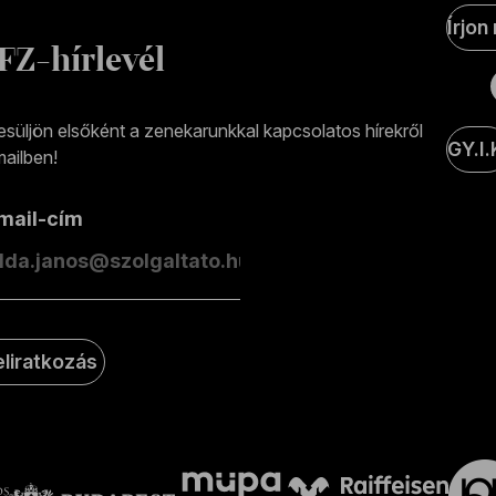
Soci
Írjon
Medi
FZ-hírlevél
olda
esüljön elsőként a zenekarunkkal kapcsolatos hírekről
GY.I.
ailben!
-mail-cím
eliratkozás