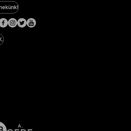
al
 nekünk!
a
lak
K.