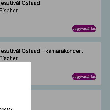
Fesztivál Gstaad
Fischer
Jegyvásárlás
Fesztivál Gstaad – kamarakoncert
Fischer
aanen
Jegyvásárlás
e-Dieu
Fischer
kségesek