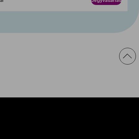
al
Jegyvásárlás