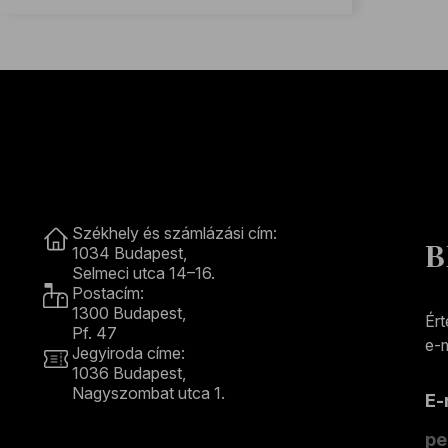
Kapcsolat
Székhely és számlázási cím:
B
1034 Budapest,
Selmeci utca 14–16.
Postacím:
1300 Budapest,
Ért
Pf. 47
e-m
Jegyiroda címe:
1036 Budapest,
Nagyszombat utca 1.
E
+36 1 489 4330