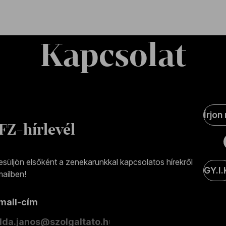
Kapcsolat
Soci
Írjon
Medi
FZ-hírlevél
olda
esüljön elsőként a zenekarunkkal kapcsolatos hírekről
GY.I.
ailben!
-mail-cím