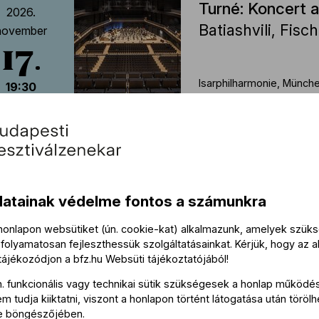
Turné: Koncert 
2026.
Batiashvili, Fisc
november
17
Isarphilharmonie, Münch
19:30
Turné: Koncert 
2026.
Gerstein, Fische
november
19
datainak védelme fontos a számunkra
Teatro Comunale, Ferrar
20:30
 honlapon websütiket (ún. cookie-kat) alkalmazunk, amelyek szü
folyamatosan fejleszthessük szolgáltatásainkat. Kérjük, hogy az a
 tájékozódjon a
bfz.hu
Websüti tájékoztatójából
!
Turné: Koncert 
n. funkcionális vagy technikai sütik szükségesek a honlap működé
2026.
 tudja kiiktatni, viszont a honlapon történt látogatása után törölh
Gerstein, Fische
november
e böngészőjében.