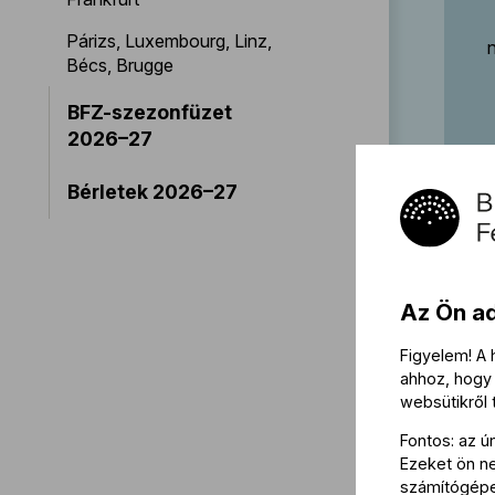
Párizs, Luxembourg, Linz,
Bécs, Brugge
BFZ-szezonfüzet
2026–27
Bérletek 2026–27
Az Ön a
Figyelem! A
ahhoz, hogy 
websütikről
Fontos: az ú
Ezeket ön nem
számítógép