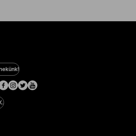
al
 nekünk!
a
lak
K.