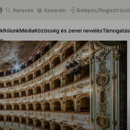
Keresés
Kosaram
Belépés/Regisztráció
ek
Rólunk
Média
Közösség és zenei nevelés
Támogatás