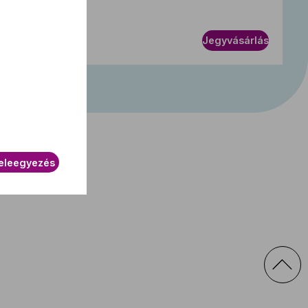
Antwerpen
Jegyvásárlás
zázad
eleegyezés