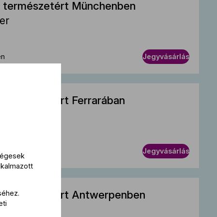
a természetért Münchenben
her
en
Jegyvásárlás
a természetért Ferrarában
r
a
Jegyvásárlás
kségesek
lkalmazott
a természetért Antwerpenben
séhez.
eti
r