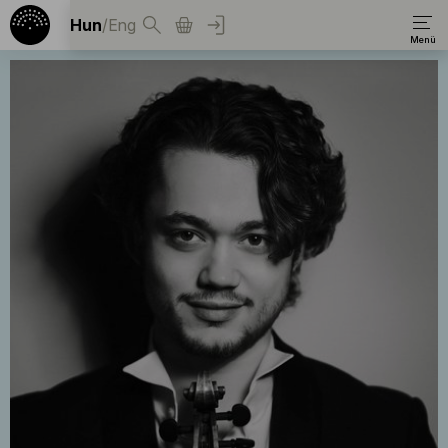
Hun
/
Eng