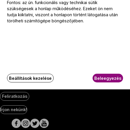
Fontos: az ún. funkcionális vagy technikai sütik
Jegyiroda címe:
szükségesek a honlap működéséhez. Ezeket ön nem
1036 Budapest,
tudja kiiktatni, viszont a honlapon történt látogatása után
Nagyszombat utca 1.
törölheti számítógépe böngészőjében.
+36 1 489 4330
BFZ-hírlevél
Értesüljön elsőként a zenekarunkkal kapcsolatos hírekről
e-mailben!
E-mail-cím
Beállítások kezelése
Beleegyezés
Feliratkozás
Social
Írjon nekünk!
Media
oldalak