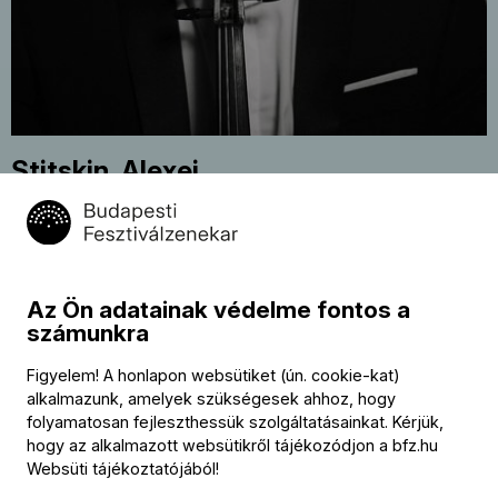
Stitskin, Alexei
Európai Zenekari Akadémia tagjai
Kapcsolat
Az Ön adatainak védelme fontos a
számunkra
Kapcsolat
Figyelem! A honlapon websütiket (ún. cookie-kat)
Székhely és számlázási cím:
alkalmazunk, amelyek szükségesek ahhoz, hogy
1034 Budapest,
folyamatosan fejleszthessük szolgáltatásainkat. Kérjük,
Selmeci utca 14–16.
hogy az alkalmazott websütikről tájékozódjon a
bfz.hu
Postacím:
1300 Budapest,
Websüti tájékoztatójából
!
Pf. 47