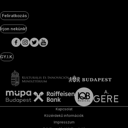
Feliratkozás
Social
Írjon nekünk!
Media
oldalak
GY.I.K.
Kapcsolat
Közérdekű információk
Impresszum