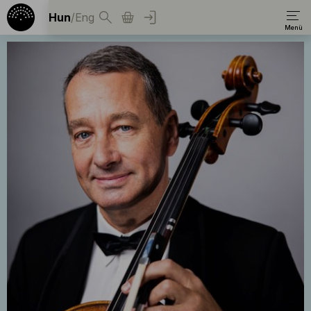
Hun
/
Eng