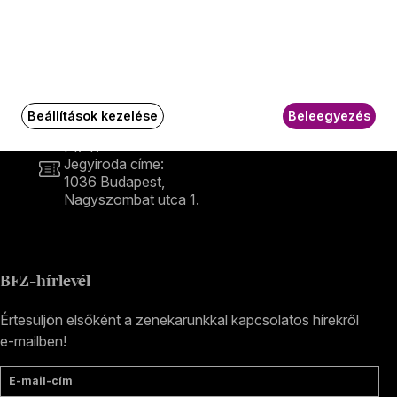
Kapcsolat
Kapcsolat
Székhely és számlázási cím:
1034 Budapest,
Selmeci utca 14–16.
Postacím:
Beállítások kezelése
Beleegyezés
1300 Budapest,
Pf. 47
Jegyiroda címe:
1036 Budapest,
Nagyszombat utca 1.
+36 1 489 4330
BFZ-hírlevél
Értesüljön elsőként a zenekarunkkal kapcsolatos hírekről
e-mailben!
E-mail-cím