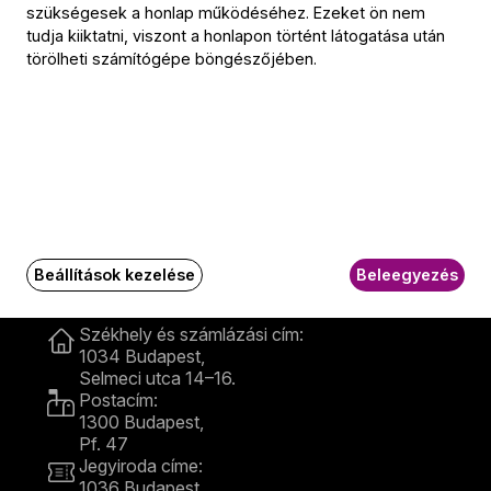
szükségesek a honlap működéséhez. Ezeket ön nem
tudja kiiktatni, viszont a honlapon történt látogatása után
törölheti számítógépe böngészőjében.
Kapcsolat
Beállítások kezelése
Beleegyezés
Kapcsolat
Székhely és számlázási cím:
1034 Budapest,
Selmeci utca 14–16.
Postacím:
1300 Budapest,
Pf. 47
Jegyiroda címe:
1036 Budapest,