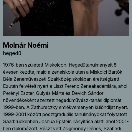
Molnár Noémi
hegedű
1976-ban született Miskolcon. Hegedűtanulmányait 8
évesen kezdte, majd a zeneiskola után a Miskolci Bartók
Béla Zeneművészeti Szakközépiskolában érettségizett.
Ezután felvételt nyert a Liszt Ferenc Zeneakadémiára, ahol
Perényi Eszter, Gulyás Márta és Devich Sándor
növendékeként szerzett hegedűművész-tanári diplomát
1999-ben. A Zathureczky emlékversenyen különdíjat nyert.
1999-2001 között posztgraduális tanulmányokat folytatott
Saarbrückenben Joshua Epstein irányítása alatt, ahol 2001-
ben diplomázott. Részt vett Zsigmondy Dénes, Szabadi