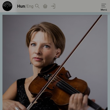
Hun
/
Eng