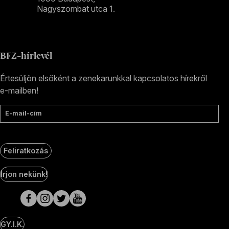
Nagyszombat utca 1.
+36 1 489 4330
BFZ-hírlevél
Értesüljön elsőként a zenekarunkkal kapcsolatos hírekről
e-mailben!
E-mail-cím
Feliratkozás
Social
Írjon nekünk!
Media
oldalak
GY.I.K.