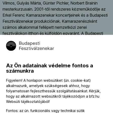
Vilmos, Gulyás Márta, Günter Pichler, Norbert Brainin
mesterkurzusain. 2001-től rendszeres közreműködője az
Erkel Ferenc Kamarazenekar koncertjeinek és a Budapesti
Fesztiválzenekar produkcióinak. Kamarazenészként
számos alkalommal fellépett nemzetközi zenei
fesztiválokon itthon és külföldön egyaránt. A Budapesti
Fesztiválzenekar barokk együttesének koncertjein is részt
vesz, és a zenekar Végh Sándor Versenyének egyik
díjazottja lett 2019-ben.
Az Ön adatainak védelme fontos a
számunkra
Figyelem! A honlapon websütiket (ún. cookie-kat)
alkalmazunk, amelyek szükségesek ahhoz, hogy
folyamatosan fejleszthessük szolgáltatásainkat. Kérjük,
hogy az alkalmazott websütikről tájékozódjon a
bfz.hu
Websüti tájékoztatójából
!
Fontos: az ún. funkcionális vagy technikai sütik