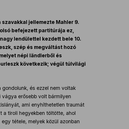
a szavakkal jellemezte Mahler 9.
lsó befejezett partitúrája ez,
nagy lendülettel kezdett bele 10.
teszk, szép és megváltást hozó
amelyet népi ländlerből és
rleszk következik; végül túlvilági
a gondolunk, és ezzel nem voltak
i vágya erősebb volt bármilyen
islányát, ami enyhíthetetlen traumát
a tiroli hegyekben töltötte, ahol
ia egy tétele, melyek közül azonban