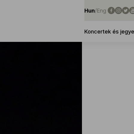
Hun
/
Eng
Koncertek és jegy