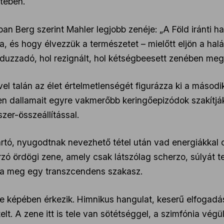
tében.
an Berg szerint Mahler legjobb zenéje: „A Föld iránti ha
a, és hogy élvezzük a természetet – mielőtt eljön a ha
é duzzadó, hol rezignált, hol kétségbeesett zenében me
el talán az élet értelmetlenségét figurázza ki a másodi
en dallamait egyre vakmerőbb keringőepizódok szakítják
zer-összeállítással.
rtó, nyugodtnak nevezhető tétel után vad energiákkal 
ó ördögi zene, amely csak látszólag scherzo, súlyát te
ja meg egy transzcendens szakasz.
ene képében érkezik. Himnikus hangulat, keserű elfogad
tételt. A zene itt is tele van sötétséggel, a szimfónia 