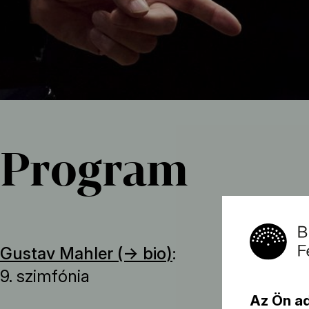
Program
Gustav Mahler (→
bio
)
:
9. szimfónia
Az Ön a