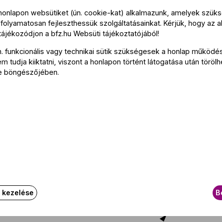
Tová
 honlapon websütiket (ún. cookie-kat) alkalmazunk, amelyek szü
folyamatosan fejleszthessük szolgáltatásainkat. Kérjük, hogy az a
 tájékozódjon a
bfz.hu
Websüti tájékoztatójából
!
n. funkcionális vagy technikai sütik szükségesek a honlap működé
Bérlet
 tudja kiiktatni, viszont a honlapon történt látogatása után törölh
e böngészőjében.
Az ese
Az eseményről
k kezelése
B