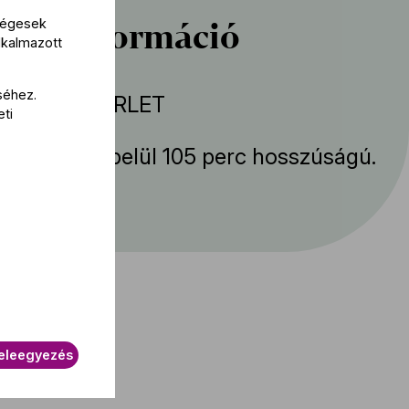
bbi információ
kségesek
lkalmazott
séhez.
ek: SOLTI BÉRLET
eti
mény körülbelül 105 perc hosszúságú.
eleegyezés