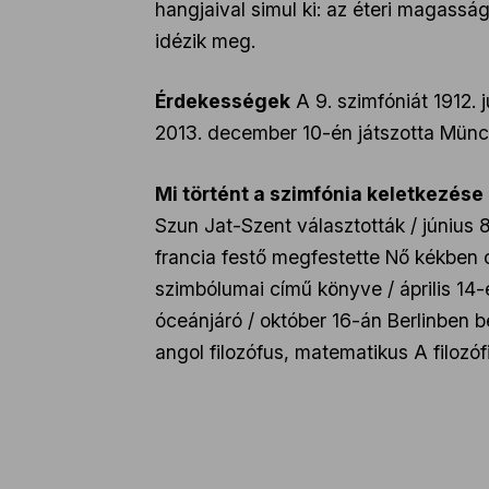
hangjaival simul ki: az éteri magas
idézik meg.
Érdekességek
A 9. szimfóniát 1912.
2013. december 10-én játszotta Münch
Mi történt a szimfónia keletkezése
Szun Jat-Szent választották / június
francia festő megfestette Nő kékben c
szimbólumai című könyve / április 14-
óceánjáró / október 16-án Berlinben b
angol filozófus, matematikus A filozó