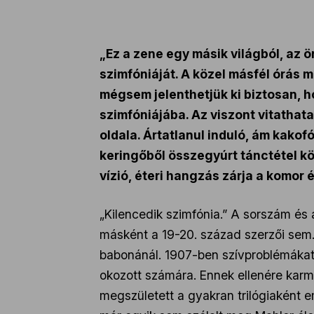
„Ez a zene egy másik világból, az 
szimfóniáját. A közel másfél órás m
mégsem jelenthetjük ki biztosan, ho
szimfóniájába. Az viszont vitathat
oldala. Ártatlanul induló, ám kakof
keringőből összegyúrt tánctétel kö
vízió, éteri hangzás zárja a komor
„Kilencedik szimfónia.” A sorszám és 
másként a 19-20. század szerzői sem.
babonánál. 1907-ben szívproblémákat 
okozott számára. Ennek ellenére karme
megszületett a gyakran trilógiaként e