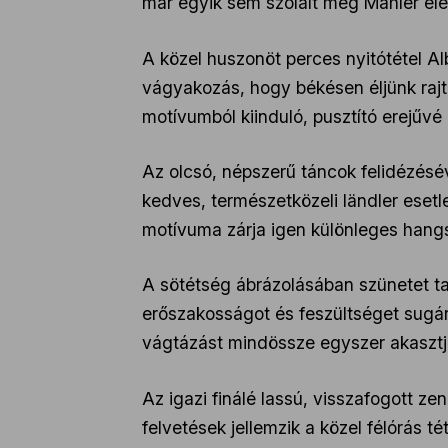
már egyik sem szólalt meg Mahler éle
A közel huszonöt perces nyitótétel Alb
vágyakozás, hogy békésen éljünk rajt
motívumból kiinduló, pusztító erejűv
Az olcsó, népszerű táncok felidézésév
kedves, természetközeli ländler esetl
motívuma zárja igen különleges hangs
A sötétség ábrázolásában szünetet ta
erőszakosságot és feszültséget sugárz
vágtázást mindössze egyszer akaszt
Az igazi finálé lassú, visszafogott z
felvetések jellemzik a közel félórás 