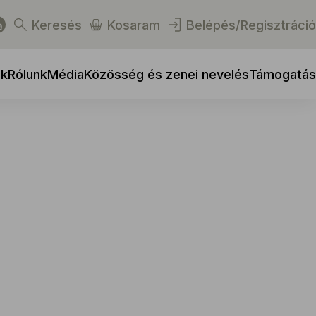
Keresés
Kosaram
Belépés/Regisztráció
ek
Rólunk
Média
Közösség és zenei nevelés
Támogatás