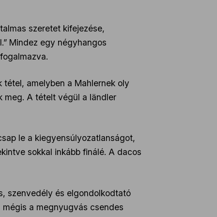
talmas szeretet kifejezése,
lál.” Mindez egy négyhangos
gfogalmazva.
k tétel, amelyben a Mahlernek oly
 meg. A tételt végül a ländler
csap le a kiegyensúlyozatlanságot,
kintve sokkal inkább finálé. A dacos
ás, szenvedély és elgondolkodtató
végül mégis a megnyugvás csendes