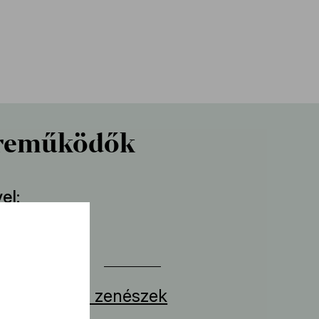
reműködők
el
r Iván
erten játszó zenészek