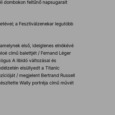
li dombokon feltűnő napsugarait
etével; a Fesztiválzenekar legutóbb
 amelynek első, ideiglenes elnökévé
loé című balettjét / Fernand Léger
ógus A libidó változásai és
délzetén elsüllyedt a Titanic
ícióját / megjelent Bertrand Russell
készítette Wally portréja című művét