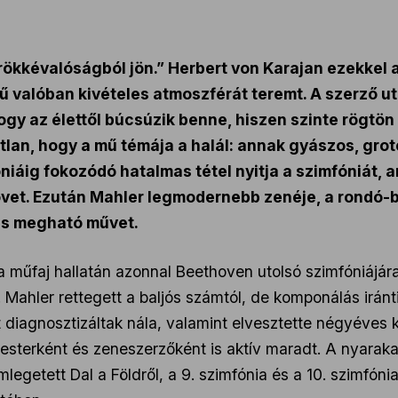
örökkévalóságból jön.” Herbert von Karajan ezekkel 
ű valóban kivételes atmoszférát teremt. A szerző uto
gy az élettől búcsúzik benne, hiszen szinte rögtön 
atlan, hogy a mű témája a halál: annak gyászos, gro
óniáig fokozódó hatalmas tétel nyitja a szimfóniát, 
vet. Ezután Mahler legmodernebb zenéje, a rondó-bu
 és megható művet.
a műfaj hallatán azonnal Beethoven utolsó szimfóniájár
 Mahler rettegett a baljós számtól, de komponálás iránt
diagnosztizáltak nála, valamint elvesztette négyéves k
sterként és zeneszerzőként is aktív maradt. A nyarakat 
mlegetett Dal a Földről, a 9. szimfónia és a 10. szimfón