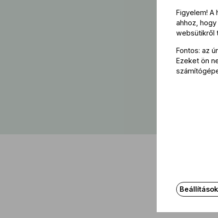
Figyelem! A
ahhoz, hogy 
websütikről
Fontos: az ú
Ezeket ön nem
számítógép
Beállításo