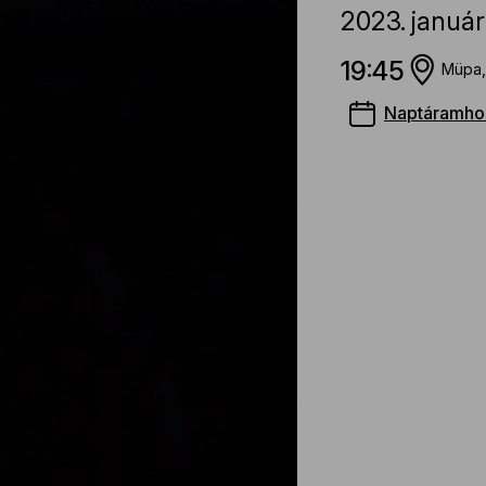
2023.
január
19:45
Müpa,
Naptáramho