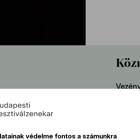
Köz
Vezény
Fische
A konc
datainak védelme fontos a számunkra