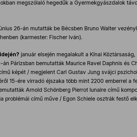
ságokban megszólaló hegedűk a Gyermekgyászdalok távo
 június 26-án mutatták be Bécsben Bruno Walter vezényl
enben (karmester: Fischer Iván).
 idején?
január elsején megalakult a Kínai Köztársaság,
 8-án Párizsban bemutatták Maurice Ravel Daphnis és Ch
ímű képét / megjelent Carl Gustav Jung svájci pszichol
éről 15-ére virradó éjszaka több mint 2200 emberrel a fe
emutatták Arnold Schönberg Pierrot lunaire című kompoz
fia problémái című műve / Egon Schiele osztrák festő el