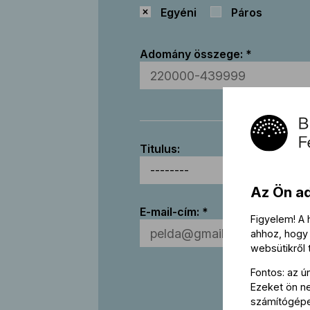
Egyéni
Páros
Adomány összege:
Titulus:
Az Ön a
E-mail-cím:
Figyelem! A
ahhoz, hogy 
websütikről
Fontos: az ú
Ezeket ön nem
számítógép