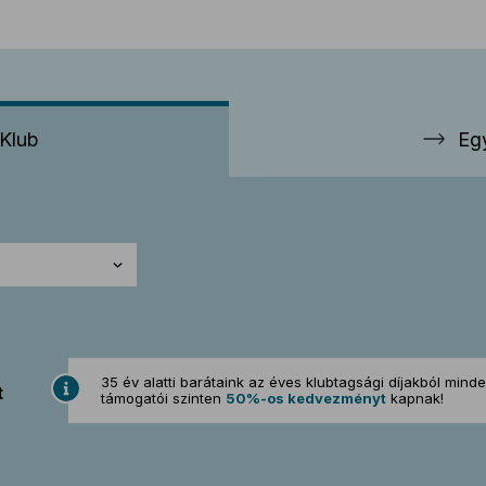
Klub
Eg
35 év alatti barátaink az éves klubtagsági díjakból mind
t
támogatói szinten
50%-os kedvezményt
kapnak!