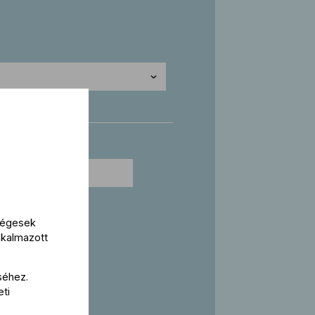
kségesek
lkalmazott
séhez.
eti