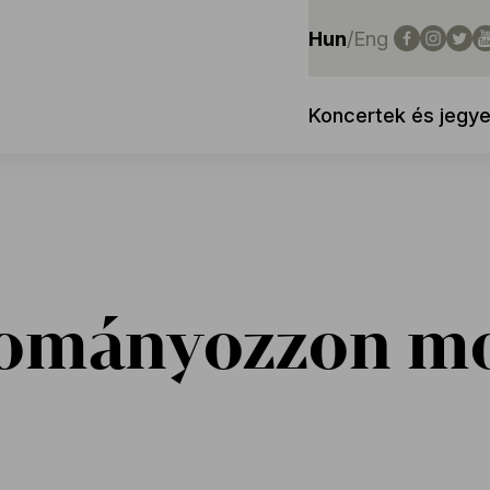
Hun
/
Eng
Koncertek és jegy
ományozzon mo