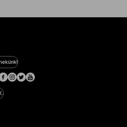
al
 nekünk!
a
lak
K.