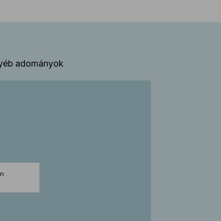
yéb adományok
en