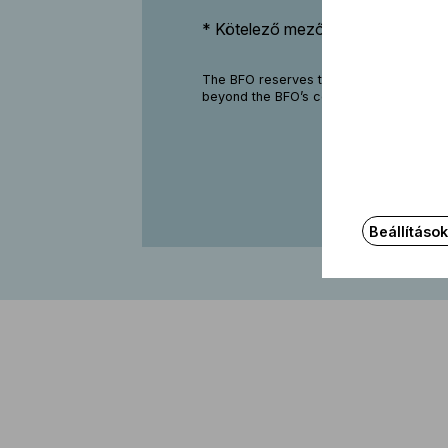
* Kötelező mezők
The BFO reserves the right to make occa
beyond the BFO’s control, at some perf
Beállításo