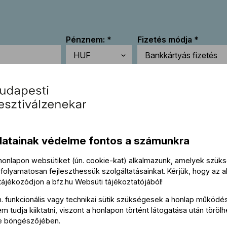
Pénznem:
Fizetés módja
Keresztnév:
Vezetéknév:
datainak védelme fontos a számunkra
 honlapon websütiket (ún. cookie-kat) alkalmazunk, amelyek szü
folyamatosan fejleszthessük szolgáltatásainkat. Kérjük, hogy az a
 tájékozódjon a
bfz.hu
Websüti tájékoztatójából
!
n. funkcionális vagy technikai sütik szükségesek a honlap működé
Elfogadom a
BFZ Adatkezelési tájékoztatóját
 tudja kiiktatni, viszont a honlapon történt látogatása után törölh
e böngészőjében.