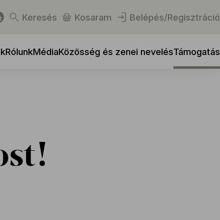
Keresés
Kosaram
Belépés/Regisztráció
ek
Rólunk
Média
Közösség és zenei nevelés
Támogatás
st!