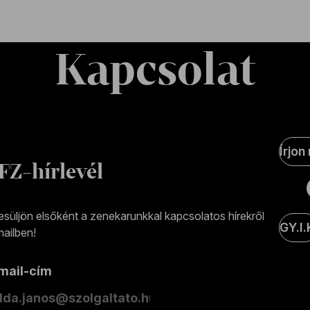
Kapcsolat
Soci
Írjon
Medi
FZ-hírlevél
olda
esüljön elsőként a zenekarunkkal kapcsolatos hírekről
GY.I.
ailben!
-mail-cím