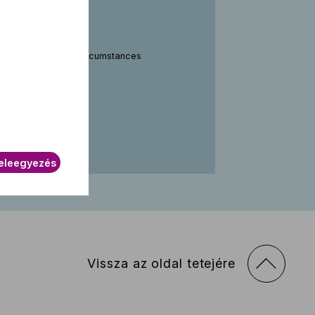
t sees fit. Due to circumstances
e.
eleegyezés
Vissza az oldal tetejére