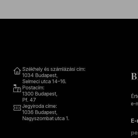
Kapcsolat
Székhely és számlázási cím:
B
1034 Budapest,
Selmeci utca 14–16.
Postacím:
1300 Budapest,
Ért
Pf. 47
e-m
Jegyiroda címe:
1036 Budapest,
Nagyszombat utca 1.
E
+36 1 489 4330