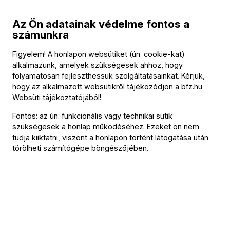
Az Ön adatainak védelme fontos a
Elfogadom a
BFZ Adatkezelési tájékoztatóját
számunkra
* Kötelező mezők
Figyelem! A honlapon websütiket (ún. cookie-kat)
alkalmazunk, amelyek szükségesek ahhoz, hogy
folyamatosan fejleszthessük szolgáltatásainkat. Kérjük,
Fizetés
hogy az alkalmazott websütikről tájékozódjon a
bfz.hu
Websüti tájékoztatójából
!
Fontos: az ún. funkcionális vagy technikai sütik
szükségesek a honlap működéséhez. Ezeket ön nem
Kapcsolat
tudja kiiktatni, viszont a honlapon történt látogatása után
törölheti számítógépe böngészőjében.
Kapcsolat
Székhely és számlázási cím:
1034 Budapest,
Selmeci utca 14–16.
Postacím:
1300 Budapest,
Pf. 47