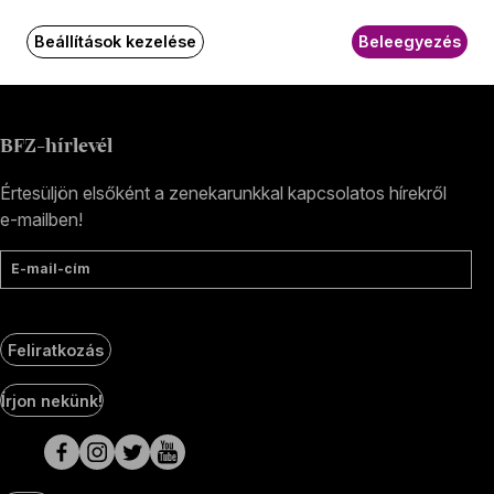
Jegyiroda címe:
1036 Budapest,
Beállítások kezelése
Beleegyezés
Nagyszombat utca 1.
+36 1 489 4330
BFZ-hírlevél
Értesüljön elsőként a zenekarunkkal kapcsolatos hírekről
e-mailben!
E-mail-cím
Feliratkozás
Social
Írjon nekünk!
Media
oldalak