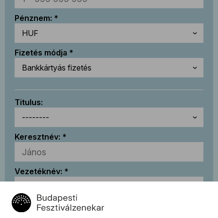
Pénznem:
Fizetés módja
Titulus:
Keresztnév:
Vezetéknév:
E-mail-cím: