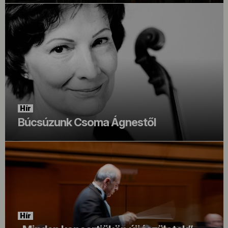
Hír
Búcsúzunk Csoma Ágnestől
Hír