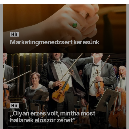
Hír
Marketingmenedzsert keresünk
Hír
„Olyan érzés volt, mintha most
hallanék először zenét”