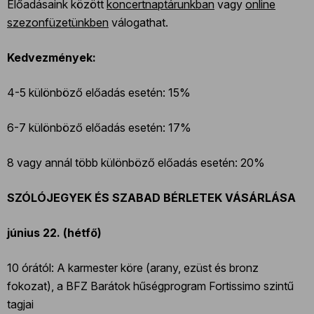
Előadásaink között
koncertnaptárunkban
vagy
online
szezonfüzetünkben
válogathat.
Kedvezmények:
4-5 különböző előadás esetén: 15%
6-7 különböző előadás esetén: 17%
8 vagy annál több különböző előadás esetén: 20%
SZÓLÓJEGYEK ÉS SZABAD BÉRLETEK VÁSÁRLÁSA
június 22. (hétfő)
10 órától: A karmester köre (arany, ezüst és bronz
fokozat), a BFZ Barátok hűségprogram Fortissimo szintű
tagjai