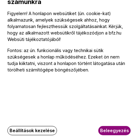
számunkra
+36 1 489 43 30
Figyelem! A honlapon websütiket (ún. cookie-kat)
alkalmazunk, amelyek szükségesek ahhoz, hogy
folyamatosan fejleszthessük szolgáltatásainkat. Kérjük,
+36 1 489 43 32
hogy az alkalmazott websütikről tájékozódjon a
bfz.hu
Websüti tájékoztatójából
!
TOVÁBBI INFORMÁCIÓ A TÁMOGATÓI KLUB TAGJAI
Fontos: az ún. funkcionális vagy technikai sütik
SZÁMÁRA:
szükségesek a honlap működéséhez. Ezeket ön nem
tudja kiiktatni, viszont a honlapon történt látogatása után
tamogatoiklub@bfz.hu
törölheti számítógépe böngészőjében.
+36 1 882 76 71
Kapcsolódó tartalom
Beállítások kezelése
Beleegyezés