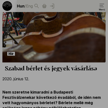
Hun
/
Eng
Hír
Szabad bérlet és jegyek vásárlása
2020. június 12.
Nem szeretne kimaradni a Budapesti
Fesztiválzenekar következő évadából, de idén nem
vett hagyományos bérletet? Bérlete mellé még
szüksége lenne néhány nélkülözhetetlen