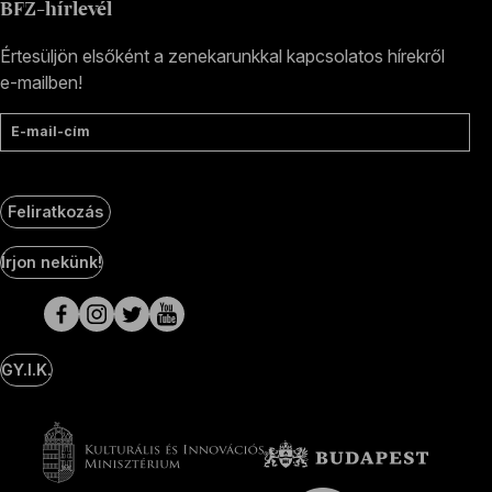
BFZ-hírlevél
Értesüljön elsőként a zenekarunkkal kapcsolatos hírekről
e-mailben!
E-mail-cím
Feliratkozás
Social
Írjon nekünk!
Media
oldalak
GY.I.K.