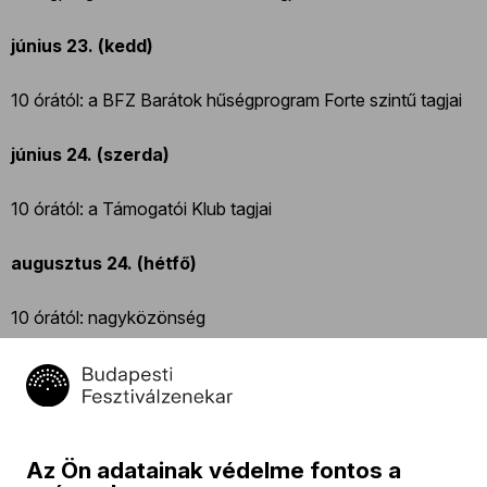
június 23. (kedd)
10 órától: a BFZ Barátok hűségprogram Forte szintű tagjai
június 24. (szerda)
10 órától: a Támogatói Klub tagjai
augusztus 24. (hétfő)
10 órától: nagyközönség
TOVÁBBI INFORMÁCIÓ:
rendeles@bfz.hu
Az Ön adatainak védelme fontos a
+ 36 1 489 43 31