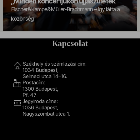
„Minden koncertjükön újjászületek”
Fischer&Kampe&Müller-Brachmann – így látta a
közönség
Kapcsolat
Kapcsolat
Székhely és számlázási cím:
1034 Budapest,
Selmeci utca 14–16.
Postacím:
1300 Budapest,
Pf. 47
Jegyiroda címe:
1036 Budapest,
Nagyszombat utca 1.
+36 1 489 4330