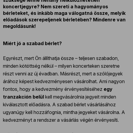
koncertjegyre? Nem szereti a hagyományos
bérleteket, és inkább maga válogatná össze, melyik
előadások szerepeljenek bérletében? Mindenre van
megoldásunk!
Miért jó a szabad bérlet?
Egyrészt, mert Ön állíthatja össze – teljesen szabadon,
minden kötöttség nélkül – milyen koncerteken szeretne
részt venni az új évadban. Másrészt, mert a szólójegyek
árához képest kedvezményesen vásárolhat. Ami nagyon
fontos, hogy a kedvezmény érvényesítéséhez
egy
tranzakción belül
kell megvásárolnia jegyeit minden
kiválasztott előadásra. A szabad bérlet vásárlásához
ugyanúgy kell hozzáfognia, mintha jegyeket vásárolna. A
kedvezményt a rendszer a vásárlás végén érvényesíti.