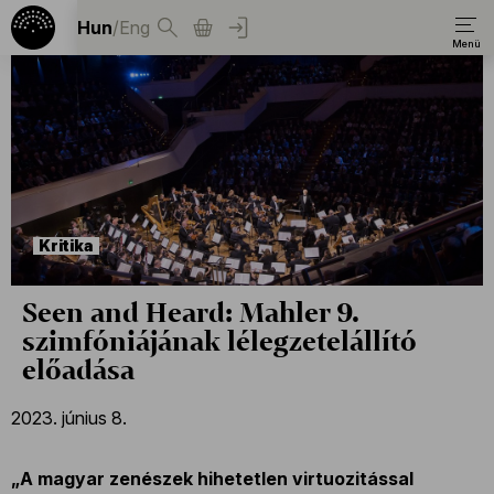
Hun
/
Eng
Kritika
Seen and Heard: Mahler 9.
szimfóniájának lélegzetelállító
előadása
2023. június 8.
„A magyar zenészek hihetetlen virtuozitással