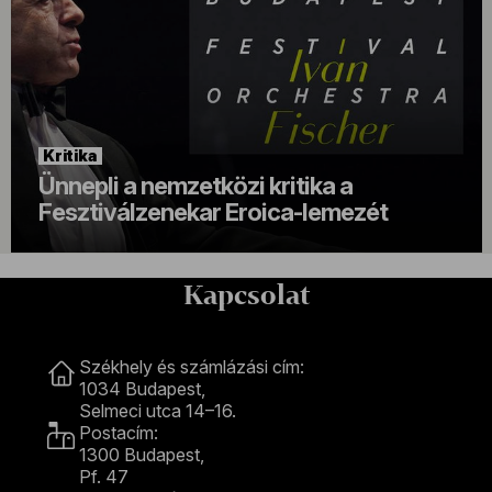
Kritika
Ünnepli a nemzetközi kritika a
Fesztiválzenekar Eroica-lemezét
Kapcsolat
Kapcsolat
Székhely és számlázási cím:
1034 Budapest,
Selmeci utca 14–16.
Postacím:
1300 Budapest,
Pf. 47