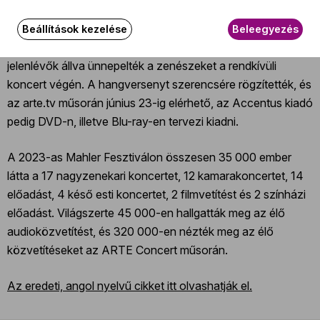
Ennek a csodálatos szimfóniának ez volt az általam hallott
legjobb előadása, és minden bizonnyal sokan fognak rá
Beállítások kezelése
Beleegyezés
emlékezni a nagyszerű koncert közönségéből is. A
jelenlévők állva ünnepelték a zenészeket a rendkívüli
koncert végén. A hangversenyt szerencsére rögzítették, és
az arte.tv műsorán június 23-ig elérhető, az Accentus kiadó
pedig DVD-n, illetve Blu-ray-en tervezi kiadni.
A 2023-as Mahler Fesztiválon összesen 35 000 ember
látta a 17 nagyzenekari koncertet, 12 kamarakoncertet, 14
előadást, 4 késő esti koncertet, 2 filmvetítést és 2 színházi
előadást. Világszerte 45 000-en hallgatták meg az élő
audioközvetítést, és 320 000-en nézték meg az élő
közvetítéseket az ARTE Concert műsorán.
Az eredeti, angol nyelvű cikket itt olvashatják el.