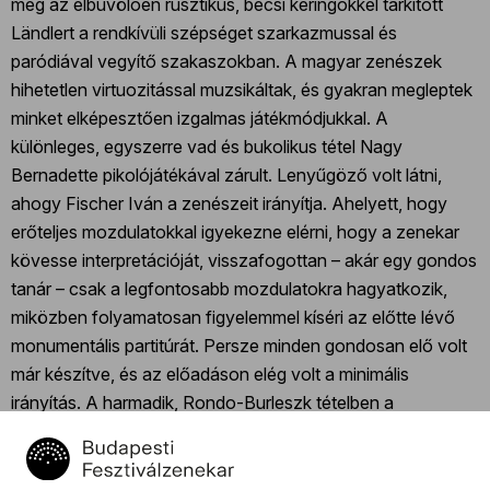
meg az elbűvölően rusztikus, bécsi keringőkkel tarkított
Ländlert a rendkívüli szépséget szarkazmussal és
paródiával vegyítő szakaszokban. A magyar zenészek
hihetetlen virtuozitással muzsikáltak, és gyakran megleptek
minket elképesztően izgalmas játékmódjukkal. A
különleges, egyszerre vad és bukolikus tétel Nagy
Bernadette pikolójátékával zárult. Lenyűgöző volt látni,
ahogy Fischer Iván a zenészeit irányítja. Ahelyett, hogy
erőteljes mozdulatokkal igyekezne elérni, hogy a zenekar
kövesse interpretációját, visszafogottan – akár egy gondos
tanár – csak a legfontosabb mozdulatokra hagyatkozik,
miközben folyamatosan figyelemmel kíséri az előtte lévő
monumentális partitúrát. Persze minden gondosan elő volt
már készítve, és az előadáson elég volt a minimális
irányítás. A harmadik, Rondo-Burleszk tételben a
trombitákon megszólaló disszonancia egymással
szembenálló témákat és érzelmeket hozott létre,
helyenként pedig paródiát és szarkazmust sugallt, de