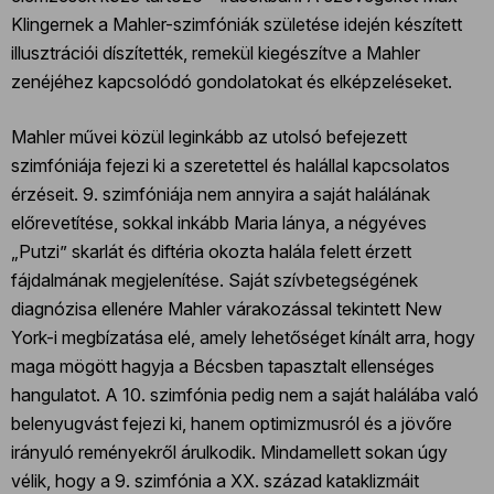
Klingernek a Mahler-szimfóniák születése idején készített
illusztrációi díszítették, remekül kiegészítve a Mahler
zenéjéhez kapcsolódó gondolatokat és elképzeléseket.
Mahler művei közül leginkább az utolsó befejezett
szimfóniája fejezi ki a szeretettel és halállal kapcsolatos
érzéseit. 9. szimfóniája nem annyira a saját halálának
előrevetítése, sokkal inkább Maria lánya, a négyéves
„Putzi” skarlát és diftéria okozta halála felett érzett
fájdalmának megjelenítése. Saját szívbetegségének
diagnózisa ellenére Mahler várakozással tekintett New
York-i megbízatása elé, amely lehetőséget kínált arra, hogy
maga mögött hagyja a Bécsben tapasztalt ellenséges
hangulatot. A 10. szimfónia pedig nem a saját halálába való
belenyugvást fejezi ki, hanem optimizmusról és a jövőre
irányuló reményekről árulkodik. Mindamellett sokan úgy
vélik, hogy a 9. szimfónia a XX. század kataklizmáit