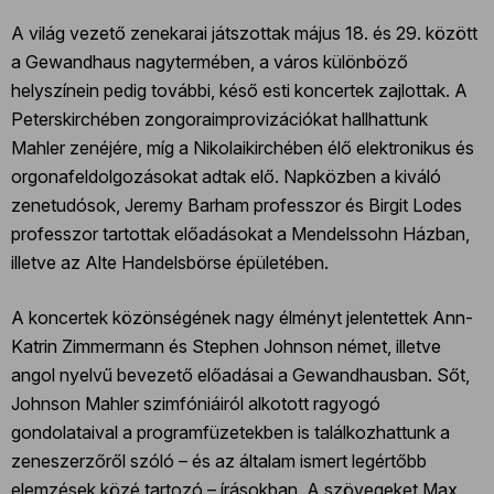
A világ vezető zenekarai játszottak május 18. és 29. között
a Gewandhaus nagytermében, a város különböző
helyszínein pedig további, késő esti koncertek zajlottak. A
Peterskirchében zongoraimprovizációkat hallhattunk
Mahler zenéjére, míg a Nikolaikirchében élő elektronikus és
orgonafeldolgozásokat adtak elő. Napközben a kiváló
zenetudósok, Jeremy Barham professzor és Birgit Lodes
professzor tartottak előadásokat a Mendelssohn Házban,
illetve az Alte Handelsbörse épületében.
A koncertek közönségének nagy élményt jelentettek Ann-
Katrin Zimmermann és Stephen Johnson német, illetve
angol nyelvű bevezető előadásai a Gewandhausban. Sőt,
Johnson Mahler szimfóniáiról alkotott ragyogó
gondolataival a programfüzetekben is találkozhattunk a
zeneszerzőről szóló – és az általam ismert legértőbb
elemzések közé tartozó – írásokban. A szövegeket Max