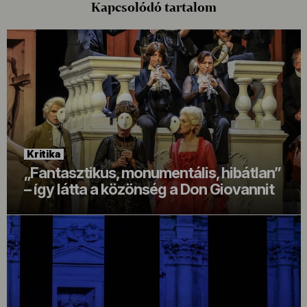
Kapcsolódó tartalom
Kritika
„Fantasztikus, monumentális, hibátlan”
– így látta a közönség a Don Giovannit