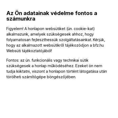
mindezzel együtt eljuttatott minket a megsemmisítő
Az Ön adatainak védelme fontos a
csúcspontig.
számunkra
A negyedik, Finale. Adagio tételben a pazar, dús hangzású
Figyelem! A honlapon websütiket (ún. cookie-kat)
vonósok vezették be a himnikus „Lebewohl” témáját
alkalmazunk, amelyek szükségesek ahhoz, hogy
(„Abide with me” – „Maradj velem”), és a súlyos, személyes
folyamatosan fejleszthessük szolgáltatásainkat. Kérjük,
hogy az alkalmazott websütikről tájékozódjon a
bfz.hu
veszteség érzése hamarosan mindent áthatott. A zenekar
Websüti tájékoztatójából
!
valamennyi szólama lenyűgözően játszott, de még közülük
Fontos: az ún. funkcionális vagy technikai sütik
is kiemelkedett a kontrafagott és a pikoló. A hegedűk
szükségesek a honlap működéséhez. Ezeket ön nem
megidézték a szerző Gyermekgyászdalok című művét:
tudja kiiktatni, viszont a honlapon történt látogatása után
„...beérjük őket a magasokon, nagy napfényben, egy szép
törölheti számítógépe böngészőjében.
napon.” (
Tandori Dezső fordítása – a szerk.
) Visszatért az
„Abide with me” himnusz, és a zene szinte észrevétlenül
változott át egyfajta éteri ürességgé, amelyet káprázatos
vonósszólók tettek felejthetetlenné, mielőtt a hangok
végleg a semmibe enyésztek.