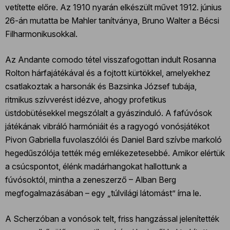
vetítette előre. Az 1910 nyarán elkészült művet 1912. június
26-án mutatta be Mahler tanítványa, Bruno Walter a Bécsi
Filharmonikusokkal.
Az Andante comodo tétel visszafogottan indult Rosanna
Rolton hárfajátékával és a fojtott kürtökkel, amelyekhez
csatlakoztak a harsonák és Bazsinka József tubája,
ritmikus szívverést idézve, ahogy profetikus
üstdobütésekkel megszólalt a gyászinduló. A fafúvósok
játékának vibráló harmóniáit és a ragyogó vonósjátékot
Pivon Gabriella fuvolaszólói és Daniel Bard szívbe markoló
hegedűszólója tették még emlékezetesebbé. Amikor elértük
a csúcspontot, élénk madárhangokat hallottunk a
fúvósoktól, mintha a zeneszerző – Alban Berg
megfogalmazásában – egy „túlvilági látomást” írna le.
A Scherzóban a vonósok telt, friss hangzással jelenítették