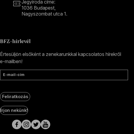
Jegyiroda címe:
1036 Budapest,
Nagyszombat utca 1.
+36 1 489 4330
BFZ-hírlevél
Értesüljön elsőként a zenekarunkkal kapcsolatos hírekről
e-mailben!
E-mail-cím
Feliratkozás
Social
Írjon nekünk!
Media
oldalak