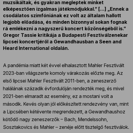
muzsikáltak, és gyakran megleptek minket
elképesztően izgalmas játékmódjukkal.” [...] „Ennek a
csodálatos szimfóniának ez volt az általam hallott
legjobb előadása, és minden bizonnyal sokan fognak
rá emlékezni a nagyszerű koncert közönségéből is.”
Gregor Tassie kritikája a Budapesti Fesztiválzenekar
lipcsei koncertjéről a Gewandhausban a Seen and
Heard International oldalán.
A pandémia miatt két évvel elhalasztott Mahler Fesztivált
2023-ban világszerte komoly várakozás előzte meg. Az
első lipcsei Mahler Fesztivált 2011-ben, a zeneszerző
halálának századik évfordulóján rendezték meg, és mivel
2021-ben elmaradt az esemény, ez a mostani volt a
második. Kevés olyan jól előkészített rendezvény van, mint
a Lipcsében kétévente megrendezett, a Gewandhaushoz
kötődő nagy zeneszerzők – Bach, Mendelssohn,
Sosztakovics és Mahler – zenéje előtt tisztelgő fesztiválok.