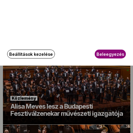
Közlemény
Újra ingyenes Családi Napot rendez a
Fesztiválzenekar!
Beállítások kezelése
Beleegyezés
Közlemény
Alisa Meves lesz a Budapesti
Fesztiválzenekar művészeti igazgatója