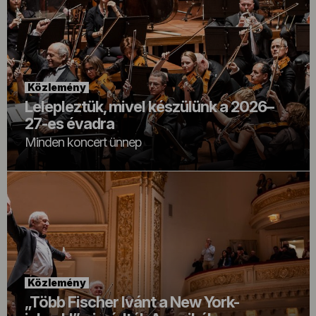
Közlemény
Lelepleztük, mivel készülünk a 2026–
27-es évadra
Minden koncert ünnep
Közlemény
„Több Fischer Ivánt a New York-