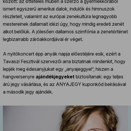
között: az öttételes műben a szerző a gyermekkorából
ismert egyszerű amerikai dalok, indulók és himnuszok
részleteit, valamint az európai zenekultúra legnagyobb
mestereinek dallamait idézi úgy, hogy mindig eredeti zenét
alkot belőlük. A jólesően dallamos szimfónia a zenetörténet
legbizarrabb záróakkordjával ér véget.
A nyitókoncert épp anyák napja előestéjére esik, ezért a
Tavaszi Fesztivál szervezői arra biztatnak mindenkit, hogy
lepjék meg édesanyjukat egy „anyajeggyel”, hiszen a
hangversenyre
ajándékjegyeket
biztosítanak: egy teljes
árú jegy vásárlása, és az ANYAJEGY kuponkód beírásával
a második jegy ajándék.