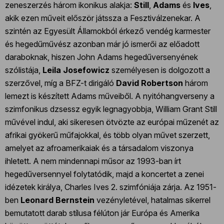
zeneszerzés három ikonikus alakja:
Still
,
Adams
és
Ives
,
akik ezen műveit először játssza a Fesztiválzenekar. A
szintén az Egyesült Államokból érkező vendég karmester
és hegedűművész azonban már jó ismerői az előadott
daraboknak, hiszen John Adams hegedűversenyének
szólistája,
Leila Josefowicz
személyesen is dolgozott a
szerzővel, míg a BFZ-t dirigáló
David
Robertson
három
lemezt is készített Adams műveiből. A nyitóhangverseny a
szimfonikus dzsessz egyik legnagyobbja, William Grant Still
művével indul, aki sikeresen ötvözte az európai műzenét az
afrikai gyökerű műfajokkal, és több olyan művet szerzett,
amelyet az afroamerikaiak és a társadalom viszonya
ihletett. A nem mindennapi műsor az 1993-ban írt
hegedűversennyel folytatódik, majd a koncertet a zenei
idézetek királya, Charles Ives 2. szimfóniája zárja. Az 1951-
ben
Leonard Bernstein
vezényletével, hatalmas sikerrel
bemutatott darab stílusa félúton jár Európa és Amerika