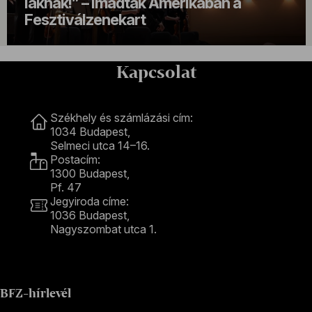
iaknak!” – imádták Amerikában a
Fesztiválzenekart
Kapcsolat
Kapcsolat
Székhely és számlázási cím:
1034 Budapest,
Selmeci utca 14–16.
Postacím:
1300 Budapest,
Pf. 47
Jegyiroda címe:
1036 Budapest,
Nagyszombat utca 1.
+36 1 489 4330
BFZ-hírlevél