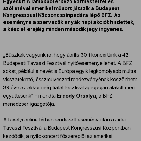
Egyesült Államokból érkező karmesterrel és
szólistával amerikai műsort játszik a Budapest
Kongresszusi Központ színpadára lépő BFZ. Az
eseményre a szervezők anyák napi akciót hirdettek,
a készlet erejéig minden második jegy ingyenes.
„Büszkék vagyunk rá, hogy
április 30-i
koncertünk a 42.
Budapesti Tavaszi Fesztivál nyitóeseménye lehet. A BFZ
sokat, például a nevét is Európa egyik legkomolyabb múltra
visszatekintő, összművészeti rendezvényének köszönheti:
39 éve az akkor még fiatal fesztivál apropóján alakult meg
együttesünk” – mondta
Erdődy
Orsolya
, a BFZ
menedzser-igazgatója.
A tavalyi online térben rendezett esemény után az idei
Tavaszi Fesztivál a Budapest Kongresszusi Központban
kezdődik, a nyitókoncert főszereplői az amerikai