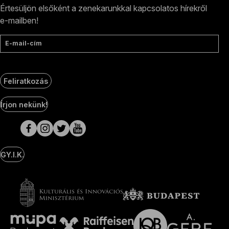
Értesüljön elsőként a zenekarunkkal kapcsolatos hírekről
e-mailben!
E-mail-cím
Feliratkozás
Social
Írjon nekünk!
Media
oldalak
GY.I.K.