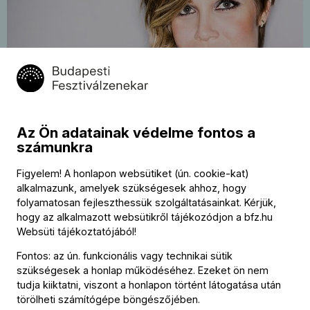
Nagyzenekari koncert: Klasszikus
2022.
április
zene a 20. századi Amerikából – a
30
Budapesti Tavaszi Fesztivál
nyitóhangversenye
19:45
Az Ön adatainak védelme fontos a
Josefowicz, Robertson
számunkra
Budapest Kongresszusi Központ, Budapest
Figyelem! A honlapon websütiket (ún. cookie-kat)
alkalmazunk, amelyek szükségesek ahhoz, hogy
Kapcsolódó tartalom
folyamatosan fejleszthessük szolgáltatásainkat. Kérjük,
hogy az alkalmazott websütikről tájékozódjon a
bfz.hu
Websüti tájékoztatójából
!
Fontos: az ún. funkcionális vagy technikai sütik
szükségesek a honlap működéséhez. Ezeket ön nem
tudja kiiktatni, viszont a honlapon történt látogatása után
törölheti számítógépe böngészőjében.