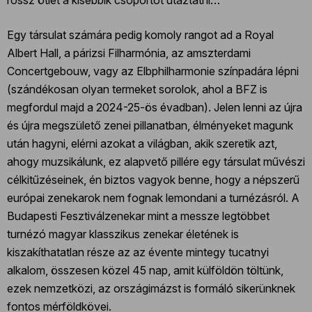
Egy társulat számára pedig komoly rangot ad a Royal
Albert Hall, a párizsi Filharmónia, az amszterdami
Concertgebouw, vagy az Elbphilharmonie színpadára lépni
(szándékosan olyan termeket sorolok, ahol a BFZ is
megfordul majd a 2024-25-ös évadban). Jelen lenni az újra
és újra megszülető zenei pillanatban, élményeket magunk
után hagyni, elérni azokat a világban, akik szeretik azt,
ahogy muzsikálunk, ez alapvető pillére egy társulat művészi
célkitűzéseinek, én biztos vagyok benne, hogy a népszerű
európai zenekarok nem fognak lemondani a turnézásról. A
Budapesti Fesztiválzenekar mint a messze legtöbbet
turnézó magyar klasszikus zenekar életének is
kiszakíthatatlan része az az évente mintegy tucatnyi
alkalom, összesen közel 45 nap, amit külföldön töltünk,
ezek nemzetközi, az országimázst is formáló sikerünknek
fontos mérföldkövei.