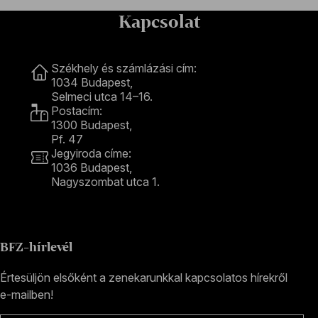
Kapcsolat
Kapcsolat
Székhely és számlázási cím:
1034 Budapest,
Selmeci utca 14–16.
Postacím:
1300 Budapest,
Pf. 47
Jegyiroda címe:
1036 Budapest,
Nagyszombat utca 1.
+36 1 489 4330
BFZ-hírlevél
Értesüljön elsőként a zenekarunkkal kapcsolatos hírekről
e-mailben!