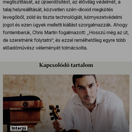
megtisztítását, az újraerdősítést, az élővilág védelmét, a
talaj helyreállítását, közvetlen szén-dioxid megkötés
levegőből, zöld és tiszta technológiát, környezetvédelmi
jogot és ezen ügyek melletti kiállást szorgalmazzák. Ahogy
fontemberük, Chris Martin fogalmazott: „Hosszú még az út,
de szeretnénk folytatni”, és ezzel remélhetőleg egyre több
előadóművész véleményét tolmácsolta.
Kapcsolódó tartalom
Interjú