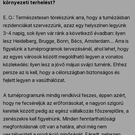
környezeti terhelést?
E. O.: Természetesen törekszünk arra, hogy a turnézásban
rezidenciákat szervezzünk, azaz egy helyszínen legyünk
3-4 napig, sok ilyen vár ránk a következő évadban: ilyen
lesz Heidelberg, Brugge, Bonn, Bécs, Amsterdam… Arra is
figyelünk a turnéprogramok tervezésénél, ahol lehet, hogy
az egyes városok között megoldható legyen a vonatos
közlekedés: ilyen lesz a jövő májusi svájci turnénk. Ehhez
persze az is kell, hogy a célországban biztonságos és
fejlett legyen a vasúthálózat.
A turnéprogramunk mindig rendkívül feszes, éppen azért,
hogy ne fecséreljük az erőforrásokat, e nagyon szigorú
keretek között pedig az egész vállalkozás főszereplőire, a
zenészekre kell figyelnünk. Minden fenntarthatósági
megfontolásnak ott van a határa, ahol még nem
veszélyezteti a produkció minőségét. Fáradt, nehezen