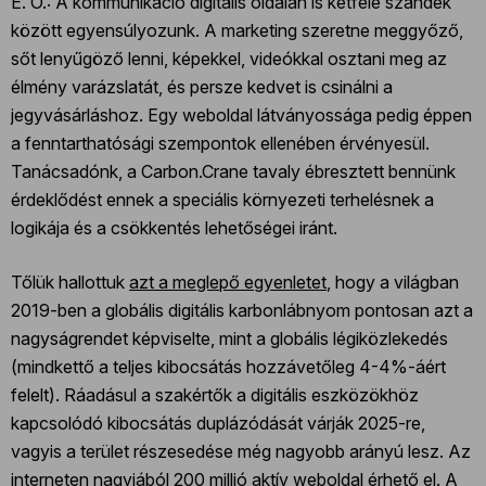
E. O.: A kommunikáció digitális oldalán is kétféle szándék
között egyensúlyozunk. A marketing szeretne meggyőző,
sőt lenyűgöző lenni, képekkel, videókkal osztani meg az
élmény varázslatát, és persze kedvet is csinálni a
jegyvásárláshoz. Egy weboldal látványossága pedig éppen
a fenntarthatósági szempontok ellenében érvényesül.
Tanácsadónk, a Carbon.Crane tavaly ébresztett bennünk
érdeklődést ennek a speciális környezeti terhelésnek a
logikája és a csökkentés lehetőségei iránt.
Tőlük hallottuk
azt a meglepő egyenletet
, hogy a világban
2019-ben a globális digitális karbonlábnyom pontosan azt a
nagyságrendet képviselte, mint a globális légiközlekedés
(mindkettő a teljes kibocsátás hozzávetőleg 4-4%-áért
felelt). Ráadásul a szakértők a digitális eszközökhöz
kapcsolódó kibocsátás duplázódását várják 2025-re,
vagyis a terület részesedése még nagyobb arányú lesz. Az
interneten nagyjából 200 millió aktív weboldal érhető el. A