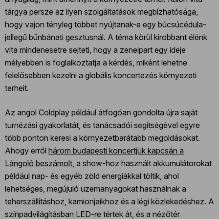
tárgya persze az ilyen szolgáltatások megbízhatósága,
hogy vajon tényleg többet nyújtanak-e egy búcsúcédula-
jellegű bűnbánati gesztusnál. A téma körül kirobbant élénk
vita mindenesetre sejteti, hogy a zeneipart egy ideje
mélyebben is foglalkoztatja a kérdés, miként lehetne
felelősebben kezelni a globális koncertezés környezeti
terheit.
Az angol Coldplay például átfogóan gondolta újra saját
turnézási gyakorlatát, és tanácsadói segítségével egyre
több ponton keresi a környezetbarátabb megoldásokat.
Ahogy erről
három budapesti koncertjük kapcsán a
Lángoló beszámolt
, a show-hoz használt akkumulátorokat
például nap- és egyéb zöld energiákkal töltik, ahol
lehetséges, megújuló üzemanyagokat használnak a
teherszállításhoz, kamionjaikhoz és a légi közlekedéshez. A
színpadvilágításban LED-re tértek át, és a nézőtér