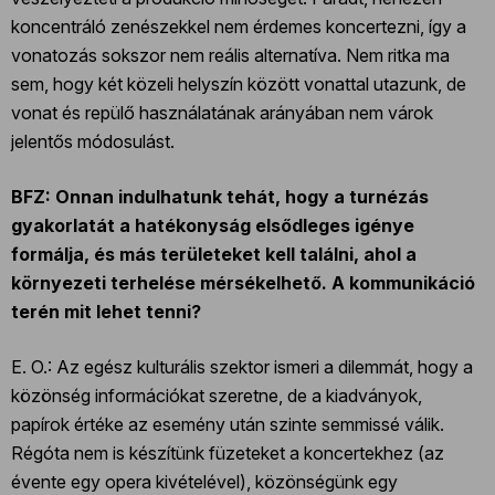
koncentráló zenészekkel nem érdemes koncertezni, így a
vonatozás sokszor nem reális alternatíva. Nem ritka ma
sem, hogy két közeli helyszín között vonattal utazunk, de
vonat és repülő használatának arányában nem várok
jelentős módosulást.
BFZ: Onnan indulhatunk tehát, hogy a turnézás
gyakorlatát a hatékonyság elsődleges igénye
formálja, és más területeket kell találni, ahol a
környezeti terhelése mérsékelhető. A kommunikáció
terén mit lehet tenni?
E. O.: Az egész kulturális szektor ismeri a dilemmát, hogy a
közönség információkat szeretne, de a kiadványok,
papírok értéke az esemény után szinte semmissé válik.
Régóta nem is készítünk füzeteket a koncertekhez (az
évente egy opera kivételével), közönségünk egy