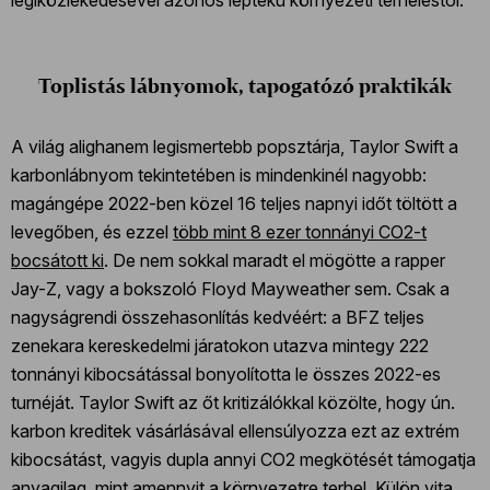
Toplistás lábnyomok, tapogatózó praktikák
A világ alighanem legismertebb popsztárja, Taylor Swift a
karbonlábnyom tekintetében is mindenkinél nagyobb:
magángépe 2022-ben közel 16 teljes napnyi időt töltött a
levegőben, és ezzel
több mint 8 ezer tonnányi CO2-t
bocsátott ki
. De nem sokkal maradt el mögötte a rapper
Jay-Z, vagy a bokszoló Floyd Mayweather sem. Csak a
nagyságrendi összehasonlítás kedvéért: a BFZ teljes
zenekara kereskedelmi járatokon utazva mintegy 222
tonnányi kibocsátással bonyolította le összes 2022-es
turnéját. Taylor Swift az őt kritizálókkal közölte, hogy ún.
karbon kreditek vásárlásával ellensúlyozza ezt az extrém
kibocsátást, vagyis dupla annyi CO2 megkötését támogatja
anyagilag, mint amennyit a környezetre terhel. Külön vita