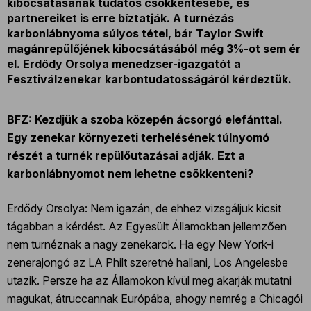
kibocsátásának tudatos csökkentésébe, és
partnereiket is erre bíztatják. A turnézás
karbonlábnyoma súlyos tétel, bár Taylor Swift
magánrepülőjének kibocsátásából még 3%-ot sem ér
el. Erdődy Orsolya menedzser-igazgatót a
Fesztiválzenekar karbontudatosságáról kérdeztük.
BFZ: Kezdjük a szoba közepén ácsorgó elefánttal.
Egy zenekar környezeti terhelésének túlnyomó
részét a turnék repülőutazásai adják. Ezt a
karbonlábnyomot nem lehetne csökkenteni?
Erdődy Orsolya: Nem igazán, de ehhez vizsgáljuk kicsit
tágabban a kérdést. Az Egyesült Államokban jellemzően
nem turnéznak a nagy zenekarok. Ha egy New York-i
zenerajongó az LA Philt szeretné hallani, Los Angelesbe
utazik. Persze ha az Államokon kívül meg akarják mutatni
magukat, átruccannak Európába, ahogy nemrég a Chicagói