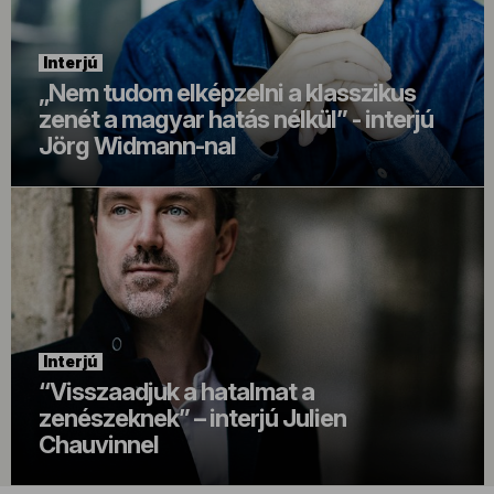
Interjú
„Nem tudom elképzelni a klasszikus
zenét a magyar hatás nélkül” - interjú
Jörg Widmann-nal
Interjú
“Visszaadjuk a hatalmat a
zenészeknek” – interjú Julien
Chauvinnel