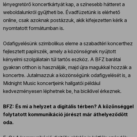
lényegretörő koncertkártyát kap, a színesebb hátteret a
weboldalunkról gyűjtheti be. Évadfüzetünk is elérhető
online, csak azoknak postázzuk, akik kifejezetten kérik a
nyomtatott formátumban is.
Odafigyelésünk szimbolikus eleme a szabadtéri koncerthez
fejlesztett papírszék, amely a közönségnek nyújtott
kényelmi szolgálatain túl tartós eszköz. A BFZ barátai
gyakran otthon is használják, majd újra magukkal hozzák a
koncertre. Jutalmazzuk a közönségünk odafigyelését is, a
Midnight Music koncertjeink hallgatói például
kedvezményesen léphetnek be, ha biciklivel érkeznek.
BFZ: És mi a helyzet a digitális térben? A közönséggel
folytatott kommunikáció jórészt már áthelyeződött
oda.