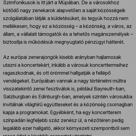
Szimfonikusok is itt járt a Müpában. De a városokhoz
kötődő nagy zenekarok alapvetően a saját közösségeik
szolgálatában látják a küldetésüket, és tegyük hozzá nem
mellékesen, hogy ez a közösség – a közönség, a város, az
állam, a vállalati támogatók és a tehetős magánszemélyek –
biztosítja is működésük megnyugtató pénzügyi hátterét.
Az európai zenerajongók kisebb arányban hajlamosak
utazni a koncertekért, inkább a városuk koncerttermeihez
ragaszkodnak, és ott örömmel hallgatják a fellépő
vendégeket. Európában vannak a nagy történelmi múltra
visszatekintő zenei fesztiválok is, például Bayreuth-ban,
Salzburgban és Edinburgh-ban, amelyek szintén városukba
invitálnak világhírű együtteseket és a közönség csomagban
kapja a programokat. Egyébként, ha egy koncertterem
színpadán legfeljebb száz zenész ül, a nézőtéren pedig
legalább ezer hallgató, akkor környezeti szempontból sem
rossz ötlet a kisebbik csoportot utaztatni…