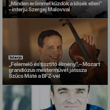
„Minden erőmmel küzdök a klisék ellen”
– interjú Szergej Malovval
Interjú
„Felemelő és tisztító élmény” – Mozart
grandiózus mesterművét játssza
Szűcs Máté a BFZ-vel