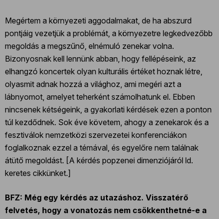
Megértem a környezeti aggodalmakat, de ha abszurd
pontjáig vezetjük a problémát, a környezetre legkedvezőbb
megoldás a megszűnő, elnémuló zenekar volna.
Bizonyosnak kell lennünk abban, hogy fellépéseink, az
elhangzó koncertek olyan kulturális értéket hoznak létre,
olyasmit adnak hozzá a világhoz, ami megéri azt a
lábnyomot, amelyet teherként számolhatunk el. Ebben
nincsenek kétségeink, a gyakorlati kérdések ezen a ponton
túl kezdődnek. Sok éve követem, ahogy a zenekarok és a
fesztiválok nemzetközi szervezetei konferenciákon
foglalkoznak ezzel a témával, és egyelőre nem találnak
átütő megoldást. [A kérdés popzenei dimenziójáról ld.
keretes cikkünket.]
BFZ: Még egy kérdés az utazáshoz. Visszatérő
felvetés, hogy a vonatozás nem csökkenthetné-e a