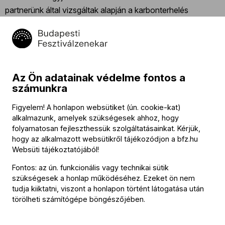
partnerünk által vizsgáltak alapján a karbonterhelés
csökkentése lehetséges, néhol akár 50-60%-os értékben
is. A világ legnagyobb digitális karbonterheléséért felelős
weboldalak a médiaszektorhoz, az e-kereskedelemhez –
ennek részeként jelenik meg a kulturális tartalmak
események bemutatása és értékesítése –, és az online
Az Ön adatainak védelme fontos a
számunkra
bankoláshoz kapcsolódnak, s a rengeteg érintett szereplő
figyelme együtt komoly eredményekhez vezethetne. Mivel
Figyelem! A honlapon websütiket (ún. cookie-kat)
vannak erősen médiaterhelt oldalaink, szerettünk volna egy
alkalmazunk, amelyek szükségesek ahhoz, hogy
pilot projektet, amely megvizsgálja, hogy tudjuk-e
folyamatosan fejleszthessük szolgáltatásainkat. Kérjük,
hogy az alkalmazott websütikről tájékozódjon a
bfz.hu
számottevően csökkenteni a digitális karbonlábnyomunkat.
Websüti tájékoztatójából
!
BFZ: Mi lett a projekt eredménye?
Fontos: az ún. funkcionális vagy technikai sütik
szükségesek a honlap működéséhez. Ezeket ön nem
tudja kiiktatni, viszont a honlapon történt látogatása után
E. O.: Az esettanulmányhoz a Carbon.Crane a Médiatár
törölheti számítógépe böngészőjében.
aloldalunkat javasolta, ez az egyik legkarbonintenzívebb
oldalunk a sok megjelenített képi és videó miatt. Az