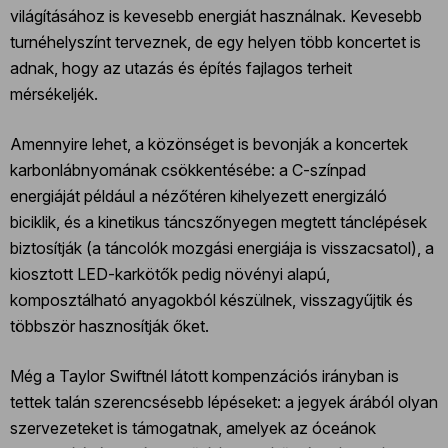
világításához is kevesebb energiát használnak. Kevesebb
turnéhelyszínt terveznek, de egy helyen több koncertet is
adnak, hogy az utazás és építés fajlagos terheit
mérsékeljék.
Amennyire lehet, a közönséget is bevonják a koncertek
karbonlábnyomának csökkentésébe: a C-színpad
energiáját például a nézőtéren kihelyezett energizáló
biciklik, és a kinetikus táncszőnyegen megtett tánclépések
biztosítják (a táncolók mozgási energiája is visszacsatol), a
kiosztott LED-karkötők pedig növényi alapú,
komposztálható anyagokból készülnek, visszagyűjtik és
többször hasznosítják őket.
Még a Taylor Swiftnél látott kompenzációs irányban is
tettek talán szerencsésebb lépéseket: a jegyek árából olyan
szervezeteket is támogatnak, amelyek az óceánok