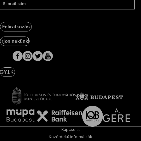
E-mail-cím
Feliratkozás
Social
Írjon nekünk!
Media
oldalak
GY.I.K.
Kapcsolat
Közérdekű információk