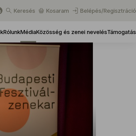
Keresés
Kosaram
Belépés/Regisztráció
ek
Rólunk
Média
Közösség és zenei nevelés
Támogatás