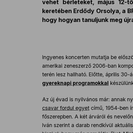
vehet bérleteket, május 12-t
keretében Erdődy Orsolya, a B
hogy hogyan tanuljunk meg újra
Ingyenes koncerten mutatja be előszö
amerikai zeneszerző 2006-ban komponál
terén lesz hallható. Előtte, április 30-
gyereknapi programokkal
készülünk
Az új évad is nyilvános már: annak 
csavar fordul egyet
című, 1954-ben írt
főszerepben. A két árváról és nevelőn
Iván szerint a darab rendkívül aktuális