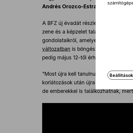
számítógép
Andrés Orozco-Estrada
először vezé
A BFZ új évadát részletesen bemutató 
zene és a képzelet találkozását tükr
gondolataikról, amelyek alapján
Mész
változatban
is böngészhető, az
új bér
pedig május 12-től érhetők el a zene
"Most újra kell tanulnunk, hogy hogy 
Beállításo
korlátozások után újra visszatérhetü
de emberekkel is találkozhatnak, mer