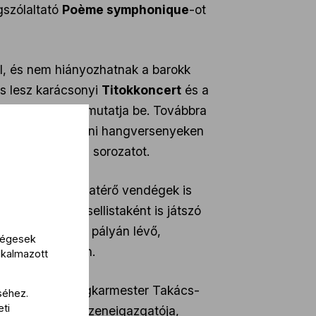
gszólaltató
Poème symphonique
-ot
, és nem hiányozhatnak a barokk
s lesz karácsonyi
Titokkoncert
és a
kofjev
zenéjét mutatja be. Továbbra
bb hétvégi délutáni hangversenyeken
ikerű
Iván mesél
sorozatot.
zólisták és visszatérő vendégek is
ezető és azon csellistaként is játszó
 hat évtizede a pályán lévő,
kségesek
 jövő márciusban.
lkalmazott
z: az első vendégkarmester Takács-
séhez.
eti
kusok kolumbiai zeneigazgatója,