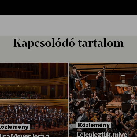
Kapcsolódó tartalom
Közlemény
Közlemény
Lelepleztük, mivel
lisa Meves lesz a