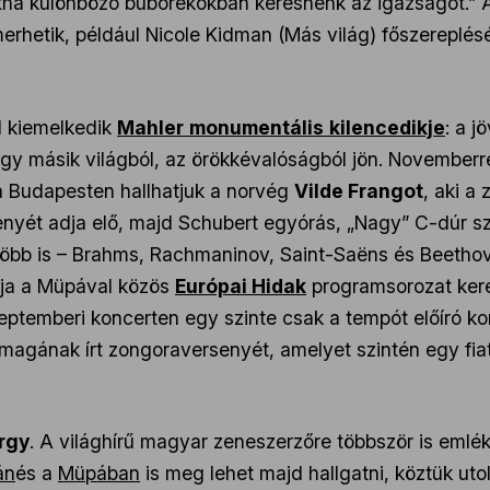
intha különböző buborékokban keresnénk az igazságot.” 
rhetik, például Nicole Kidman (Más világ) főszereplésé
l kiemelkedik
Mahler
monumentális
kilencedikje
: a j
egy másik világból, az örökkévalóságból jön. November
ra Budapesten hallhatjuk a norvég
Vilde Frangot
, aki a
nyét adja elő, majd Schubert egyórás, „Nagy” C-dúr s
több is – Brahms, Rachmaninov, Saint-Saëns és Beethove
kja a Müpával közös
Európai Hidak
programsorozat kere
ptemberi koncerten egy szinte csak a tempót előíró kort
magának írt zongoraversenyét, amelyet szintén egy fiat
rgy
. A világhírű magyar zeneszerzőre többször is eml
án
és a
Müpában
is meg lehet majd hallgatni, köztük ut