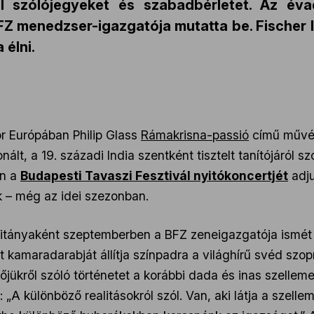
ől szólójegyeket és szabadbérletet. Az éva
FZ menedzser-igazgatója mutatta be. Fischer 
 élni.
r Európában Philip Glass
Rámakrisna-passió
című művét
t, a 19. századi India szentként tisztelt tanítójáról sz
án a
Budapesti Tavaszi Fesztivál nyitókoncertjét
adju
 – még az idei szezonban.
nyitányaként szeptemberben a BFZ zeneigazgatója ismét
 kamaradarabját állítja színpadra a világhírű svéd szo
őjükről szóló történetet a korábbi dada és inas szellem
: „A különböző realitásokról szól. Van, aki látja a szelle