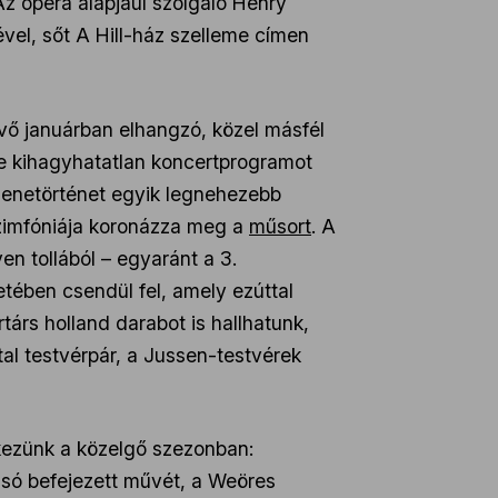
Az opera alapjául szolgáló Henry
vel, sőt A Hill-ház szelleme címen
övő januárban elhangzó, közel másfél
re kihagyhatatlan koncertprogramot
 zenetörténet egyik legnehezebb
zimfóniája koronázza meg a
műsort
. A
n tollából – egyaránt a 3.
tében csendül fel, amely ezúttal
árs holland darabot is hallhatunk,
al testvérpár, a Jussen-testvérek
ékezünk a közelgő szezonban:
olsó befejezett művét, a Weöres