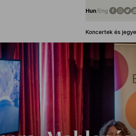
Hun
/
Eng
Koncertek és jegy