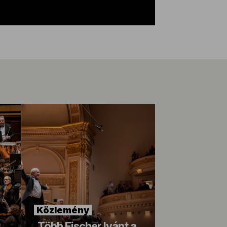
Közlemény
„Több Fischer Ivánt a