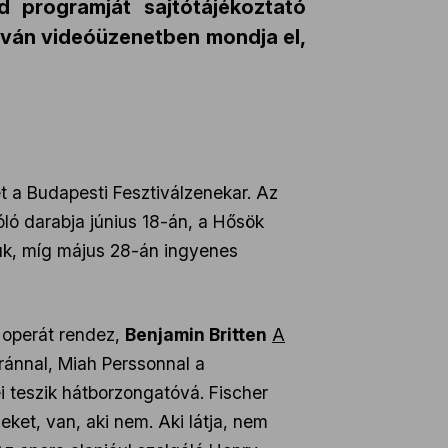
d programját sajtótájékoztató
Iván videóüzenetben mondja el,
 a Budapesti Fesztiválzenekar. Az
óló darabja június 18-án, a Hősök
k, míg május 28-án ingyenes
 operát rendez,
Benjamin Britten
A
pránnal, Miah Perssonnal a
ei teszik hátborzongatóvá. Fischer
meket, van, aki nem. Aki látja, nem