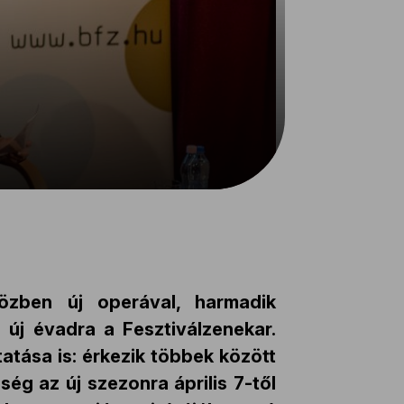
közben új operával, harmadik
 új évadra a Fesztiválzenekar.
atása is: érkezik többek között
ég az új szezonra április 7-től