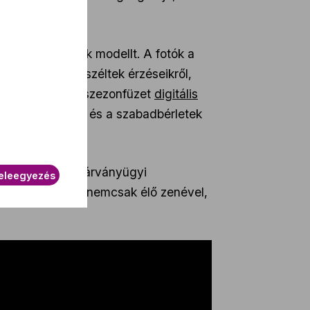
ég tagjai álltak modellt. A fotók a
eghallgatva beszéltek érzéseikről,
ozatot. A teljes szezonfüzet
digitális
k meg, a jegyek és a szabadbérletek
 arra, hogy a járványügyi
eleegyezés
gramjaink, ahol nemcsak élő zenével,