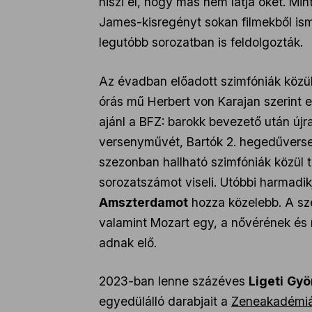
hiszi el, hogy más nem látja őket. M
James-kisregényt sokan filmekből isme
legutóbb sorozatban is feldolgozták.
Az évadban előadott szimfóniák közü
órás mű Herbert von Karajan szerint 
ajánl a BFZ: barokk bevezető után új
versenyművét, Bartók 2. hegedűverse
szezonban hallható szimfóniák közül 
sorozatszámot viseli. Utóbbi harmadi
Amszterdamot
hozza közelebb. A sze
valamint Mozart egy, a nővérének és 
adnak elő.
2023-ban lenne százéves
Ligeti
Gyö
egyedülálló darabjait a
Zeneakadémi