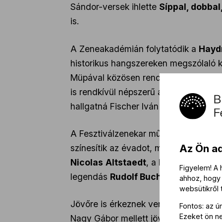
Sándor-versek ihlette
Síppal, dobba
is.
A Zeneakadémián folytatódik a
Hayd
historikus hangszereken megszólaló 
Müpával közösen rendezett
maraton
is rendkívül népszerű a lazább hangu
hallgatná Fischer Iván szellemes zen
A Fesztiválzenekar művészei, illetve 
Az Ön a
színesítik az évadot, mint a francia z
Nicolas
Altstaedt
, a BFZ-hez már vi
Figyelem! A
legendás
Rudolf Buchbinder
, aki S
ahhoz, hogy 
websütikről
Jövőre is érkeznek vendégkarmesterek
Fontos: az ú
Ezeket ön nem
Nagy Gábor mellett jövőre visszatér
R