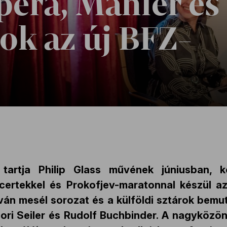
pera, Mahler és
rok az új BFZ-
 tartja Philip Glass művének júniusban, 
ncertekkel és Prokofjev-maratonnal készül az
ván mesél sorozat és a külföldi sztárok bemut
ori Seiler és Rudolf Buchbinder. A nagyközöns