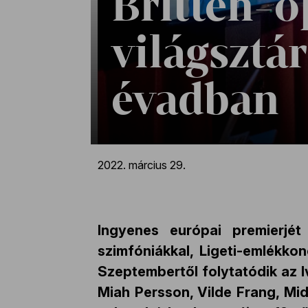
Britten-o
világsztá
évadban
2022. március 29.
Ingyenes európai premierjét
szimfóniákkal, Ligeti-emlékko
Szeptembertől folytatódik az I
Miah Persson, Vilde Frang, Mid