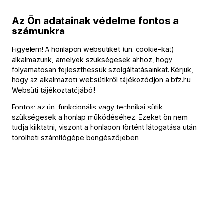
fel, exkluzív hárfamutatóra és koccintásra is meghívjuk a
Az Ön adatainak védelme fontos a
BFZ székházába.
számunkra
Figyelem! A honlapon websütiket (ún. cookie-kat)
alkalmazunk, amelyek szükségesek ahhoz, hogy
folyamatosan fejleszthessük szolgáltatásainkat. Kérjük,
hogy az alkalmazott websütikről tájékozódjon a
bfz.hu
Websüti tájékoztatójából
!
Fontos: az ún. funkcionális vagy technikai sütik
szükségesek a honlap működéséhez. Ezeket ön nem
tudja kiiktatni, viszont a honlapon történt látogatása után
törölheti számítógépe böngészőjében.
A Támogatás
összege