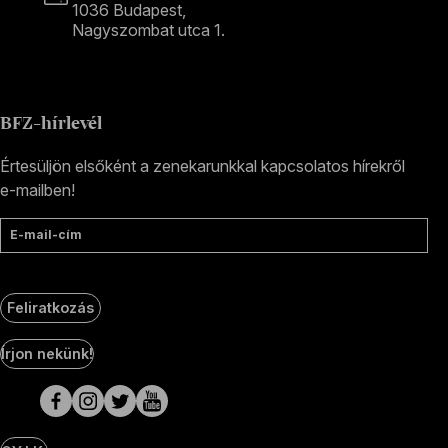
1036 Budapest,
Nagyszombat utca 1.
+36 1 489 4330
BFZ-hírlevél
Értesüljön elsőként a zenekarunkkal kapcsolatos hírekről
e-mailben!
E-mail-cím
Feliratkozás
Social
Írjon nekünk!
Media
oldalak