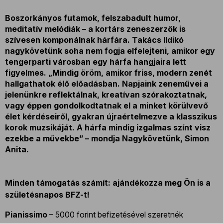
Boszorkányos futamok, felszabadult humor,
meditatív melódiák – a kortárs zeneszerzők is
szívesen komponálnak hárfára. Takács Ildikó
nagykövetünk soha nem fogja elfelejteni, amikor egy
tengerparti városban egy hárfa hangjaira lett
figyelmes. „Mindig öröm, amikor friss, modern zenét
hallgathatok élő előadásban. Napjaink zeneművei a
jelenünkre reflektálnak, kreatívan szórakoztatnak,
vagy éppen gondolkodtatnak el a minket körülvevő
élet kérdéseiről, gyakran újraértelmezve a klasszikus
korok muzsikáját. A hárfa mindig izgalmas színt visz
ezekbe a művekbe” – mondja Nagykövetünk, Simon
Anita.
Minden támogatás számít: ajándékozza meg Ön is a
születésnapos BFZ-t!
Pianissimo
– 5000 forint befizetésével szeretnék