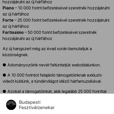
hozzájárulni az új hárfához
Piano
– 10 000 forint befizetésével szeretnék hozzájárulni
az új hárfához
Forte
– 25 000 forint befizetésével szeretnék hozzájárulni
az új hárfához
Fortissimo
– 50 000 forint befizetésével szeretnék
hozzájárulni az új hárfához
Az új hangszert még az évad során bemutatjuk a
közönségnek.
● Adományozóink nevét feltüntetjük weboldalunkon.
● A 10 000 forintot felajánló támogatóinknak exkluzív
videót küldünk, a tündérvilágot idéző hárfamuzsikával.
● Azokat a támogatóinkat, akik legalább 25 000 forinttal
járulnak hozzá a hárfavásárláshoz, exkluzív minikoncertre
hívjuk, amelyen élőben hallgathatják meg az új hangszert.
● Azokat a támogatóinkat, akik 50 000 forintot ajánlanak