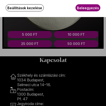
100%
Projekt zárul:
2023. December 26.
Beállítások kezelése
Beleegyezés
Teljes összeg:
5 000 000 FT
Hiányzó összeg:
0 FT
5 000 FT
10 000 FT
25 000 FT
50 000 FT
Kapcsolat
Kapcsolat
Székhely és számlázási cím:
1034 Budapest,
Selmeci utca 14–16.
Postacím:
1300 Budapest,
Pf. 47
Jegyiroda címe: