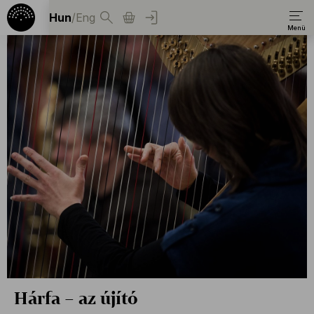
Hun
/
Eng
Hárfa – az újító