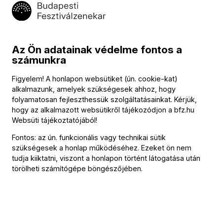
1034 Budapest,
Selmeci utca 14–16.
Postacím:
1300 Budapest,
Pf. 47
Az Ön adatainak védelme fontos a
Jegyiroda címe:
számunkra
1036 Budapest,
Nagyszombat utca 1.
Figyelem! A honlapon websütiket (ún. cookie-kat)
+36 1 489 4330
alkalmazunk, amelyek szükségesek ahhoz, hogy
folyamatosan fejleszthessük szolgáltatásainkat. Kérjük,
hogy az alkalmazott websütikről tájékozódjon a
bfz.hu
BFZ-hírlevél
Websüti tájékoztatójából
!
Fontos: az ún. funkcionális vagy technikai sütik
Értesüljön elsőként a zenekarunkkal kapcsolatos hírekről
szükségesek a honlap működéséhez. Ezeket ön nem
e-mailben!
tudja kiiktatni, viszont a honlapon történt látogatása után
törölheti számítógépe böngészőjében.
E-mail-cím
Feliratkozás