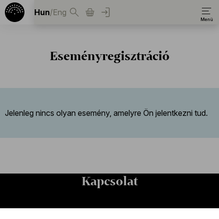
Hun
/
Eng
Eseményregisztráció
Jelenleg nincs olyan esemény, amelyre Ön jelentkezni tud.
Kapcsolat
Kapcsolat
Székhely és számlázási cím: