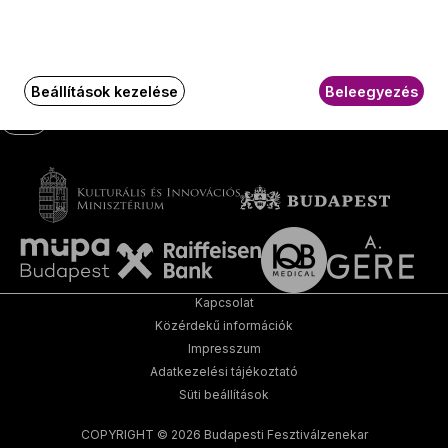
Social
Írjon nekünk!
Media
oldalak
Beállítások kezelése
Beleegyezés
GY.I.K.
Kapcsolat
Közérdekű információk
Impresszum
Adatkezelési tájékoztató
Süti beállítások
COPYRIGHT © 2026 Budapesti Fesztiválzenekar