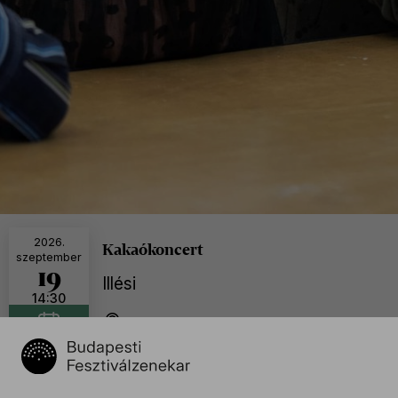
2026.
Kakaókoncert
szeptember
19
Illési
14:30
BFZ Próbaterem, Budapest
További időpontok
Naptáramhoz adom
2026. szeptember 19. 16:30