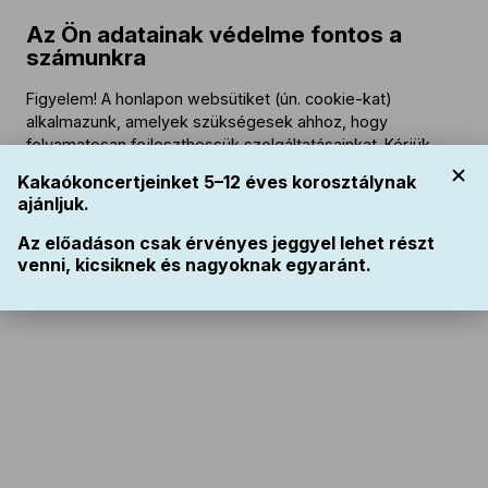
2026. november 28. 14:30
Az Ön adatainak védelme fontos a
2026. november 28. 16:30
számunkra
2026. december 12. 14:30
2026. december 12. 16:30
Figyelem! A honlapon websütiket (ún. cookie-kat)
2027. január 30. 14:30
alkalmazunk, amelyek szükségesek ahhoz, hogy
2027. január 30. 16:30
folyamatosan fejleszthessük szolgáltatásainkat. Kérjük,
hogy az alkalmazott websütikről tájékozódjon a
bfz.hu
2027. április 18. 14:30
Kakaókoncertjeinket 5–12 éves korosztálynak
Websüti tájékoztatójából
!
2027. április 18. 16:30
ajánljuk.
Fontos: az ún. funkcionális vagy technikai sütik
Az előadáson csak érvényes jeggyel lehet részt
Elfogyott
szükségesek a honlap működéséhez. Ezeket ön nem
venni, kicsiknek és nagyoknak egyaránt.
tudja kiiktatni, viszont a honlapon történt látogatása után
törölheti számítógépe böngészőjében.
Program
Közreműködők