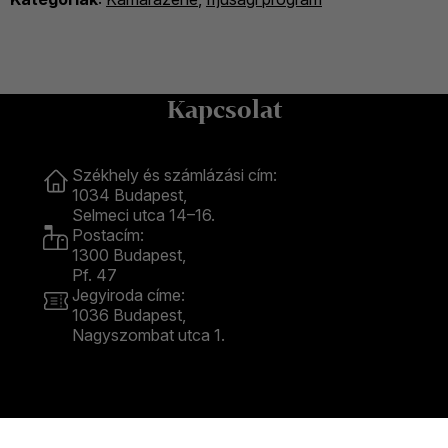
Kapcsolat
Kapcsolat
Székhely és számlázási cím:
1034 Budapest,
Selmeci utca 14–16.
Postacím:
1300 Budapest,
Pf. 47
Jegyiroda címe:
1036 Budapest,
Nagyszombat utca 1.
+36 1 489 4330
BFZ-hírlevél