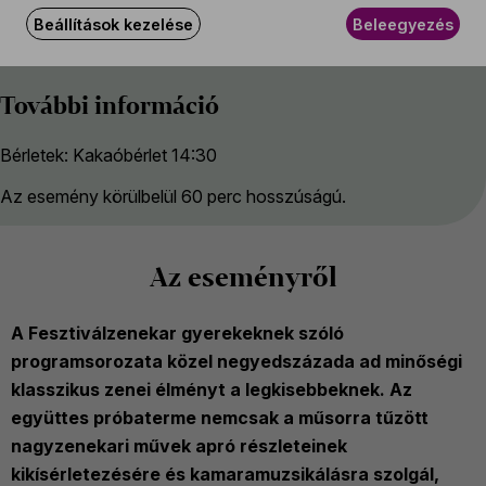
Vezeti
Beállítások kezelése
Beleegyezés
Illési Erika
További információ
Bérletek: Kakaóbérlet 14:30
Az esemény körülbelül 60 perc hosszúságú.
Az eseményről
A Fesztiválzenekar gyerekeknek szóló
programsorozata közel negyedszázada ad minőségi
klasszikus zenei élményt a legkisebbeknek. Az
együttes próbaterme nemcsak a műsorra tűzött
nagyzenekari művek apró részleteinek
kikísérletezésére és kamaramuzsikálásra szolgál,