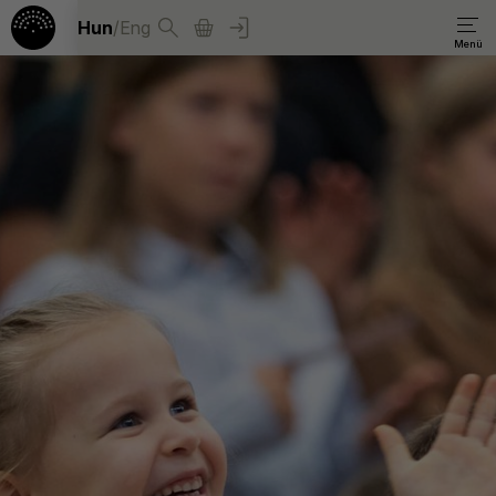
Hun
/
Eng