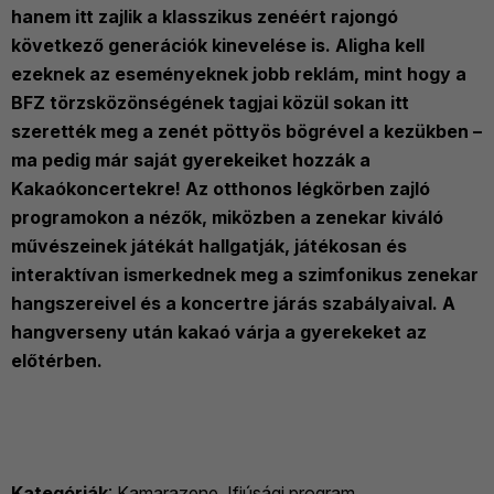
hanem itt zajlik a klasszikus zenéért rajongó
következő generációk kinevelése is. Aligha kell
ezeknek az eseményeknek jobb reklám, mint hogy a
BFZ törzsközönségének tagjai közül sokan itt
szerették meg a zenét pöttyös bögrével a kezükben –
ma pedig már saját gyerekeiket hozzák a
Kakaókoncertekre! Az otthonos légkörben zajló
programokon a nézők, miközben a zenekar kiváló
művészeinek játékát hallgatják, játékosan és
interaktívan ismerkednek meg a szimfonikus zenekar
hangszereivel és a koncertre járás szabályaival. A
hangverseny után kakaó várja a gyerekeket az
előtérben.
Kategóriák
:
Kamarazene
,
Ifjúsági program