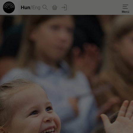
Hun
/
Eng