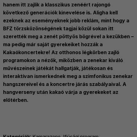
hanem itt zajlik a klasszikus zenéért rajongó
következő generációk kinevelése is. Aligha kell
ezeknek az eseményeknek jobb reklám, mint hogy a
BFZ törzsközönségének tagjai közül sokan itt
szerették meg a zenét pöttyös bögrével a kezükben –
ma pedig már saját gyerekeiket hozzák a
Kakaókoncertekre! Az otthonos légkörben zajló
programokon a nézők, miközben a zenekar kiváló
művészeinek játékát hallgatják, játékosan és
interaktívan ismerkednek meg a szimfonikus zenekar
hangszereivel és a koncertre járás szabályaival. A
hangverseny után kakaó várja a gyerekeket az
előtérben.
Kategóriák
:
Kamarazene
,
Ifjúsági program