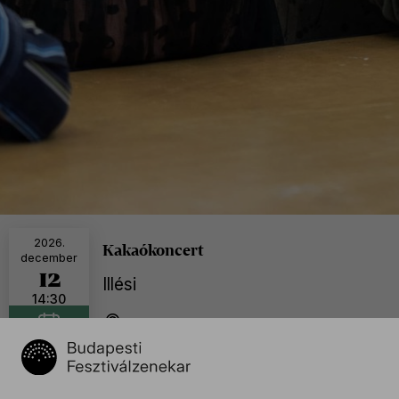
2026.
Kakaókoncert
december
12
Illési
14:30
BFZ Próbaterem, Budapest
További időpontok
Naptáramhoz adom
2026. szeptember 19. 14:30