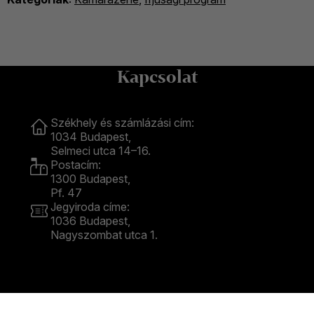
Kapcsolat
Kapcsolat
Székhely és számlázási cím:
1034 Budapest,
Selmeci utca 14–16.
Postacím:
1300 Budapest,
Pf. 47
Jegyiroda címe:
1036 Budapest,
Nagyszombat utca 1.
+36 1 489 4330
BFZ-hírlevél