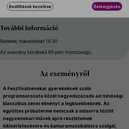
Vezeti
Beállítások kezelése
Beleegyezés
Illési Erika
További információ
Bérletek: Kakaóbérlet 14:30
Az esemény körülbelül 60 perc hosszúságú.
Az eseményről
A Fesztiválzenekar gyerekeknek szóló
programsorozata közel negyedszázada ad minőségi
klasszikus zenei élményt a legkisebbeknek. Az
együttes próbaterme nemcsak a műsorra tűzött
nagyzenekari művek apró részleteinek
kikísérletezésére és kamaramuzsikálásra szolgál,