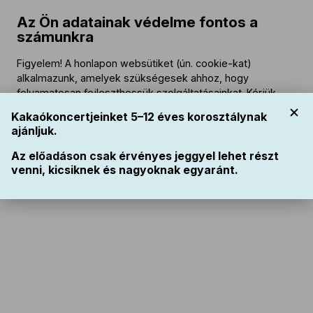
2026. szeptember 19. 16:30
Az Ön adatainak védelme fontos a
2026. november 28. 14:30
számunkra
2026. november 28. 16:30
2026. december 12. 16:30
Figyelem! A honlapon websütiket (ún. cookie-kat)
2027. január 30. 14:30
alkalmazunk, amelyek szükségesek ahhoz, hogy
2027. január 30. 16:30
folyamatosan fejleszthessük szolgáltatásainkat. Kérjük,
hogy az alkalmazott websütikről tájékozódjon a
bfz.hu
2027. április 18. 14:30
Kakaókoncertjeinket 5–12 éves korosztálynak
Websüti tájékoztatójából
!
2027. április 18. 16:30
ajánljuk.
Fontos: az ún. funkcionális vagy technikai sütik
Az előadáson csak érvényes jeggyel lehet részt
Elfogyott
szükségesek a honlap működéséhez. Ezeket ön nem
venni, kicsiknek és nagyoknak egyaránt.
tudja kiiktatni, viszont a honlapon történt látogatása után
törölheti számítógépe böngészőjében.
Program
Közreműködők