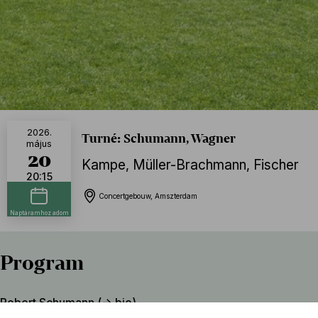
2026.
Turné: Schumann, Wagner
május
20
Kampe
,
Müller-Brachmann
,
Fischer
20:15
Concertgebouw, Amszterdam
Naptáramhoz adom
Program
Robert Schumann (→
bio
)
3. (Esz-dúr, „Rajnai”) szimfónia, Op. 97