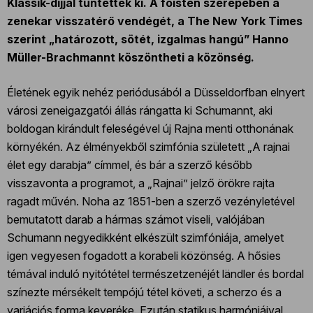
Klassik-díjjal tüntették ki. A főisten szerepében a
zenekar visszatérő vendégét, a The New York Times
szerint „határozott, sötét, izgalmas hangú” Hanno
Müller-Brachmannt köszöntheti a közönség.
Életének egyik nehéz periódusából a Düsseldorfban elnyert
városi zeneigazgatói állás rángatta ki Schumannt, aki
boldogan kirándult feleségével új Rajna menti otthonának
környékén. Az élményekből szimfónia született „A rajnai
élet egy darabja” címmel, és bár a szerző később
visszavonta a programot, a „Rajnai” jelző örökre rajta
ragadt művén. Noha az 1851-ben a szerző vezényletével
bemutatott darab a hármas számot viseli, valójában
Schumann negyedikként elkészült szimfóniája, amelyet
igen vegyesen fogadott a korabeli közönség. A hősies
témával induló nyitótétel természetzenéjét ländler és bordal
színezte mérsékelt tempójú tétel követi, a scherzo és a
variációs forma keveréke. Ezután statikus harmóniáival,