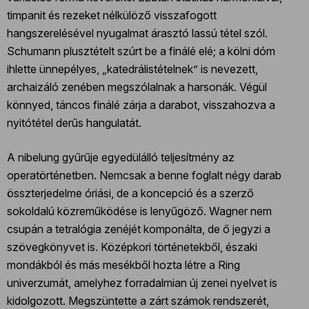
timpanit és rezeket nélkülöző visszafogott
hangszerelésével nyugalmat árasztó lassú tétel szól.
Schumann plusztételt szúrt be a finálé elé; a kölni dóm
ihlette ünnepélyes, „katedrálistételnek” is nevezett,
archaizáló zenében megszólalnak a harsonák. Végül
könnyed, táncos finálé zárja a darabot, visszahozva a
nyitótétel derűs hangulatát.
A nibelung gyűrűje egyedülálló teljesítmény az
operatörténetben. Nemcsak a benne foglalt négy darab
összterjedelme óriási, de a koncepció és a szerző
sokoldalú közreműködése is lenyűgöző. Wagner nem
csupán a tetralógia zenéjét komponálta, de ő jegyzi a
szövegkönyvet is. Középkori történetekből, északi
mondákból és más mesékből hozta létre a Ring
univerzumát, amelyhez forradalmian új zenei nyelvet is
kidolgozott. Megszüntette a zárt számok rendszerét,