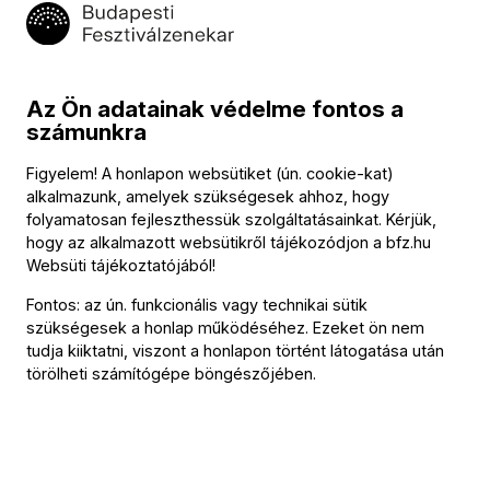
szünet
Richard Wagner (→
bio
)
Az Ön adatainak védelme fontos a
A walkür – Wotan búcsúja és tűzvarázs
számunkra
Figyelem! A honlapon websütiket (ún. cookie-kat)
alkalmazunk, amelyek szükségesek ahhoz, hogy
Közreműködők
folyamatosan fejleszthessük szolgáltatásainkat. Kérjük,
hogy az alkalmazott websütikről tájékozódjon a
bfz.hu
Vezényel
Websüti tájékoztatójából
!
Fischer Iván
Fontos: az ún. funkcionális vagy technikai sütik
szükségesek a honlap működéséhez. Ezeket ön nem
Szólista
tudja kiiktatni, viszont a honlapon történt látogatása után
törölheti számítógépe böngészőjében.
Anja Kampe
(szoprán)
Hanno Müller-Brachmann
(basszus)
További információ