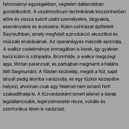
felvonásnyi egységekben, végtelen dallamokban
gondolkodott. A vezérmotívum-technikának köszönhetően
előre és vissza tudott utalni személyekre, tárgyakra,
eseményekre és érzésekre. Külön színházat építtetett
Bayreuthban, amely megfelelt a produkció akusztikai és
műszaki elvárásainak. Az operanégyes második epizódja,
A walkür cselekménye önmagában is kerek, így gyakran
kerül külön is színpadra. Brünnhilde, a walkür megszegi
apja, Wotan parancsát, és párbajban megmenti a halálra
ítélt Siegmundot. A főisten közbelép, megöli a fiút, saját
lányát pedig álomba varázsolja, és egy tűzkör közepébe
helyezi, ahonnan csak egy félelmet nem ismerő férfi
szabadíthatja ki. A tűzvarázsként ismert jelenet a darab
legdallamosabb, legérzelmesebb része, vokális és
szimfonikus téren is varázslat.