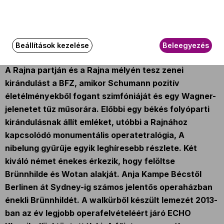
Az esemény körülbelül 150 perc hosszúságú.
Az eseményről
Beállítások kezelése
Beleegyezés
A Rajna partján és a Rajna mélyén tesz zenei
kirándulást a BFZ, amikor Schumann pozitív
életélményekből fogant szimfóniáját és egy Wagner-
jelenetet tűz műsorára. Előbbi egy békés folyóparti
kirándulásnak állít emléket, utóbbi a Rajnához
kapcsolódó monumentális operatetralógia, A
nibelung gyűrűje egyik leghíresebb részlete. Két
kiváló német énekes érkezik, hogy felöltse
Brünnhilde és Wotan alakját. Anja Kampe Bécstől
Berlinen át Sydney-ig számos jelentős operaházban
énekli Brünnhildét. A walkürből készült lemezét 2013-
ban az év legjobb operafelvételéért járó ECHO