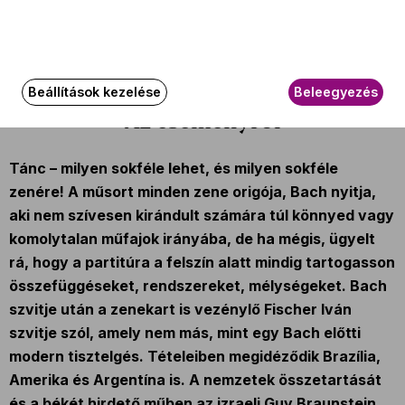
További információ
Az esemény körülbelül 150 perc hosszúságú.
Beállítások kezelése
Beleegyezés
Az eseményről
Tánc – milyen sokféle lehet, és milyen sokféle
zenére! A műsort minden zene origója, Bach nyitja,
aki nem szívesen kirándult számára túl könnyed vagy
komolytalan műfajok irányába, de ha mégis, ügyelt
rá, hogy a partitúra a felszín alatt mindig tartogasson
összefüggéseket, rendszereket, mélységeket. Bach
szvitje után a zenekart is vezénylő Fischer Iván
szvitje szól, amely nem más, mint egy Bach előtti
modern tisztelgés. Tételeiben megidéződik Brazília,
Amerika és Argentína is. A nemzetek összetartását
és a békét hirdető műben az izraeli Guy Braunstein