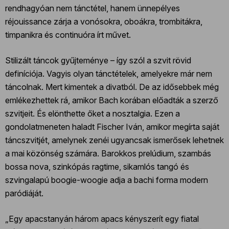
rendhagyóan nem tánctétel, hanem ünnepélyes
réjouissance zárja a vonósokra, oboákra, trombitákra,
timpanikra és continuóra írt művet.
Stilizált táncok gyűjteménye – így szól a szvit rövid
definíciója. Vagyis olyan tánctételek, amelyekre már nem
táncolnak. Mert kimentek a divatból. De az idősebbek még
emlékezhettek rá, amikor Bach korában előadták a szerző
szvitjeit. És elönthette őket a nosztalgia. Ezen a
gondolatmeneten haladt Fischer Iván, amikor megírta saját
táncszvitjét, amelynek zenéi ugyancsak ismerősek lehetnek
a mai közönség számára. Barokkos prelúdium, szambás
bossa nova, szinkópás ragtime, sikamlós tangó és
szvingalapú boogie-woogie adja a bachi forma modern
paródiáját.
„Egy apacstanyán három apacs kényszerít egy fiatal