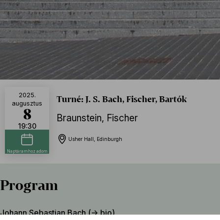
2025.
Turné: J. S. Bach, Fischer, Bartók
augusztus
8
Braunstein
,
Fischer
19:30
Usher Hall, Edinburgh
Naptáramhoz adom
Program
Johann Sebastian Bach (→
bio
)