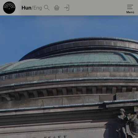
Hun
/
Eng