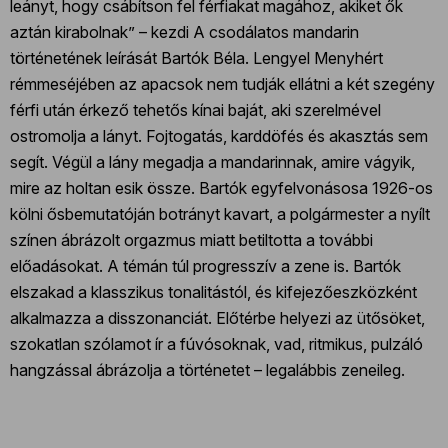
leányt, hogy csábítson fel férfiakat magához, akiket ők
aztán kirabolnak” – kezdi A csodálatos mandarin
történetének leírását Bartók Béla. Lengyel Menyhért
rémmeséjében az apacsok nem tudják ellátni a két szegény
férfi után érkező tehetős kínai baját, aki szerelmével
ostromolja a lányt. Fojtogatás, karddöfés és akasztás sem
segít. Végül a lány megadja a mandarinnak, amire vágyik,
mire az holtan esik össze. Bartók egyfelvonásosa 1926-os
kölni ősbemutatóján botrányt kavart, a polgármester a nyílt
színen ábrázolt orgazmus miatt betiltotta a további
előadásokat. A témán túl progresszív a zene is. Bartók
elszakad a klasszikus tonalitástól, és kifejezőeszközként
alkalmazza a disszonanciát. Előtérbe helyezi az ütősöket,
szokatlan szólamot ír a fúvósoknak, vad, ritmikus, pulzáló
hangzással ábrázolja a történetet – legalábbis zeneileg.