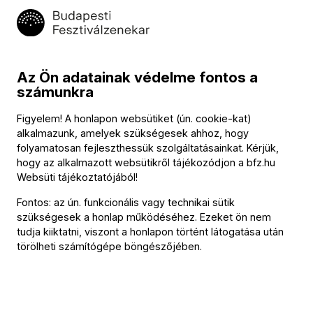
4. (D-dúr) zenekari szvit, BWV 1069
Fischer Iván
Táncszvit hegedűre és zenekarra, J. S. Bach emlékére
Az Ön adatainak védelme fontos a
szünet
számunkra
Bartók Béla (→
bio
)
A csodálatos mandarin, Sz. 73, BB 82
Figyelem! A honlapon websütiket (ún. cookie-kat)
alkalmazunk, amelyek szükségesek ahhoz, hogy
folyamatosan fejleszthessük szolgáltatásainkat. Kérjük,
hogy az alkalmazott websütikről tájékozódjon a
bfz.hu
Közreműködők
Websüti tájékoztatójából
!
Fontos: az ún. funkcionális vagy technikai sütik
Vezényel
szükségesek a honlap működéséhez. Ezeket ön nem
tudja kiiktatni, viszont a honlapon történt látogatása után
Fischer Iván
törölheti számítógépe böngészőjében.
Közreműködik
Guy Braunstein
(hegedű)