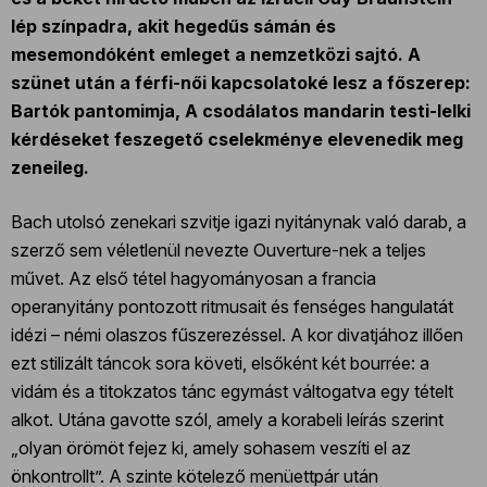
lép színpadra, akit hegedűs sámán és
mesemondóként emleget a nemzetközi sajtó. A
szünet után a férfi-női kapcsolatoké lesz a főszerep:
Bartók pantomimja, A csodálatos mandarin testi-lelki
kérdéseket feszegető cselekménye elevenedik meg
zeneileg.
Bach utolsó zenekari szvitje igazi nyitánynak való darab, a
szerző sem véletlenül nevezte Ouverture-nek a teljes
művet. Az első tétel hagyományosan a francia
operanyitány pontozott ritmusait és fenséges hangulatát
idézi – némi olaszos fűszerezéssel. A kor divatjához illően
ezt stilizált táncok sora követi, elsőként két bourrée: a
vidám és a titokzatos tánc egymást váltogatva egy tételt
alkot. Utána gavotte szól, amely a korabeli leírás szerint
„olyan örömöt fejez ki, amely sohasem veszíti el az
önkontrollt”. A szinte kötelező menüettpár után