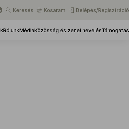
Keresés
Kosaram
Belépés/Regisztráció
ek
Rólunk
Média
Közösség és zenei nevelés
Támogatás