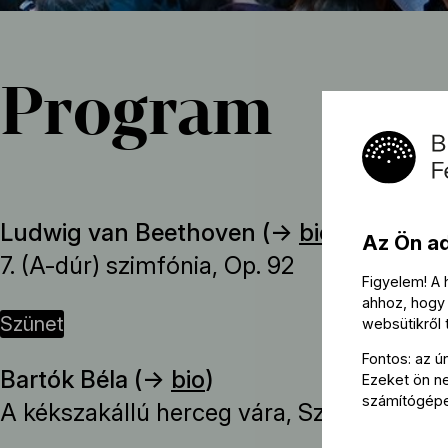
Program
Ludwig van Beethoven (→
bio
)
Az Ön a
7. (A-dúr) szimfónia, Op. 92
Figyelem! A
ahhoz, hogy 
szünet
websütikről
Fontos: az ú
Bartók Béla (→
bio
)
Ezeket ön nem
számítógép
A kékszakállú herceg vára, Sz. 48, BB 62