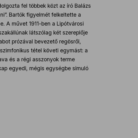
dolgozta fel többek közt az író Balázs
”. Bartók figyelmét felkeltette a
le. A művet 1911-ben a Lipótvárosi
szakállúnak látszólag két szereplője
abot prózával bevezető regösről,
t szimfonikus tétel követi egymást: a
tava és a régi asszonyok terme
 kap egyedi, mégis egységbe simuló