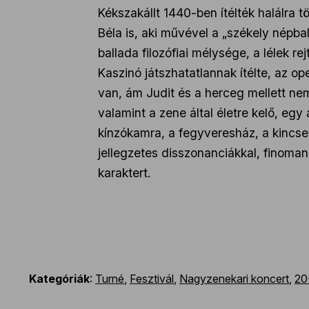
Kékszakállt 1440-ben ítélték halálra t
Béla is, aki művével a „székely népbal
ballada filozófiai mélysége, a lélek r
Kaszinó játszhatatlannak ítélte, az o
van, ám Judit és a herceg mellett ne
valamint a zene által életre kelő, egy
kínzókamra, a fegyveresház, a kincse
jellegzetes disszonanciákkal, finom
karaktert.
Kategóriák
:
Turné
,
Fesztivál
,
Nagyzenekari koncert
,
20