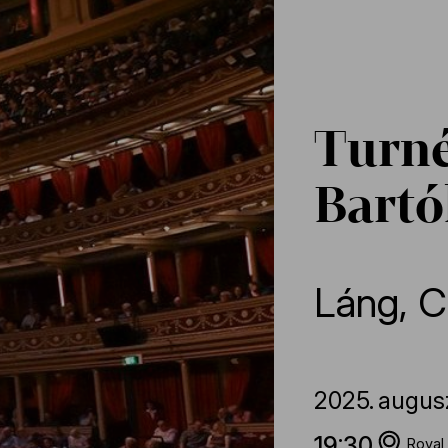
Turné
Bartó
Láng
,
C
2025.
augus
19:30
Royal 