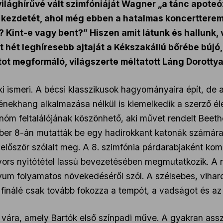
világhírűvé vált szimfóniáját Wagner „a tánc apote
i kezdetét, ahol még ebben a hatalmas koncertterem
Kint-e vagy bent?” Hiszen amit látunk és hallunk, v
 hét leghíresebb ajtaját a Kékszakállú bőrébe búj
tot megformáló, világszerte méltatott Láng Dorottya 
ismeri. A bécsi klasszikusok hagyományaira épít, de a
énekhang alkalmazása nélkül is kiemelkedik a szerző é
nóm feltalálójának köszönhető, aki művet rendelt Beet
ber 8-án mutatták be egy hadirokkant katonák számára
 először szólalt meg. A 8. szimfónia párdarabjaként ko
yors nyitótétel lassú bevezetésében megmutatkozik. A n
vum folyamatos növekedéséről szól. A szélsebes, viha
 finálé csak tovább fokozza a tempót, a vadságot és az
vára, amely Bartók első színpadi műve. A gyakran ass