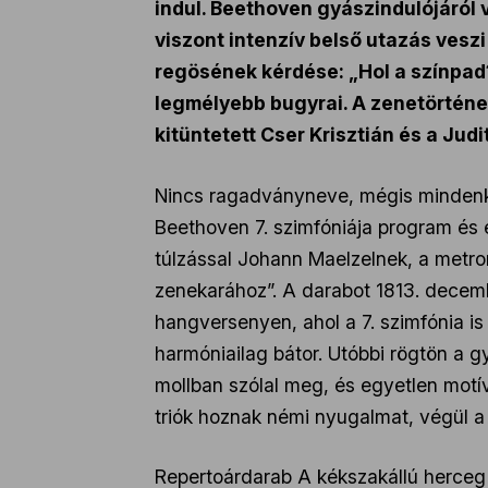
indul. Beethoven gyászindulójáról 
viszont intenzív belső utazás vesz
regösének kérdése: „Hol a színpad? 
legmélyebb bugyrai. A zenetörténet
kitüntetett Cser Krisztián és a Judi
Nincs ragadványneve, mégis mindenki 
Beethoven 7. szimfóniája program és 
túlzással Johann Maelzelnek, a metro
zenekarához”. A darabot 1813. decem
hangversenyen, ahol a 7. szimfónia is
harmóniailag bátor. Utóbbi rögtön a g
mollban szólal meg, és egyetlen motí
triók hoznak némi nyugalmat, végül a
Repertoárdarab A kékszakállú herceg 