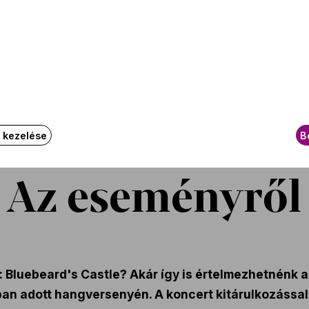
Az ese
k kezelése
B
Az eseményről
Bluebeard's Castle? Akár így is értelmezhetnénk a 
ban adott hangversenyén. A koncert kitárulkozással,