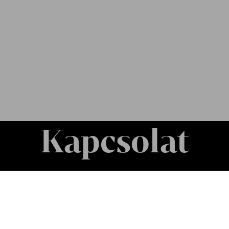
Kapcsolat
Soci
Írjon
Medi
FZ-hírlevél
olda