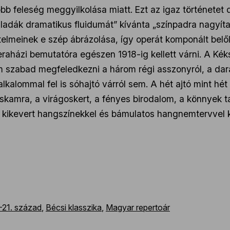
öbb feleség meggyilkolása miatt. Ezt az igaz történetet 
ladák dramatikus fluidumát” kívánta „színpadra nagyítani
ejtelmeinek e szép ábrázolása, így operát komponált belő
peraházi bemutatóra egészen 1918-ig kellett várni. A Kék
m szabad megfeledkezni a három régi asszonyról, a dar
 alkalommal fel is sóhajtó várról sem. A hét ajtó mint hé
skamra, a virágoskert, a fényes birodalom, a könnyek 
an kikevert hangszínekkel és bámulatos hangnemtervvel
-21. század
,
Bécsi klasszika
,
Magyar repertoár