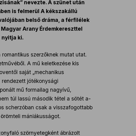
ózisának” nevezte. A szünet után
ben is felmerül A kékszakállú
alójában belső dráma, a férfilélek
ó, Magyar Arany Érdemkereszttel
nyitja ki.
 romantikus szerzőknek mutat utat.
letművéből. A mű keletkezése kis
hoventől saját „mechanikus
 rendezett jótékonysági
mponált mű formailag nagyívű,
em túl lassú második tétel a sötét a-
ros scherzóban csak a visszafogottabb
 örömteli mániákusságot.
zonyfaló szörnyetegként ábrázolt