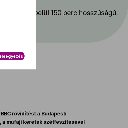
mény körülbelül 150 perc hosszúságú.
eleegyezés
BBC rövidítést a Budapesti
 a műfaji keretek szétfeszítésével