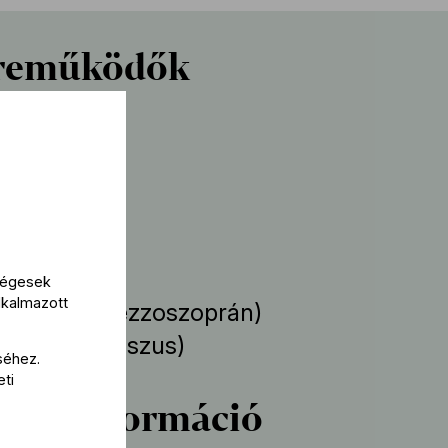
reműködők
el
r Iván
működik
kségesek
lkalmazott
orottya
(mezzoszoprán)
isztián
(basszus)
séhez.
eti
bbi információ