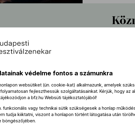
Köz
Vezény
Fische
datainak védelme fontos a számunkra
Közre
 honlapon websütiket (ún. cookie-kat) alkalmazunk, amelyek szü
folyamatosan fejleszthessük szolgáltatásainkat. Kérjük, hogy az a
Láng D
 tájékozódjon a
bfz.hu
Websüti tájékoztatójából
!
Cser Kr
n. funkcionális vagy technikai sütik szükségesek a honlap működé
 tudja kiiktatni, viszont a honlapon történt látogatása után törölh
e böngészőjében.
Tová