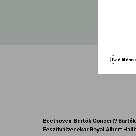
Beállításo
Beethoven-Bartók Concert? Bartók: 
Fesztiválzenekar Royal Albert Hall