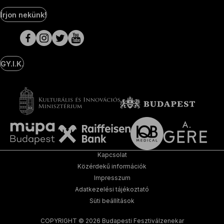
Social
Írjon nekünk!
Media
oldalak
GY.I.K.
Kapcsolat
Közérdekű információk
Impresszum
Adatkezelési tájékoztató
Süti beállítások
COPYRIGHT © 2026 Budapesti Fesztiválzenekar