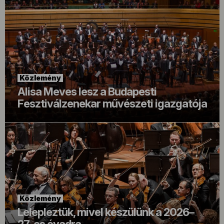
Közlemény
Alisa Meves lesz a Budapesti
Fesztiválzenekar művészeti igazgatója
Közlemény
Lelepleztük, mivel készülünk a 2026–