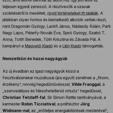
szót, amit előhív bennük az adott mű. Így jött létre tíz
teljesen egyedi zeneszó. A résztvevők a szavak
születéséről is meséltek,
rövid történeteiket itt találják
. A
játékban olyan fontos és kiemelkedő alkotók vettek részt,
mint Dragomán György, Lackfi János, Nádasdy Ádám, Parti
Nagy Lajos, Péterfy-Novák Éva, Spiró György, Szabó T.
Anna, Totth Benedek, Tóth Krisztina és Závada Pál. A
kampányt a
Magvető Kiadó
és a
Libri Kiadó
támogatták.
Nemzetközi és hazai nagyágyúk
Az új évadban az igazi nagyágyúk közül a
Fesztiválzenekar muzsikusai újra együtt zenélnek a „finom,
érzékeny”, norvég hegedűművésszel,
Vilde Franggal
, a
„szenvedélyes és fékezhetetlenül virtuóz” hegedűssel,
Christian Tetzlaff-fal
, Sir Simon Rattle tanítványával, a
karmester
Robin Ticciatival
, a polihisztor
Jörg
Widmann-nal
, az „erőteljes energiakitörések mesterével”,