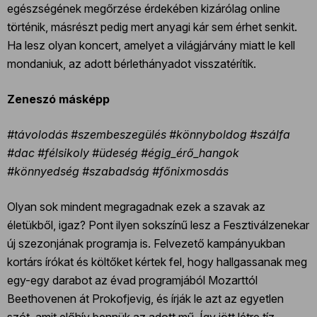
egészségének megőrzése érdekében kizárólag online
történik, másrészt pedig mert anyagi kár sem érhet senkit.
Ha lesz olyan koncert, amelyet a világjárvány miatt le kell
mondaniuk, az adott bérlethányadot visszatérítik.
Zeneszó másképp
#távolodás #szembeszegülés #könnyboldog #szálfa
#dac #félsikoly #üdeség #égig_érő_hangok
#könnyedség #szabadság #főnixmosdás
Olyan sok mindent megragadnak ezek a szavak az
életükből, igaz? Pont ilyen sokszínű lesz a Fesztiválzenekar
új szezonjának programja is. Felvezető kampányukban
kortárs írókat és költőket kértek fel, hogy hallgassanak meg
egy-egy darabot az évad programjából Mozarttól
Beethovenen át Prokofjevig, és írják le azt az egyetlen