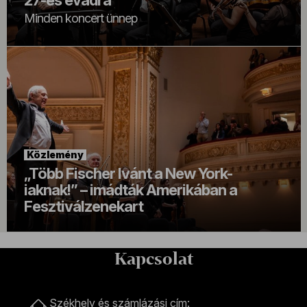
27-es évadra
Minden koncert ünnep
Közlemény
„Több Fischer Ivánt a New York-
iaknak!” – imádták Amerikában a
Fesztiválzenekart
Kapcsolat
Kapcsolat
Székhely és számlázási cím: