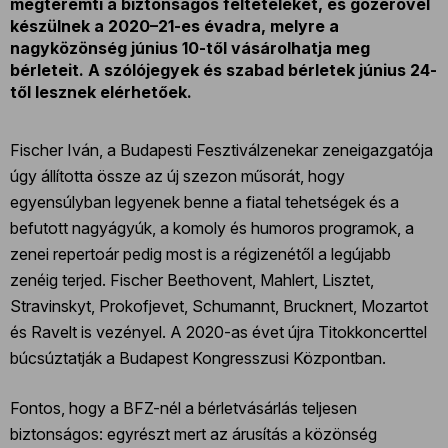
megteremti a biztonságos feltételeket, és gőzerővel
készülnek a 2020–21-es évadra, melyre a
nagyközönség június 10-től vásárolhatja meg
bérleteit. A szólójegyek és szabad bérletek június 24-
től lesznek elérhetőek.
Fischer Iván, a Budapesti Fesztiválzenekar zeneigazgatója
úgy állította össze az új szezon műsorát, hogy
egyensúlyban legyenek benne a fiatal tehetségek és a
befutott nagyágyúk, a komoly és humoros programok, a
zenei repertoár pedig most is a régizenétől a legújabb
zenéig terjed. Fischer Beethovent, Mahlert, Lisztet,
Stravinskyt, Prokofjevet, Schumannt, Brucknert, Mozartot
és Ravelt is vezényel. A 2020-as évet újra Titokkoncerttel
búcsúztatják a Budapest Kongresszusi Központban.
Fontos, hogy a BFZ-nél a bérletvásárlás teljesen
biztonságos: egyrészt mert az árusítás a közönség