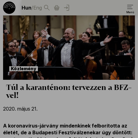
Hun
/
Eng
Közlemény
Túl a karanténon: tervezzen a BFZ-
vel!
2020. május 21.
A koronavírus-járvány mindenkinek felborította az
életét, de a Budapesti Fesztiválzenekar úgy döntött: