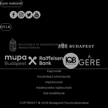
Social
Írjon nekünk!
Media
oldalak
GY.I.K.
Kapcsolat
Közérdekű információk
Impresszum
Adatkezelési tájékoztató
Süti beállítások
COPYRIGHT © 2026 Budapesti Fesztiválzenekar