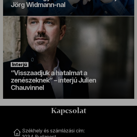
Jörg Widmann-nal
Interjú
“Visszaadjuk a hatalmat a
zenészeknek” – interjú Julien
Chauvinnel
Kapcsolat
Kapcsolat
Székhely és számlázási cím:
1034 Budapest,