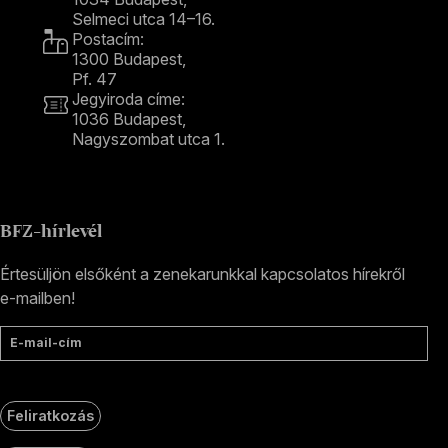
Selmeci utca 14–16.
Postacím:
1300 Budapest,
Pf. 47
Jegyiroda címe:
1036 Budapest,
Nagyszombat utca 1.
+36 1 489 4330
BFZ-hírlevél
Értesüljön elsőként a zenekarunkkal kapcsolatos hírekről
e-mailben!
E-mail-cím
Feliratkozás