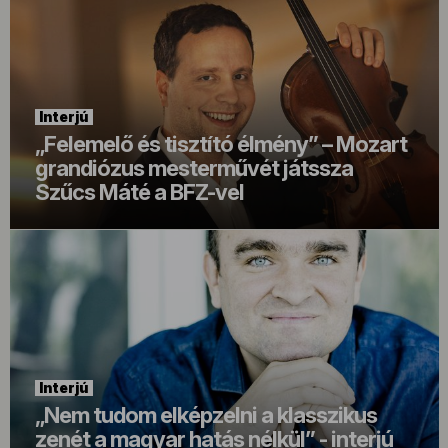
Interjú
„Felemelő és tisztító élmény” – Mozart
grandiózus mesterművét játssza
Szűcs Máté a BFZ-vel
Interjú
„Nem tudom elképzelni a klasszikus
zenét a magyar hatás nélkül” - interjú