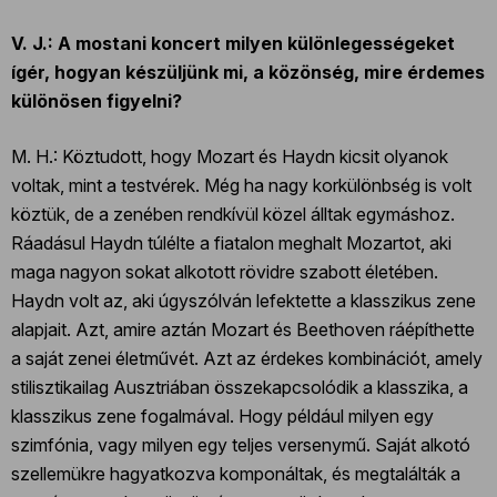
V. J.: A mostani koncert milyen különlegességeket
ígér, hogyan készüljünk mi, a közönség, mire érdemes
különösen figyelni?
M. H.: Köztudott, hogy Mozart és Haydn kicsit olyanok
voltak, mint a testvérek. Még ha nagy korkülönbség is volt
köztük, de a zenében rendkívül közel álltak egymáshoz.
Ráadásul Haydn túlélte a fiatalon meghalt Mozartot, aki
maga nagyon sokat alkotott rövidre szabott életében.
Haydn volt az, aki úgyszólván lefektette a klasszikus zene
alapjait. Azt, amire aztán Mozart és Beethoven ráépíthette
a saját zenei életművét. Azt az érdekes kombinációt, amely
stilisztikailag Ausztriában összekapcsolódik a klasszika, a
klasszikus zene fogalmával. Hogy például milyen egy
szimfónia, vagy milyen egy teljes versenymű. Saját alkotó
szellemükre hagyatkozva komponáltak, és megtalálták a