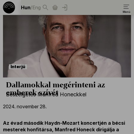
Hun
/
Eng
Interjú
Dallamokkal megérinteni az
emberek szívét
Beszélgetés Manfred Honeckkel
2024. november 28.
Az évad második Haydn-Mozart koncertjén a bécsi
mesterek honfitársa, Manfred Honeck dirigálja a