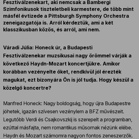
Fesztiválzenekart, aki nemcsak a Bambergi
Szimfonikusok tiszteletbeli karmestere, de több mint
másfél évtizede a Pittsburgh Symphony Orchestra
zeneigazgatója is. Arról kérdeztük, ami a két
klasszikusban közös, és arról, ami nem.
Váradi Júlia: Honeck úr, a Budapesti
Fesztiválzenekar muzsikusai nagy örömmel várják a
következő Haydn-Mozart koncertjükre. Amikor
korábban vezényelte őket, rendkívül jól érezték
magukat, ezt bizonyára Ön is jól tudja. Hogy készül a
közelgő koncertre?
Manfred Honeck: Nagy boldogság, hogy újra Budapestre
jöhetek, igazán szívesen vezénylem a BFZ művészeit.
Legutóbb Verdi és Csajkovszkij is szerepelt a programban,
ezúttal másfajta, nem romantikus műsornak nézünk elébe.
Haydn és Mozart számomra nagyon fontos zeneszerzők.