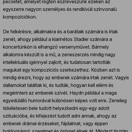
pecsétet, amelyet rögtön észreveszünk ezeken az
egyszerre nagyon személyes és rendkívüli színvonalú
kompozíciókon.
De felkérésre, alkalmakra és a barátaik számára is írtak
zenét, ahogy például a klarinétos Stadler számára a
koncertünkön is elhangzó versenyművet. Bármely
alkalomra készült is a mű, a zeneszerzés mindig nagy
intellektuális igénnyel zajlott, és tudatosan tartották
magukat egy kompozíciós szerkezethez. Közben azt is
mindig érezni, hogy az emberek számára írtak zenét. Vagyis
dallamokat találtak ki, és tudták, hogyan kell elérni és
megérinteni az emberek szívét. Haydn például a maga
egyedülálló humorával különösen képes volt erre. Zeneileg
tökéletesen bele tudott helyezkedni egy-egy adott
szituációba, és kifejezést tudott adni annak, ahogy az
emberek drámai érzéseket, fájdalmat, vagy éppen
boldogságot, szerelmet és örömet élnek át. Mindezt tisztán