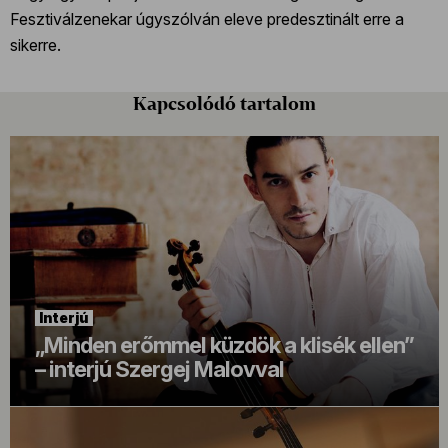
Fesztiválzenekar úgyszólván eleve predesztinált erre a
sikerre.
Kapcsolódó tartalom
Interjú
„Minden erőmmel küzdök a klisék ellen”
– interjú Szergej Malovval