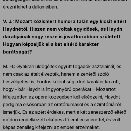
érezni lehet a dallamaiban.
V. J.: Mozart közismert humora talán egy kicsit eltért
Haydnétól. Hiszen nem voltak egyidősek, és Haydn
darabjainak nagy része is jóval korábban született.
Hogyan képzeljük el a két eltérő karakter
barátságát?
M. H.: Gyakran üldögéltek együtt fogadók asztalainál, és
nem csak az ételt élvezték, hanem a zenéről szóló
beszélgetést is. Fontos különbség a két karakter között,
hogy – bár Haydn is írt gyönyörű operákat – Mozartot
kifejezetten az opera közegében kell elképzelni, Haydnt
pedig ma elsősorban az oratóriumairól és a szimfóniáiról
ismerjük. És ez azért érdekes, mert a két zeneszerző eltérő
módon rendelkezett elképesztő emberismerettel, és volt
képes zeneileg kifejezni az emberi érzelmeket.