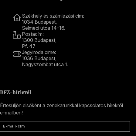
Kapcsolat
Székhely és számlázási cím:
1034 Budapest,
Selmeci utca 14–16.
Postacím:
1300 Budapest,
Pf. 47
Jegyiroda címe:
1036 Budapest,
Nagyszombat utca 1.
+36 1 489 4330
BFZ-hírlevél
Értesüljön elsőként a zenekarunkkal kapcsolatos hírekről
e-mailben!
E-mail-cím