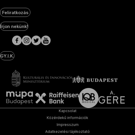
Feliratkozás
Social
Írjon nekünk!
Media
oldalak
GY.I.K.
Kapcsolat
Közérdekű információk
Impresszum
Adatkezelési tájékoztató