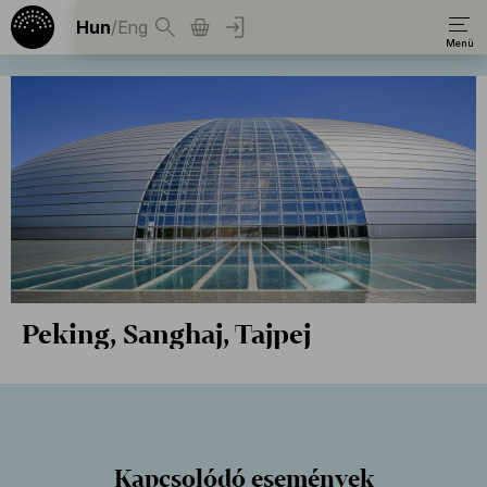
Hun
/
Eng
Peking, Sanghaj, Tajpej
Kapcsolódó események