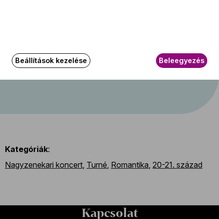
Turné: Prokofjev, Brahms
2026.
április
3
Nemzeti Koncertterem, Tajpej
Beállítások kezelése
Beleegyezés
19:45
Kategóriák
:
Nagyzenekari koncert
,
Turné
,
Romantika
,
20-21. század
Kapcsolat