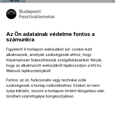
19:30
Az Ön adatainak védelme fontos a
számunkra
Figyelem! A honlapon websütiket (ún. cookie-kat)
alkalmazunk, amelyek szükségesek ahhoz, hogy
Turné: Prokofjev, Mendelssohn
2026.
folyamatosan fejleszthessük szolgáltatásainkat. Kérjük,
április
hogy az alkalmazott websütikről tájékozódjon a
bfz.hu
2
Nemzeti Koncertterem, Tajpej
Websüti tájékoztatójából
!
19:45
Fontos: az ún. funkcionális vagy technikai sütik
szükségesek a honlap működéséhez. Ezeket ön nem
tudja kiiktatni, viszont a honlapon történt látogatása után
törölheti számítógépe böngészőjében.