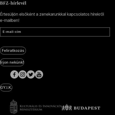
BFZ-hírlevél
Értesüljön elsőként a zenekarunkkal kapcsolatos hírekről
e-mailben!
E-mail-cím
Feliratkozás
Social
Írjon nekünk!
Media
oldalak
GY.I.K.