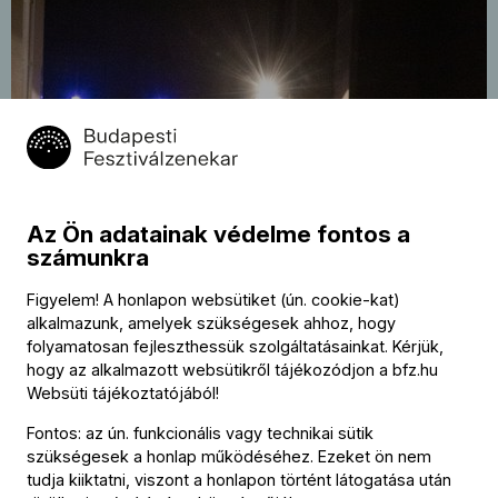
Turné: Kamarakoncert
2025.
Az Ön adatainak védelme fontos a
május
Vermeulen, Spence, Fischer
22
számunkra
Concertgebouw, Brugge
20:00
Figyelem! A honlapon websütiket (ún. cookie-kat)
alkalmazunk, amelyek szükségesek ahhoz, hogy
folyamatosan fejleszthessük szolgáltatásainkat. Kérjük,
hogy az alkalmazott websütikről tájékozódjon a
bfz.hu
Websüti tájékoztatójából
!
Fontos: az ún. funkcionális vagy technikai sütik
szükségesek a honlap működéséhez. Ezeket ön nem
tudja kiiktatni, viszont a honlapon történt látogatása után