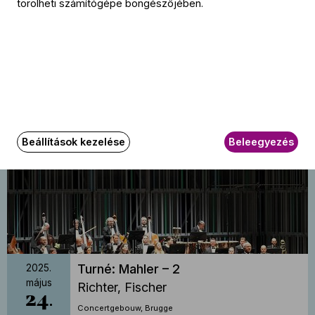
törölheti számítógépe böngészőjében.
Turné: Mahler – 1
2025.
május
Lyons, Richter, Fischer
23
Concertgebouw, Brugge
20:00
Beállítások kezelése
Beleegyezés
Turné: Mahler – 2
2025.
május
Richter, Fischer
24
Concertgebouw, Brugge