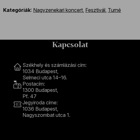
Kategóriák
:
Nagyzenekari koncert
,
Fesztivál
,
Turné
Kapcsolat
Kapcsolat
Székhely és számlázási cím:
1034 Budapest,
Selmeci utca 14–16.
Postacím:
1300 Budapest,
Pf. 47
Jegyiroda címe:
1036 Budapest,
Nagyszombat utca 1.
+36 1 489 4330