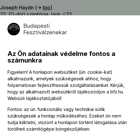
Joseph Haydn (→
bio
)
72. (D-dúr) szimfónia, Hob. I:72
Wolfgang Amadeus Mozart (→
bio
)
2. (Esz-dúr) kürtverseny, K. 417
szünet
Az Ön adatainak védelme fontos a
Joseph Haydn (→
bio
)
számunkra
1. (D-dúr) kürtverseny, Hob. VIId:3
Figyelem! A honlapon websütiket (ún. cookie-kat)
Wolfgang Amadeus Mozart (→
bio
)
alkalmazunk, amelyek szükségesek ahhoz, hogy
2. (D-dúr) divertimento, K. 131
folyamatosan fejleszthessük szolgáltatásainkat. Kérjük,
hogy az alkalmazott websütikről tájékozódjon a
bfz.hu
Websüti tájékoztatójából
!
Fontos: az ún. funkcionális vagy technikai sütik
Közreműködők
szükségesek a honlap működéséhez. Ezeket ön nem
tudja kiiktatni, viszont a honlapon történt látogatása után
Vezényel
törölheti számítógépe böngészőjében.
Gérard Korsten