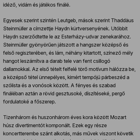
idéző, vidám és játékos finálé.
Egyesek szerint szintén Leutgeb, mások szerint Thaddäus
Steinmüller a címzettje Haydn kürtversenyének. Utóbbit
Haydn szerződtette le az Esterházy-udvar zenekarához.
Steinmüller gyönyörűen játszott a hangszer középső és
felső regiszterében, és lám, néhány kitartott, színező mély
hangot leszámítva a darab tele van fent csillogó
dallamokkal. Az első tételt felfelé törő motívum hálózza be,
a középső tétel ünnepélyes, kimért tempójú párbeszéd a
szólista és a vonósok között. A fényes és szabad
fináléban aztán a rövid gesztusoké, díszítéseké, pergő
fordulatoké a főszerep.
Tizenhárom és huszonhárom éves kora között Mozart
húsz divertimentót komponált. Ezek egy része
koncertterembe szánt alkotás, más művek viszont követik