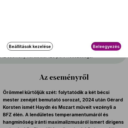
Szólista
Alessio Allegrini
(kürt)
További információ
Bérletek: Ormándy bérlet
Beállítások kezelése
Beleegyezés
Az esemény körülbelül 120 perc hosszúságú.
Az eseményről
Örömmel kürtöljük szét: folytatódik a két bécsi
mester zenéjét bemutató sorozat, 2024 után Gérard
Korsten ismét Haydn és Mozart műveit vezényli a
BFZ élén. A lendületes temperamentumáról és
hangminőség iránti maximalizmusáról ismert dirigens