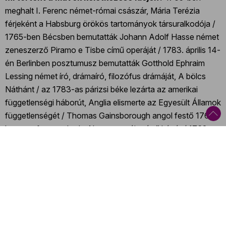
meghalt I. Ferenc német-római császár, Mária Terézia
férjeként a Habsburg örökös tartományok társuralkodója /
1765-ben Bécsben bemutatták Johann Adolf Hasse német
zeneszerző Piramo e Tisbe című operáját / 1783. április 14-
én Berlinben posztumusz bemutatták Gotthold Ephraim
Lessing német író, drámaíró, filozófus drámáját, A bölcs
Náthánt / az 1783-as párizsi béke lezárta az amerikai
függetlenségi háborút, Anglia elismerte az Egyesült Államok
függetlenségét / Thomas Gainsborough angol festő 1762-
ben megfestette Lady Alston portréja című képét / 1762.
október 5-én Bécsben bemutatták
Christoph Willibald Gluck
német zeneszerző Orfeusz és Euridiké című operáját /
1772-ben megjelent Johann Gottfried Herder német költő,
filozófus programadó értekezése a nyelv eredetéről /
Francisco de Goya spanyol festő 1772-ben megfestette
Az angyalok Isten nevét dicsőítik című freskóját a
zaragozai Pilari Szűzanya-székesegyházban