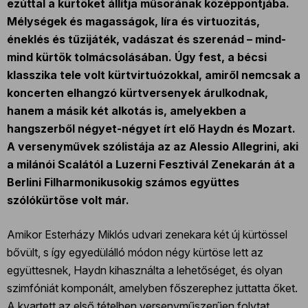
ezúttal a kürtöket állítja műsorának középpontjába.
Mélységek és magasságok, líra és virtuozitás,
éneklés és tűzijáték, vadászat és szerenád – mind-
mind kürtök tolmácsolásában. Úgy fest, a bécsi
klasszika tele volt kürtvirtuózokkal, amiről nemcsak a
koncerten elhangzó kürtversenyek árulkodnak,
hanem a másik két alkotás is, amelyekben a
hangszerből négyet-négyet írt elő Haydn és Mozart.
A versenyművek szólistája az az Alessio Allegrini, aki
a milánói Scalától a Luzerni Fesztivál Zenekarán át a
Berlini Filharmonikusokig számos együttes
szólókürtöse volt már.
Amikor Esterházy Miklós udvari zenekara két új kürtössel
bővült, s így egyedülálló módon négy kürtöse lett az
együttesnek, Haydn kihasználta a lehetőséget, és olyan
szimfóniát komponált, amelyben főszerephez juttatta őket.
A kvartett az első tételben versenyműszerűen folytat