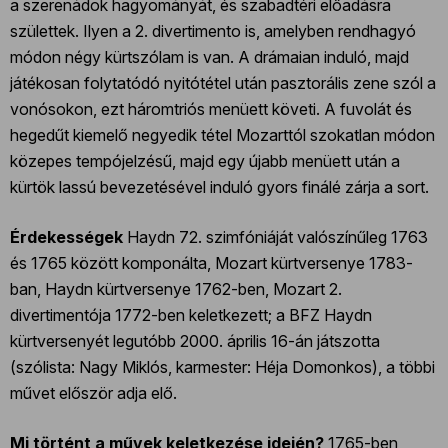
a szerenádok hagyományát, és szabadtéri előadásra
születtek. Ilyen a 2. divertimento is, amelyben rendhagyó
módon négy kürtszólam is van. A drámaian induló, majd
játékosan folytatódó nyitótétel után pasztorális zene szól a
vonósokon, ezt háromtriós menüett követi. A fuvolát és
hegedűt kiemelő negyedik tétel Mozarttól szokatlan módon
közepes tempójelzésű, majd egy újabb menüett után a
kürtök lassú bevezetésével induló gyors finálé zárja a sort.
Érdekességek
Haydn 72. szimfóniáját valószínűleg 1763
és 1765 között komponálta, Mozart kürtversenye 1783-
ban, Haydn kürtversenye 1762-ben, Mozart 2.
divertimentója 1772-ben keletkezett; a BFZ Haydn
kürtversenyét legutóbb 2000. április 16-án játszotta
(szólista: Nagy Miklós, karmester: Héja Domonkos), a többi
művet először adja elő.
Mi történt a művek keletkezése idején?
1765-ben