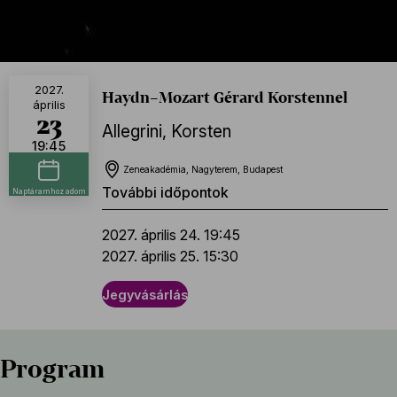
2027.
Haydn–Mozart Gérard Korstennel
április
23
Allegrini
,
Korsten
19:45
Zeneakadémia, Nagyterem, Budapest
További időpontok
Naptáramhoz adom
2027. április 24. 19:45
2027. április 25. 15:30
Jegyvásárlás
Program