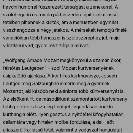
haydni humorral fűszerezett társalgást a zenekarral. A
szólóhegedű és fuvola párbeszédére építő intim lassú
tételben pihennek a kürtök, ám a menüettben egymást
visszhangozza a négy játékos. A mérsékelt tempójú finálé
variációiban több hangszer is szólószerephez jut, majd
váratlanul vad, gyors rész zárja a művet.
„Wolfgang Amadé Mozart megkönyörül a szamár, ökör,
félnótás Leutgeben” – szól Mozart kürtversenyének
csipkelődő ajánlása. A kor híres kürtművésze, Joseph
Leutgeb még Salzburgban ismerte meg a gyermek
Mozartot, aki később neki ajánlotta több kürtversenyét is.
Az elsőként írt, de másodikként számontartott kürtverseny
több ponton is tiszteleg Leutgeb legendásan éneklő
kürthangja előtt. Ilyen gesztus a nyitótétel kifogyhatatlan
dallamtára vagy hirtelen mollba fordulása, a dal-, sőt
áriaszerű lírai lassú tétel, valamint a vadászat hangulatát