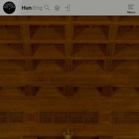
Hun
/
Eng