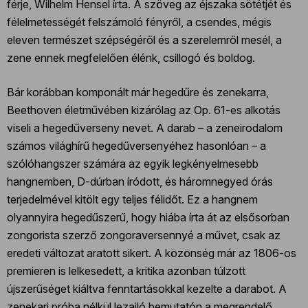
férje, Wilhelm Hensel írta. A szöveg az éjszaka sötétjét és
félelmetességét felszámoló fényről, a csendes, mégis
eleven természet szépségéről és a szerelemről mesél, a
zene ennek megfelelően élénk, csillogó és boldog.
Bár korábban komponált már hegedűre és zenekarra,
Beethoven életművében kizárólag az Op. 61-es alkotás
viseli a hegedűverseny nevet. A darab – a zeneirodalom
számos világhírű hegedűversenyéhez hasonlóan – a
szólóhangszer számára az egyik legkényelmesebb
hangnemben, D-dúrban íródott, és háromnegyed órás
terjedelmével kitölt egy teljes félidőt. Ez a hangnem
olyannyira hegedűszerű, hogy hiába írta át az elsősorban
zongorista szerző zongoraversennyé a művet, csak az
eredeti változat aratott sikert. A közönség már az 1806-os
premieren is lelkesedett, a kritika azonban túlzott
újszerűséget kiáltva fenntartásokkal kezelte a darabot. A
zenekari próba nélkül lezajló bemutatón a megrendelő,