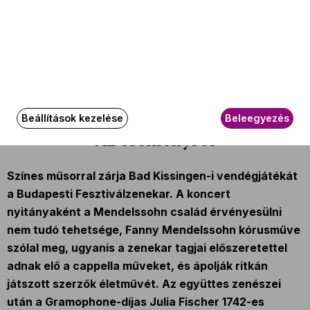
Julia Fischer
(hegedű)
További információ
Az esemény körülbelül 150 perc hosszúságú.
Beállítások kezelése
Beleegyezés
Az eseményről
Színes műsorral zárja Bad Kissingen-i vendégjátékát
a Budapesti Fesztiválzenekar. A koncert
nyitányaként a Mendelssohn család érvényesülni
nem tudó tehetsége, Fanny Mendelssohn kórusműve
szólal meg, ugyanis a zenekar tagjai előszeretettel
adnak elő a cappella műveket, és ápolják ritkán
játszott szerzők életművét. Az együttes zenészei
után a Gramophone-díjas Julia Fischer 1742-es