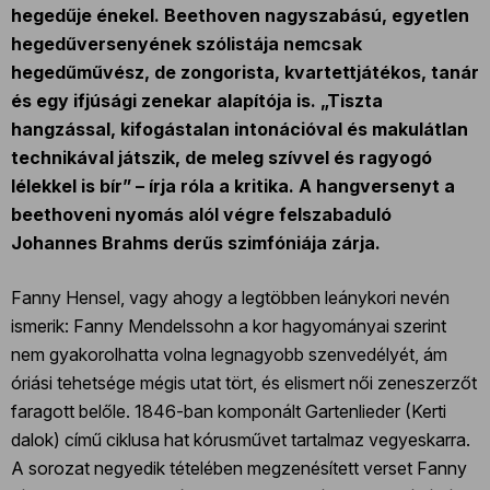
hegedűje énekel. Beethoven nagyszabású, egyetlen
hegedűversenyének szólistája nemcsak
hegedűművész, de zongorista, kvartettjátékos, tanár
és egy ifjúsági zenekar alapítója is. „Tiszta
hangzással, kifogástalan intonációval és makulátlan
technikával játszik, de meleg szívvel és ragyogó
lélekkel is bír” – írja róla a kritika. A hangversenyt a
beethoveni nyomás alól végre felszabaduló
Johannes Brahms derűs szimfóniája zárja.
Fanny Hensel, vagy ahogy a legtöbben leánykori nevén
ismerik: Fanny Mendelssohn a kor hagyományai szerint
nem gyakorolhatta volna legnagyobb szenvedélyét, ám
óriási tehetsége mégis utat tört, és elismert női zeneszerzőt
faragott belőle. 1846-ban komponált Gartenlieder (Kerti
dalok) című ciklusa hat kórusművet tartalmaz vegyeskarra.
A sorozat negyedik tételében megzenésített verset Fanny