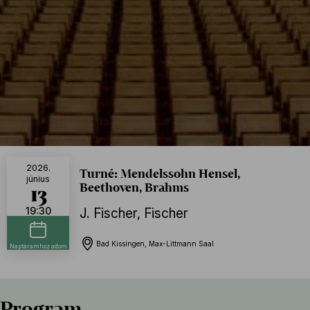
2026.
Turné: Mendelssohn Hensel,
június
Beethoven, Brahms
13
19:30
J. Fischer
,
Fischer
Bad Kissingen, Max-Littmann Saal
Naptáramhoz adom
Program