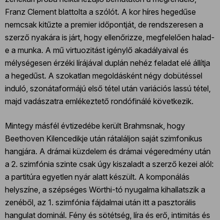
Franz Clement blattolta a szólót. A kor híres hegedűse
nemcsak kitűzte a premier időpontját, de rendszeresen a
szerző nyakára is járt, hogy ellenőrizze, megfelelően halad-
e a munka. A mű virtuozitást igénylő akadályaival és
mélységesen érzéki lírájával duplán nehéz feladat elé állítja
a hegedűst. A szokatlan megoldásként négy dobütéssel
induló, szonátaformájú első tétel után variációs lassú tétel,
majd vadászatra emlékeztető rondófinálé következik.
Mintegy másfél évtizedébe került Brahmsnak, hogy
Beethoven Kilencedikje után rátaláljon saját szimfonikus
hangjára. A drámai küzdelem és drámai végeredmény után
a 2. szimfónia szinte csak úgy kiszaladt a szerző kezei alól:
a partitúra egyetlen nyár alatt készült. A komponálás
helyszíne, a szépséges Wörthi-tó nyugalma kihallatszik a
zenéből, az 1. szimfónia fájdalmai után itt a pasztorális
hangulat dominál. Fény és sötétség, líra és erő, intimitás és