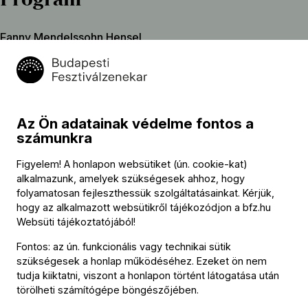
Fanny Mendelssohn Hensel
Gartenlieder – Morgengruß, Op. 3, No. 4
Ludwig van Beethoven (→
bio
)
D-dúr hegedűverseny, Op. 61
szünet
Az Ön adatainak védelme fontos a
számunkra
Johannes Brahms (→
bio
)
2. (D-dúr) szimfónia, Op. 73
Figyelem! A honlapon websütiket (ún. cookie-kat)
alkalmazunk, amelyek szükségesek ahhoz, hogy
folyamatosan fejleszthessük szolgáltatásainkat. Kérjük,
hogy az alkalmazott websütikről tájékozódjon a
bfz.hu
Közreműködők
Websüti tájékoztatójából
!
Fontos: az ún. funkcionális vagy technikai sütik
Vezényel
szükségesek a honlap működéséhez. Ezeket ön nem
tudja kiiktatni, viszont a honlapon történt látogatása után
Fischer Iván
törölheti számítógépe böngészőjében.
Szólista