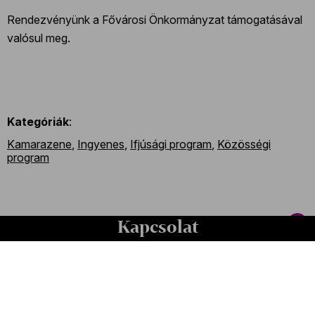
Rendezvényünk a Fővárosi Önkormányzat támogatásával
valósul meg.
Kategóriák
:
Kamarazene
,
Ingyenes
,
Ifjúsági program
,
Közösségi
program
Kapcsolat
Kapcsolat
Székhely és számlázási cím:
1034 Budapest,
Selmeci utca 14–16.
Postacím: