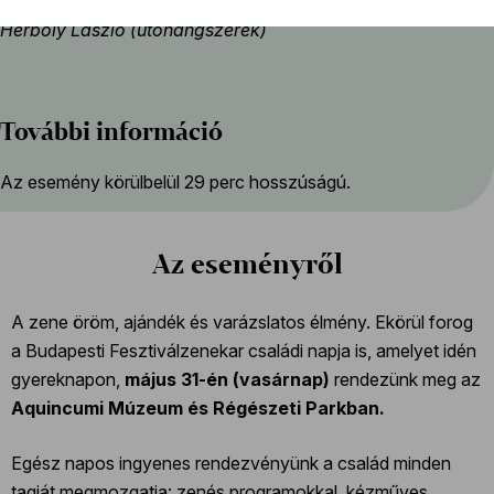
Bazsinka Mihály (szaxofon), Bazsinka József (tuba),
Herboly László (ütőhangszerek)
További információ
Az esemény körülbelül 29 perc hosszúságú.
Az eseményről
A zene öröm, ajándék és varázslatos élmény. Ekörül forog
a Budapesti Fesztiválzenekar családi napja is, amelyet idén
gyereknapon,
május 31-én (vasárnap)
rendezünk meg az
Aquincumi Múzeum és Régészeti Parkban.
Egész napos ingyenes rendezvényünk a család minden
tagját megmozgatja: zenés programokkal, kézműves