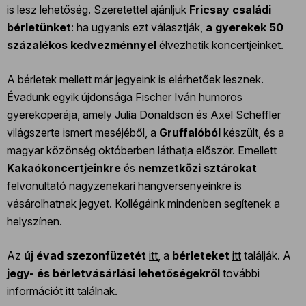
is lesz lehetőség. Szeretettel ajánljuk
Fricsay családi
bérletünket
: ha ugyanis ezt választják,
a gyerekek 50
százalékos kedvezménnyel
élvezhetik koncertjeinket.
A bérletek mellett már jegyeink is elérhetőek lesznek.
Évadunk egyik újdonsága Fischer Iván humoros
gyerekoperája, amely Julia Donaldson és Axel Scheffler
világszerte ismert meséjéből, a
Gruffalóból
készült, és a
magyar közönség októberben láthatja először. Emellett
Kakaókoncertjeinkre
és
nemzetközi sztárokat
felvonultató nagyzenekari hangversenyeinkre is
vásárolhatnak jegyet. Kollégáink mindenben segítenek a
helyszínen.
Az
új évad szezonfüzetét
itt
, a
bérleteket
itt
találják. A
jegy- és bérletvásárlási lehetőségekről
további
információt
itt
találnak.