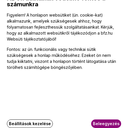
számunkra
Babák tánca – Waltz, Scherzo
Kostyál Péter (hegedű), Gulyás Emese (hegedű), Fekete
Figyelem! A honlapon websütiket (ún. cookie-kat)
Zoltán (brácsa), Martos Attila (nagybőgő)
alkalmazunk, amelyek szükségesek ahhoz, hogy
folyamatosan fejleszthessük szolgáltatásainkat. Kérjük,
Camille Saint-Saëns (→
bio
)
hogy az alkalmazott websütikről tájékozódjon a
bfz.hu
Romance, Op. 36
Websüti tájékoztatójából
!
Szabó András (kürt), Polónyi Ágnes (hárfa)
Fontos: az ún. funkcionális vagy technikai sütik
My Bonnie Flies Over the Ocean
(Aleksey Igudesman
szükségesek a honlap működéséhez. Ezeket ön nem
átirata)
tudja kiiktatni, viszont a honlapon történt látogatása után
Oláh Gyöngyvér (hegedű), Gulyás Emese (hegedű), Sipos
törölheti számítógépe böngészőjében.
Csaba (ének), Herboly László (ének)
Georges Bizet
Carmen-szvit – Aragonaise, Habanera, Toreador (Jean-
Francois Taillard átirata)
Jóföldi Anett (fuvola), Berta Beáta (oboa), Csalló Roland
(klarinét), Tallián Dániel (fagott), Bereczky Dávid (kürt)
Duke Ellington
Caravan (Bazsinka Mihály átirata)
Beállítások kezelése
Beleegyezés