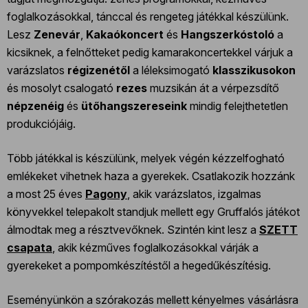
foglalkozásokkal, tánccal és rengeteg játékkal készülünk.
Lesz
Zenevár
,
Kakaókoncert
és
Hangszerkóstoló
a
kicsiknek, a felnőtteket pedig kamarakoncertekkel várjuk a
varázslatos
régizenétől
a léleksimogató
klasszikusokon
és mosolyt csalogató
rezes
muzsikán át a vérpezsdítő
népzenéig
és
ütőhangszereseink
mindig felejthetetlen
produkciójáig.
Több játékkal is készülünk, melyek végén kézzelfogható
emlékeket vihetnek haza a gyerekek. Csatlakozik hozzánk
a most 25 éves
Pagony
, akik varázslatos, izgalmas
könyvekkel telepakolt standjuk mellett egy Gruffalós játékot
álmodtak meg a résztvevőknek. Szintén kint lesz a
SZETT
csapata
, akik kézműves foglalkozásokkal várják a
gyerekeket a pompomkészítéstől a hegedűkészítésig.
Eseményünkön a szórakozás mellett kényelmes vásárlásra