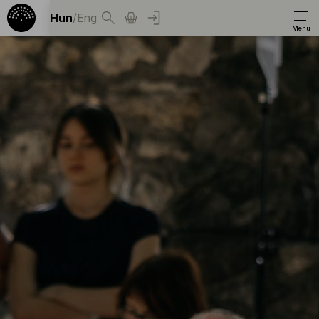
Hun
/
Eng