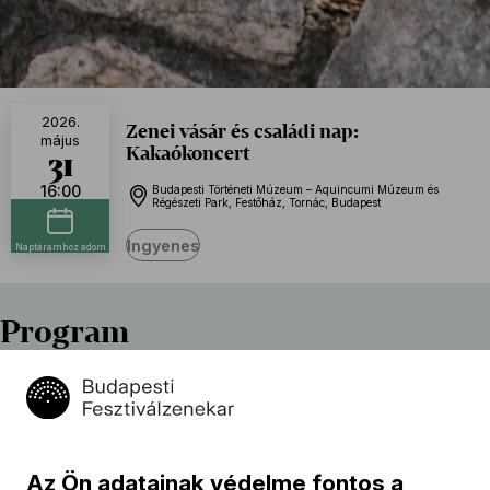
2026.
Zenei vásár és családi nap:
május
Kakaókoncert
31
16:00
Budapesti Történeti Múzeum – Aquincumi Múzeum és
Régészeti Park, Festőház, Tornác, Budapest
Ingyenes
Naptáramhoz adom
Program
Jules Massenet
Thaïs – Méditation
Szlàvik Zsuzsanna (hegedű), Polónyi Ágnes (hárfa)
Az Ön adatainak védelme fontos a
Dmitrij Sosztakovics (→
bio
)