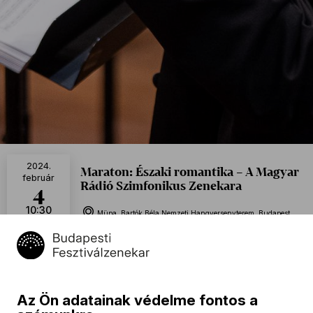
2024.
Maraton: Északi romantika – A Magyar
február
Rádió Szimfonikus Zenekara
4
10:30
Müpa, Bartók Béla Nemzeti Hangversenyterem, Budapest
Naptáramhoz adom
Program
Az Ön adatainak védelme fontos a