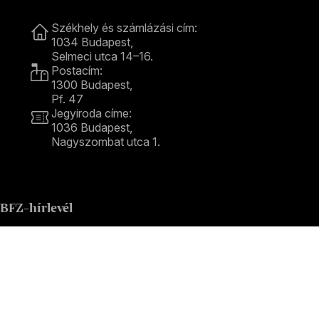
Kapcsolat
Székhely és számlázási cím:
1034 Budapest,
Selmeci utca 14–16.
Postacím:
1300 Budapest,
Pf. 47
Jegyiroda címe:
1036 Budapest,
Nagyszombat utca 1.
+36 1 489 4330
BFZ-hírlevél
Értesüljön elsőként a zenekarunkkal kapcsolatos hírekről
e-mailben!
E-mail-cím