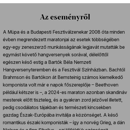
Az eseményről
A Müpa és a Budapesti Fesztiválzenekar 2008 óta minden
évben megrendezett maratonjai az esetek többségében
egy-egy zeneszerző munkásságának legjavát mutatták be
egymást követő hangversenyek sorával, délelőttől
egészen késő estig a Bartók Béla Nemzeti
Hangversenyteremben és a Fesztivál Színházban. Bachtól
Brahmson és Bartókon át Bernsteinig számos kiemelkedő
komponista volt már e napok főszereplője – Beethoven
például kétszer is –, a 2024-es maraton azonban skandináv
mesterek előtt tiszteleg, és a gyakran zord jelzővel illetett,
pedig csodálatos tájakban és természeti kincsekben
gazdag Észak-Európába invitálja a közönséget. A késő
romantikus északi komponisták – így a norvég Grieg, a dán