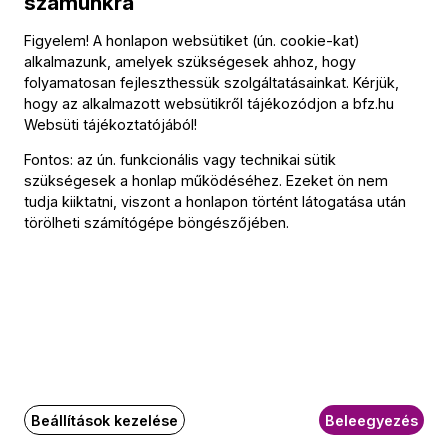
számunkra
Jean Sibelius (→
bio
)
:
Finlandia, Op. 26
Figyelem! A honlapon websütiket (ún. cookie-kat)
alkalmazunk, amelyek szükségesek ahhoz, hogy
Edvard Grieg (→
bio
)
:
folyamatosan fejleszthessük szolgáltatásainkat. Kérjük,
a-moll zongoraverseny, Op. 16
hogy az alkalmazott websütikről tájékozódjon a
bfz.hu
Websüti tájékoztatójából
!
Fontos: az ún. funkcionális vagy technikai sütik
Közreműködők
szükségesek a honlap működéséhez. Ezeket ön nem
tudja kiiktatni, viszont a honlapon történt látogatása után
törölheti számítógépe böngészőjében.
Vezényel
Kovács János
Szólista
Balog József
További információ
Beállítások kezelése
Beleegyezés
Az esemény körülbelül 45 perc hosszúságú.