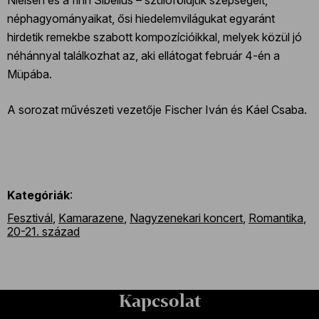
Nielsen és a finn Sibelius – szülőföldjük szépségeit,
néphagyományaikat, ősi hiedelemvilágukat egyaránt
hirdetik remekbe szabott kompozícióikkal, melyek közül jó
néhánnyal találkozhat az, aki ellátogat február 4-én a
Müpába.
A sorozat művészeti vezetője Fischer Iván és Káel Csaba.
Kategóriák
:
Fesztivál
,
Kamarazene
,
Nagyzenekari koncert
,
Romantika
,
20-21. század
Kapcsolat