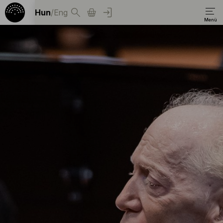
Hun
/
Eng