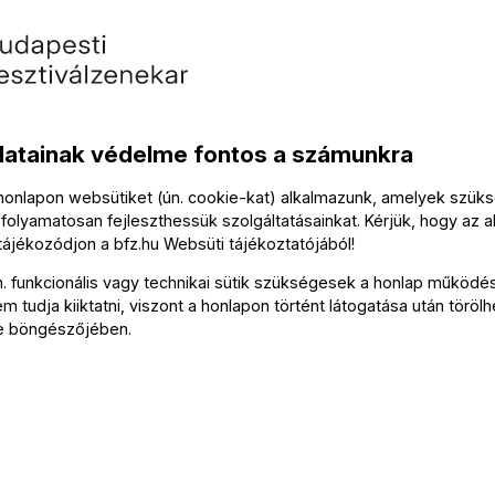
datainak védelme fontos a számunkra
 honlapon websütiket (ún. cookie-kat) alkalmazunk, amelyek szü
folyamatosan fejleszthessük szolgáltatásainkat. Kérjük, hogy az a
 tájékozódjon a
bfz.hu
Websüti tájékoztatójából
!
Kapcsolat
n. funkcionális vagy technikai sütik szükségesek a honlap működé
 tudja kiiktatni, viszont a honlapon történt látogatása után törölh
e böngészőjében.
Soci
Írjon
Medi
FZ-hírlevél
olda