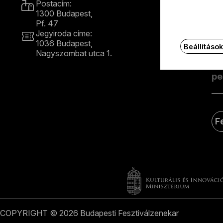
Postacím:
1300 Budapest,
Ért
Pf. 47
e-m
Jegyiroda címe:
1036 Budapest,
Beállításo
Nagyszombat utca 1.
E
+36 1 489 4330
F
COPYRIGHT © 2026 Budapesti Fesztiválzenekar