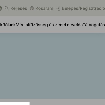
Keresés
Kosaram
Belépés/Regisztráció
ek
Rólunk
Média
Közösség és zenei nevelés
Támogatás