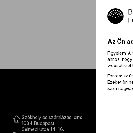
Az Ön a
Figyelem! A
ahhoz, hogy 
websütikről
Fontos: az ú
Ezeket ön nem
számítógép
Kapcsolat
Székhely és számlázási cím:
B
1034 Budapest,
Selmeci utca 14–16.