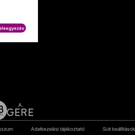
K.
eleegyezés
sszum
Adatkezelési tájékoztató
Süti beállítások