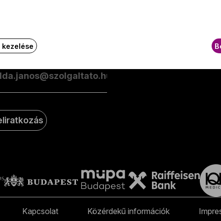
esüljön elsőként a zenekarunkkal kapcsolatos hírekről
GY.I.
ailben!
k kezelése
B
-mail-cím
eliratkozás
Kapcsolat
Közérdekű információk
Impre