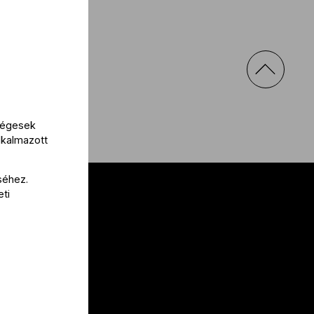
kségesek
lkalmazott
séhez.
eti
al
 nekünk!
a
lak