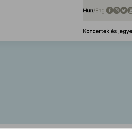
Hun
/
Eng
Koncertek és jegy