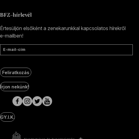
BFZ-hírlevél
Értesüljön elsőként a zenekarunkkal kapcsolatos hírekről
e-mailben!
E-mail-cím
Feliratkozás
Social
Írjon nekünk!
Media
oldalak
GY.I.K.