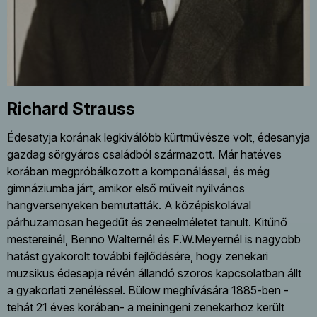
Richard Strauss
Édesatyja korának legkiválóbb kürtművésze volt, édesanyja
gazdag sörgyáros családból származott. Már hatéves
korában megpróbálkozott a komponálással, és még
gimnáziumba járt, amikor első műveit nyilvános
hangversenyeken bemutatták. A középiskolával
párhuzamosan hegedűt és zeneelméletet tanult. Kitűnő
mestereinél, Benno Walternél és F.W.Meyernél is nagyobb
hatást gyakorolt további fejlődésére, hogy zenekari
muzsikus édesapja révén állandó szoros kapcsolatban állt
a gyakorlati zenéléssel. Bülow meghívására 1885-ben -
tehát 21 éves korában- a meiningeni zenekarhoz került