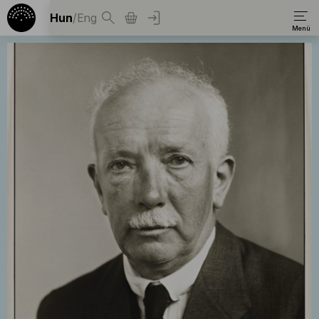
Hun
/
Eng