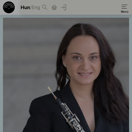
Hun
/
Eng