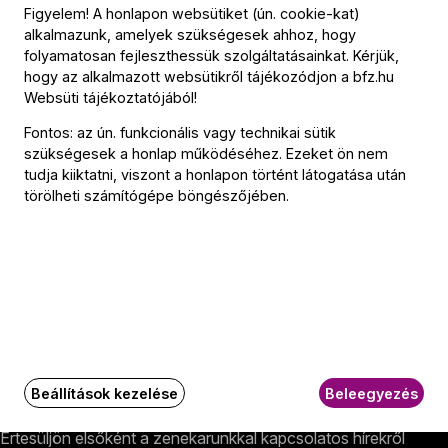
Figyelem! A honlapon websütiket (ún. cookie-kat)
alkalmazunk, amelyek szükségesek ahhoz, hogy
folyamatosan fejleszthessük szolgáltatásainkat. Kérjük,
Kapcsolat
hogy az alkalmazott websütikről tájékozódjon a
bfz.hu
Websüti tájékoztatójából
!
Kapcsolat
Fontos: az ún. funkcionális vagy technikai sütik
Székhely és számlázási cím:
szükségesek a honlap működéséhez. Ezeket ön nem
1034 Budapest,
tudja kiiktatni, viszont a honlapon történt látogatása után
Selmeci utca 14–16.
törölheti számítógépe böngészőjében.
Postacím:
1300 Budapest,
Pf. 47
Jegyiroda címe:
1036 Budapest,
Nagyszombat utca 1.
+36 1 489 4330
BFZ-hírlevél
Beállítások kezelése
Beleegyezés
Értesüljön elsőként a zenekarunkkal kapcsolatos hírekről