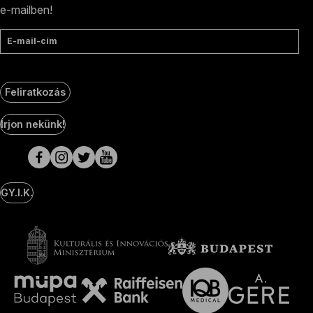
e-mailben!
E-mail-cím
Feliratkozás
Social
Írjon nekünk!
Media
oldalak
GY.I.K.