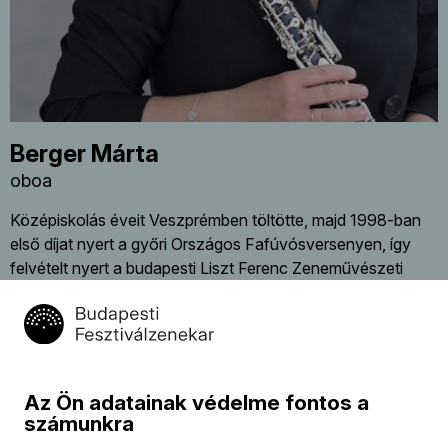
Berger Márta
oboa
Középiskolás éveit Veszprémben töltötte, majd 1998-ban
első díjat nyert a győri Országos Fafúvósversenyen, így
felvételt nyert a budapesti Liszt Ferenc Zeneművészeti
Egyetemre. 2003-ban a stuttgarti Zeneművészeti Főiskola
hallgatójaként a Stuttgarti Rádió Szimfonikus Zenekarának
ösztöndíjasa volt. 2004-ben két évet töltött Berlinben a
Berlini Filharmonikus Zenekar Karajan-Akadémiájának
tagjaként. 2003 óta vesz részt a Budapesti
Az Ön adatainak védelme fontos a
Fesztiválzenekar munkájában.
számunkra