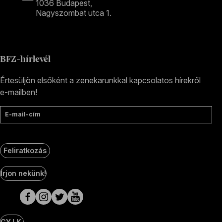
1036 Budapest,
Nagyszombat utca 1.
+36 1 489 4330
BFZ-hírlevél
Értesüljön elsőként a zenekarunkkal kapcsolatos hírekről
e-mailben!
E-mail-cím
Feliratkozás
Social
Írjon nekünk!
Media
oldalak
GY.I.K.