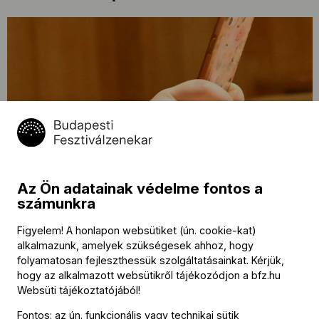
Hír
Marketingmenedzsert keresünk
Az Ön adatainak védelme fontos a
számunkra
Figyelem! A honlapon websütiket (ún. cookie-kat)
alkalmazunk, amelyek szükségesek ahhoz, hogy
folyamatosan fejleszthessük szolgáltatásainkat. Kérjük,
hogy az alkalmazott websütikről tájékozódjon a
bfz.hu
Websüti tájékoztatójából
!
Fontos: az ún. funkcionális vagy technikai sütik