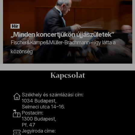
Hír
„Minden koncertjükön újjászületek”
Fischer&Kampe&Müller-Brachmann – így látta a
közönség
Kapcsolat
Kapcsolat
Székhely és számlázási cím:
1034 Budapest,
Selmeci utca 14–16.
Postacím:
1300 Budapest,
Pf. 47
Jegyiroda címe: