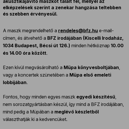
akusztikajavító maszkot talált fel, mellyel az
elképzelések szerint a zenekar hangzása teltebben
és szebben érvényesül.
A maszk megrendelhető a
rendeles@bfz.hu
e-mail-
címen, és átvehető a
BFZ irodájában (Kiscelli Irodaház,
1034 Budapest, Bécsi út 126.)
minden hétköznap
10.00
és 14.00 óra között
.
Ezen kívül megvásárolható a
Müpa könyvesboltjában
,
vagy a koncertek szünetében a
Müpa első emeleti
lobbijában
.
Fontos, hogy minden egyes maszk
egyedi készítésű
,
nem sorozatgyártásban készül, így mind a BFZ irodájában,
mind pedig a Müpában a
meglévő készletből
választhatják ki a kedvencüket.