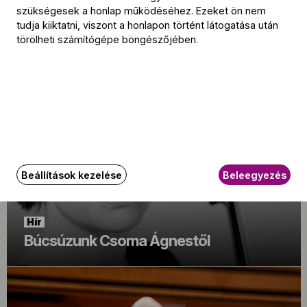
szükségesek a honlap működéséhez. Ezeket ön nem
Hír
tudja kiiktatni, viszont a honlapon történt látogatása után
„Olyan érzés volt, mintha most
törölheti számítógépe böngészőjében.
hallanék először zenét”
Beállítások kezelése
Beleegyezés
Hír
Búcsúzunk Csoma Ágnestől