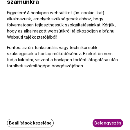
számunkra
BFZ-hírlevél
Figyelem! A honlapon websütiket (ún. cookie-kat)
Értesüljön elsőként a zenekarunkkal kapcsolatos hírekről
alkalmazunk, amelyek szükségesek ahhoz, hogy
e-mailben!
folyamatosan fejleszthessük szolgáltatásainkat. Kérjük,
hogy az alkalmazott websütikről tájékozódjon a
bfz.hu
E-mail-cím
Websüti tájékoztatójából
!
Fontos: az ún. funkcionális vagy technikai sütik
szükségesek a honlap működéséhez. Ezeket ön nem
Feliratkozás
tudja kiiktatni, viszont a honlapon történt látogatása után
törölheti számítógépe böngészőjében.
Social
Írjon nekünk!
Media
oldalak
GY.I.K.
Beállítások kezelése
Beleegyezés