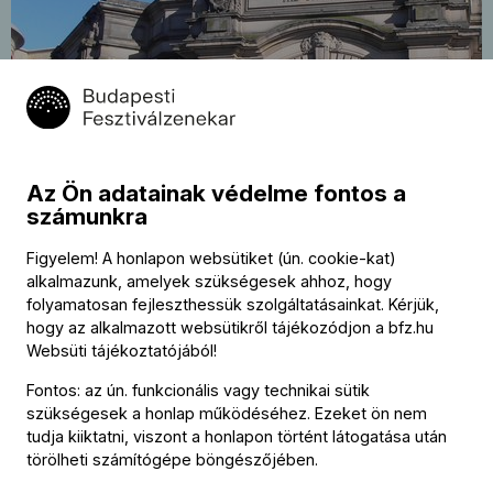
Turné: J. S. Bach, Fischer, Bartók
2025.
augusztus
Braunstein, Fischer
8
Az Ön adatainak védelme fontos a
Usher Hall, Edinburgh
számunkra
19:30
Figyelem! A honlapon websütiket (ún. cookie-kat)
alkalmazunk, amelyek szükségesek ahhoz, hogy
folyamatosan fejleszthessük szolgáltatásainkat. Kérjük,
hogy az alkalmazott websütikről tájékozódjon a
bfz.hu
Websüti tájékoztatójából
!
Fontos: az ún. funkcionális vagy technikai sütik
Kategóriák
:
szükségesek a honlap működéséhez. Ezeket ön nem
tudja kiiktatni, viszont a honlapon történt látogatása után
Nagyzenekari koncert
,
Fesztivál
,
Turné
,
Barokk
,
20-21.
törölheti számítógépe böngészőjében.
század