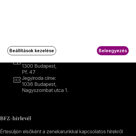
Kapcsolat
Kapcsolat
Székhely és számlázási cím:
1034 Budapest,
Beállítások kezelése
Beleegyezés
Selmeci utca 14–16.
Postacím:
1300 Budapest,
Pf. 47
Jegyiroda címe:
1036 Budapest,
Nagyszombat utca 1.
+36 1 489 4330
BFZ-hírlevél
Értesüljön elsőként a zenekarunkkal kapcsolatos hírekről