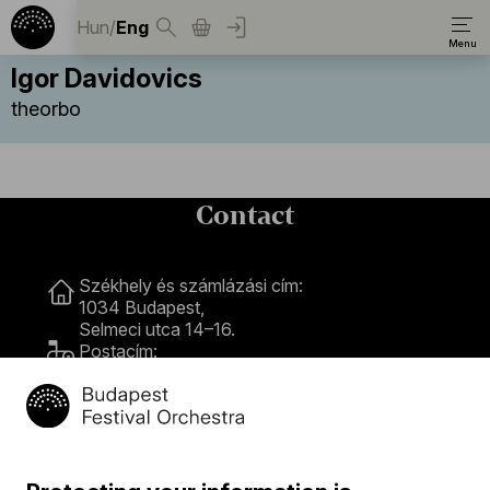
Hun
/
Eng
Igor Davidovics
theorbo
Contact
Contact
Székhely és számlázási cím:
1034 Budapest,
Selmeci utca 14–16.
Postacím:
1300 Budapest,
Pf. 47
Jegyiroda címe:
1036 Budapest,
Nagyszombat utca 1.
+36 1 489 4330