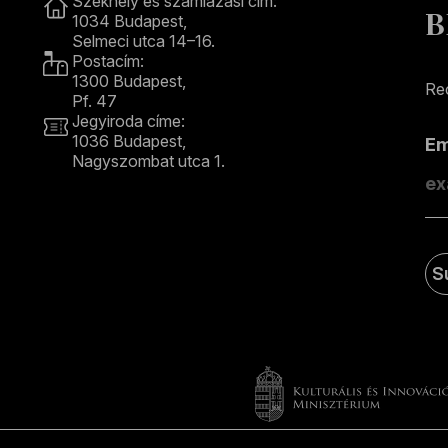
Székhely és számlázási cím:
B
1034 Budapest,
Selmeci utca 14–16.
Postacím:
1300 Budapest,
Rec
Pf. 47
Jegyiroda címe:
1036 Budapest,
E
Nagyszombat utca 1.
+36 1 489 4330
S