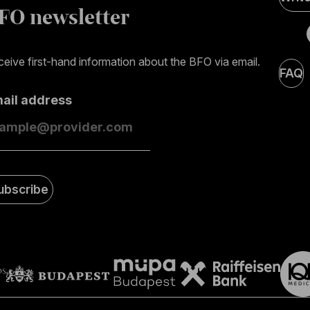
Medi
FO newsletter
page
eive first-hand information about the BFO via email.
FAQ
mail address
ubscribe