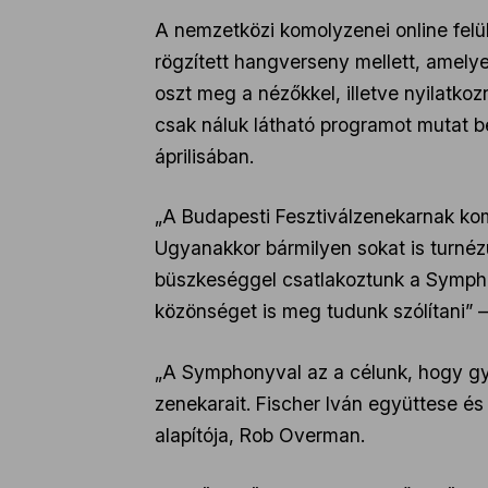
A nemzetközi komolyzenei online fel
rögzített hangverseny mellett, amely
oszt meg a nézőkkel, illetve nyilatko
csak náluk látható programot mutat b
áprilisában.
„A Budapesti Fesztiválzenekarnak kom
Ugyanakkor bármilyen sokat is turnéz
büszkeséggel csatlakoztunk a Sympho
közönséget is meg tudunk szólítani” 
„A Symphonyval az a célunk, hogy gy
zenekarait. Fischer Iván együttese é
alapítója, Rob Overman.