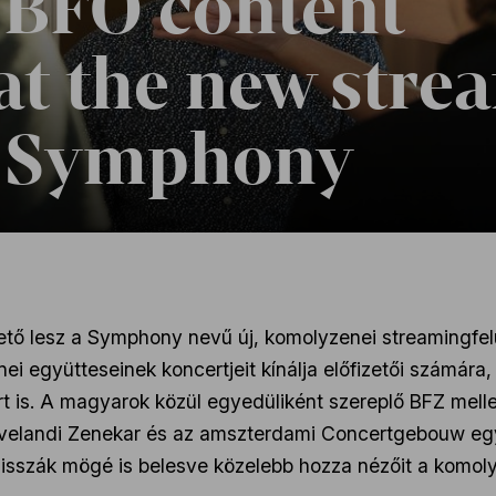
 BFO content
 at the new stre
, Symphony
ető lesz a Symphony nevű új, komolyzenei streamingfelü
ei együtteseinek koncertjeit kínálja előfizetői számár
is. A magyarok közül egyedüliként szereplő BFZ melle
velandi Zenekar és az amszterdami Concertgebouw együ
ulisszák mögé is belesve közelebb hozza nézőit a komol