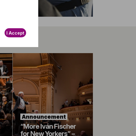
I Accept
Announcement
“More Iván Fischer
for New Yorkers” –