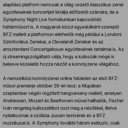
alapítású platform nemcsak a világ vezető klasszikus zenei
együtteseinek koncertjeit kínálja előfizetői számára, de a
Symphony Night Live formátumban kapcsolódó
háttérműsort is. A magyarok közül egyedüliként szereplő
BFZ mellett a platformon elérhetők még például a Londoni
Szimfonikus Zenekar, a Clevelandi Zenekar és az
amszterdami Concertgebouw együttesének tartalmai is. Az
új streamingszolgáltató célja, hogy a kulisszák mögé is
belesve közelebb hozza nézőit a komolyzene világához.
A nemzetközi komolyzenei online felületen az első BFZ-
műsor premierje október 29-én lesz: a Müpában
szeptember végén rögzített hangverseny mellett, amelyen
Andriessen, Mozart és Beethoven művei hallhatók, Fischer
Iván rengeteg kulisszatitkot oszt meg a nézőkkel, illetve
nyilatkoznak a szólista Jussen testvérek és a BFZ
muzsikusai is. A Symphony további három exkluzív, csak