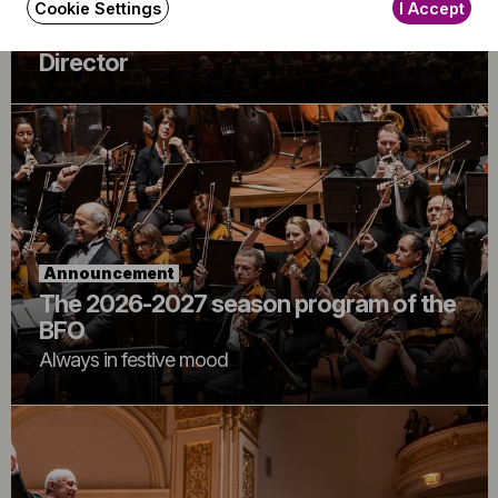
Budapest Festival Orchestra
Cookie Settings
I Accept
Announces Alisa Meves as Artistic
Director
Announcement
The 2026-2027 season program of the
BFO
Always in festive mood