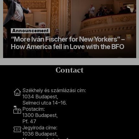
Announcement
“More Iván Fischer for New Yorkers” –
How America fell in Love with the BFO
Contact
Contact
Székhely és számlázási cím:
1034 Budapest,
Selmeci utca 14–16.
Postacím:
1300 Budapest,
Pf. 47
Jegyiroda címe:
1036 Budapest,