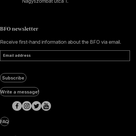
Nagyszombat utca 1.
+36 1 489 4330
BFO newsletter
Receive first-hand information about the BFO via email.
Email address
Subscribe
Social
Write a message!
Media
pages
FAQ