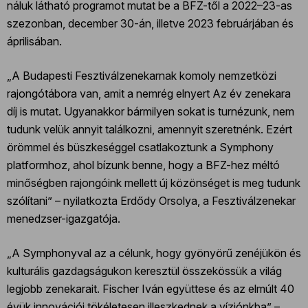
náluk látható programot mutat be a BFZ-től a 2022–23-as
szezonban, december 30-án, illetve 2023 februárjában és
áprilisában.
„A Budapesti Fesztiválzenekarnak komoly nemzetközi
rajongótábora van, amit a nemrég elnyert Az év zenekara
díj is mutat. Ugyanakkor bármilyen sokat is turnézunk, nem
tudunk velük annyit találkozni, amennyit szeretnénk. Ezért
örömmel és büszkeséggel csatlakoztunk a Symphony
platformhoz, ahol bízunk benne, hogy a BFZ-hez méltó
minőségben rajongóink mellett új közönséget is meg tudunk
szólítani” – nyilatkozta Erdődy Orsolya, a Fesztiválzenekar
menedzser-igazgatója.
„A Symphonyval az a célunk, hogy gyönyörű zenéjükön és
kulturális gazdagságukon keresztül összekössük a világ
legjobb zenekarait. Fischer Iván együttese és az elmúlt 40
évük innovációi tökéletesen illeszkednek a víziónkba” –