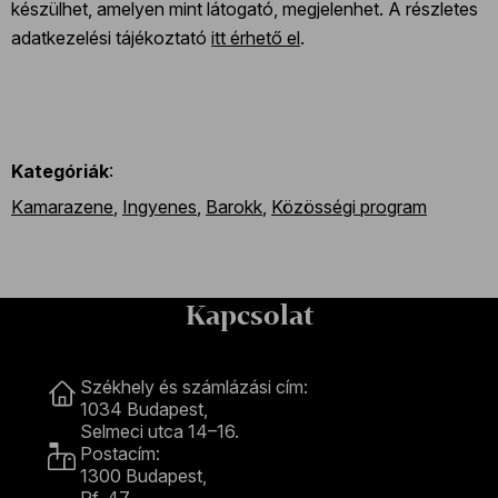
készülhet, amelyen mint látogató, megjelenhet. A részletes
adatkezelési tájékoztató
itt érhető el
.
Kategóriák
:
Kamarazene
,
Ingyenes
,
Barokk
,
Közösségi program
Kapcsolat
Kapcsolat
Székhely és számlázási cím:
1034 Budapest,
Selmeci utca 14–16.
Postacím:
1300 Budapest,