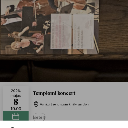
2026.
Templomi koncert
május
8
Pomázi Szent István király templom
19:00
Betelt
Naptáramhoz adom