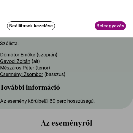
A Budapesti Fesztiválzenekar barokk együttese
Vezető
Beállítások kezelése
Beleegyezés
Lesták Bedő Eszter
Szólista
Dömötör Emőke
(szoprán)
Gavodi Zoltán
(alt)
Mészáros Péter
(tenor)
Cserményi Zsombor
(basszus)
További információ
Az esemény körülbelül 89 perc hosszúságú.
Az eseményről