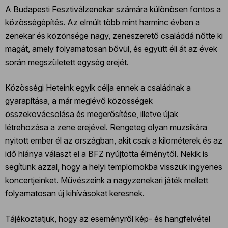
A Budapesti Fesztiválzenekar számára különösen fontos a
közösségépítés. Az elmúlt több mint harminc évben a
zenekar és közönsége nagy, zeneszerető családdá nőtte ki
magát, amely folyamatosan bővül, és együtt éli át az évek
során megszületett egység erejét.
Közösségi Heteink egyik célja ennek a családnak a
gyarapítása, a már meglévő közösségek
összekovácsolása és megerősítése, illetve újak
létrehozása a zene erejével. Rengeteg olyan muzsikára
nyitott ember él az országban, akit csak a kilométerek és az
idő hiánya választ el a BFZ nyújtotta élménytől. Nekik is
segítünk azzal, hogy a helyi templomokba visszük ingyenes
koncertjeinket. Művészeink a nagyzenekari játék mellett
folyamatosan új kihívásokat keresnek.
Tájékoztatjuk, hogy az eseményről kép- és hangfelvétel