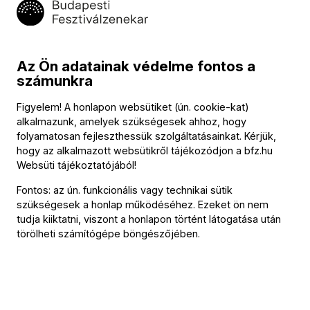
Program
Az Ön adatainak védelme fontos a
Johann Hermann Schein
számunkra
Vater unser im Himmelreich
Figyelem! A honlapon websütiket (ún. cookie-kat)
Giovanni Paolo Cima
alkalmazunk, amelyek szükségesek ahhoz, hogy
Sonata à 2
folyamatosan fejleszthessük szolgáltatásainkat. Kérjük,
hogy az alkalmazott websütikről tájékozódjon a
bfz.hu
Claudio Monteverdi (→
bio
)
Websüti tájékoztatójából
!
Confitebor tibi, Domine, SV 266
Fontos: az ún. funkcionális vagy technikai sütik
Johann Sebastian Bach (→
bio
)
szükségesek a honlap működéséhez. Ezeket ön nem
Was frag ich nach der Welt, BWV 94
tudja kiiktatni, viszont a honlapon történt látogatása után
törölheti számítógépe böngészőjében.
Közreműködők
Közreműködik