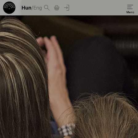
Hun
/
Eng