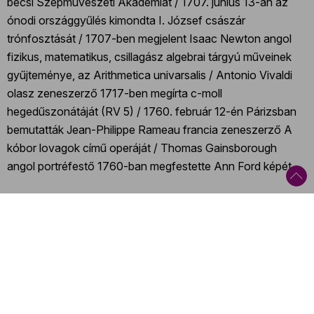
bécsi Szépművészeti Akadémiát / 1707. június 13-án az
ónodi országgyűlés kimondta I. József császár
trónfosztását / 1707-ben megjelent Isaac Newton angol
fizikus, matematikus, csillagász algebrai tárgyú műveinek
gyűjteménye, az Arithmetica univarsalis / Antonio Vivaldi
olasz zeneszerző 1717-ben megírta c-moll
hegedűszonátáját (RV 5) / 1760. február 12-én Párizsban
bemutatták Jean-Philippe Rameau francia zeneszerző A
kóbor lovagok című operáját / Thomas Gainsborough
angol portréfestő 1760-ban megfestette Ann Ford képét
Az Európai Hidak fesztivál a Budapesti Fesztiválzenekar és
a Müpa közös rendezvénye.
Kategóriák
:
Fesztivál
,
Barokk