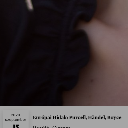
2020.
Európai Hidak: Purcell, Händel, Boyce
szeptember
15