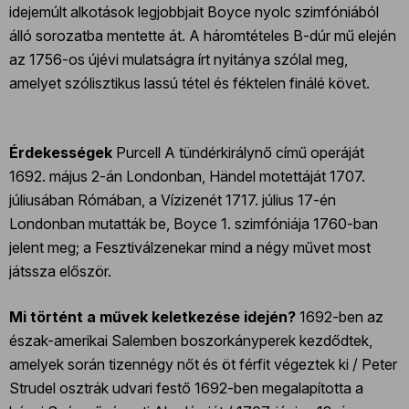
idejemúlt alkotások legjobbjait Boyce nyolc szimfóniából
álló sorozatba mentette át. A háromtételes B-dúr mű elején
az 1756-os újévi mulatságra írt nyitánya szólal meg,
amelyet szólisztikus lassú tétel és féktelen finálé követ.
Érdekességek
Purcell A tündérkirálynő című operáját
1692. május 2-án Londonban, Händel motettáját 1707.
júliusában Rómában, a Vízizenét 1717. július 17-én
Londonban mutatták be, Boyce 1. szimfóniája 1760-ban
jelent meg; a Fesztiválzenekar mind a négy művet most
játssza először.
Mi történt a művek keletkezése idején?
1692-ben az
észak-amerikai Salemben boszorkányperek kezdődtek,
amelyek során tizennégy nőt és öt férfit végeztek ki / Peter
Strudel osztrák udvari festő 1692-ben megalapította a