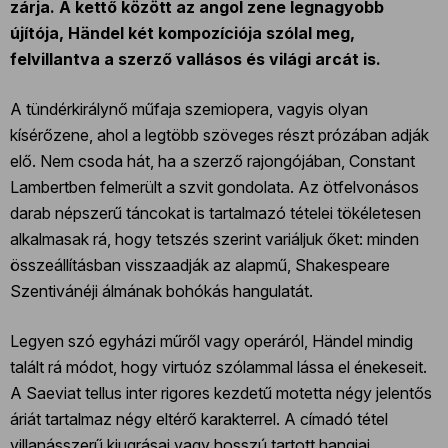
zárja. A kettő között az angol zene legnagyobb
újítója, Händel két kompozíciója szólal meg,
felvillantva a szerző vallásos és világi arcát is.
A tündérkirálynő műfaja szemiopera, vagyis olyan
kísérőzene, ahol a legtöbb szöveges részt prózában adják
elő. Nem csoda hát, ha a szerző rajongójában, Constant
Lambertben felmerült a szvit gondolata. Az ötfelvonásos
darab népszerű táncokat is tartalmazó tételei tökéletesen
alkalmasak rá, hogy tetszés szerint variáljuk őket: minden
összeállításban visszaadják az alapmű, Shakespeare
Szentivánéji álmának bohókás hangulatát.
Legyen szó egyházi műről vagy operáról, Händel mindig
talált rá módot, hogy virtuóz szólammal lássa el énekeseit.
A Saeviat tellus inter rigores kezdetű motetta négy jelentős
áriát tartalmaz négy eltérő karakterrel. A címadó tétel
villanásszerű kiugrásai vagy hosszú tartott hangjai