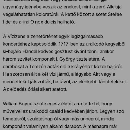
ugyanúgy igénybe veszik az énekest, mint a záró Alleluja
végeláthatatlan koloratúrái. A kettő között a sötét Stellae
fidei és a lírai O nox dulcis hallható.
A Vízizene a zenetörténet egyik legizgalmasabb
koncertjéhez kapcsolódik. 1717-ben az uralkodó kegyeiből
ki-bejáró Händel kedves gesztust kívánt tenni, amikor
három szvitet komponált I. György tiszteletére. A
darabokat a Temzén adták elő a királyéhoz közeli hajóról.
Ha szorosan állt a két vízi jármű, a lágyabb Airt vagy a
menüetteket játszották, ha távol, az élénkebb tánctételeket.
Az előadás óriási sikert aratott.
William Boyce szinte egész életét arra tette fel, hogy
műveivel az uralkodói család kedvében járjon. Legyen szó
temetésről, születésnapról vagy más ünnepről, mindig
komponált valamilyen alkalmi darabot. A másnapra már