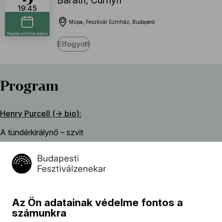
Baráth
,
Curnyn
19:45
Müpa, Fesztivál Színház, Budapest
Naptáramhoz adom
Elfogyott
Program
Henry Purcell (→
bio
):
A tündérkirálynő – szvit
Georg Friedrich Händel (→
bio
):
Saeviat tellus inter rigores – motetta, HWV 240
szünet
Az Ön adatainak védelme fontos a
William Boyce:
számunkra