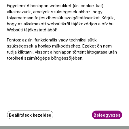
1. (B-dúr) szimfónia, Op. 2
Figyelem! A honlapon websütiket (ún. cookie-kat)
alkalmazunk, amelyek szükségesek ahhoz, hogy
Georg Friedrich Händel (→
bio
):
folyamatosan fejleszthessük szolgáltatásainkat. Kérjük,
hogy az alkalmazott websütikről tájékozódjon a
bfz.hu
Vízizene – 1. (F-dúr) szvit, HWV 348
Websüti tájékoztatójából
!
Fontos: az ún. funkcionális vagy technikai sütik
szükségesek a honlap működéséhez. Ezeket ön nem
Közreműködők
tudja kiiktatni, viszont a honlapon történt látogatása után
törölheti számítógépe böngészőjében.
Vezényel
Christian Curnyn
Szólista
Baráth Emőke
(szoprán)
További információ
Beállítások kezelése
Beleegyezés
Bérletek: ORMÁNDY BÉRLET