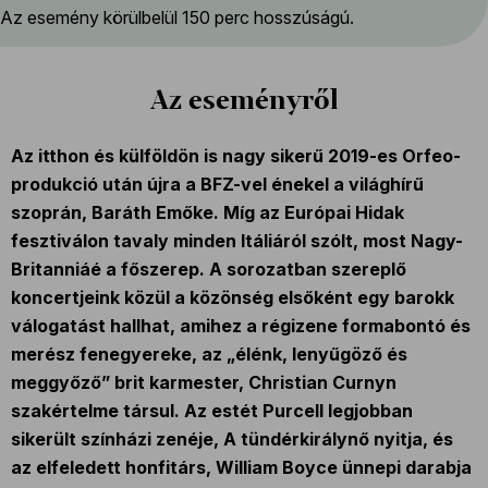
Az esemény körülbelül 150 perc hosszúságú.
Az eseményről
Az itthon és külföldön is nagy sikerű 2019-es Orfeo-
produkció után újra a BFZ-vel énekel a világhírű
szoprán, Baráth Emőke. Míg az Európai Hidak
fesztiválon tavaly minden Itáliáról szólt, most Nagy-
Britanniáé a főszerep. A sorozatban szereplő
koncertjeink közül a közönség elsőként egy barokk
válogatást hallhat, amihez a régizene formabontó és
merész fenegyereke, az „élénk, lenyűgöző és
meggyőző” brit karmester, Christian Curnyn
szakértelme társul. Az estét Purcell legjobban
sikerült színházi zenéje, A tündérkirálynő nyitja, és
az elfeledett honfitárs, William Boyce ünnepi darabja