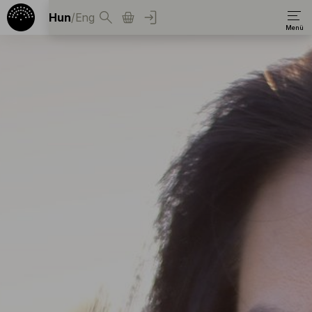
Hun
/
Eng