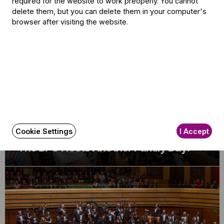
required for the website to work preoperly. You cannot
delete them, but you can delete them in your computer's
Related content
browser after visiting the website.
Cookie Settings
I Accept
Announcement
The BFO Hosts Another Family Day!