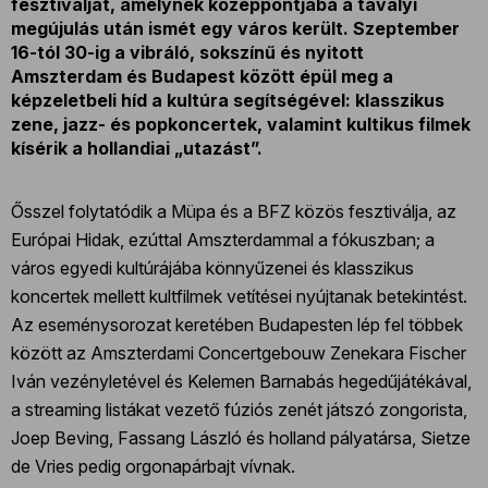
fesztiválját, amelynek középpontjába a tavalyi
megújulás után ismét egy város került. Szeptember
16-tól 30-ig a vibráló, sokszínű és nyitott
Amszterdam és Budapest között épül meg a
képzeletbeli híd a kultúra segítségével: klasszikus
zene, jazz- és popkoncertek, valamint kultikus filmek
kísérik a hollandiai „utazást”.
Ősszel folytatódik a Müpa és a BFZ közös fesztiválja, az
Európai Hidak, ezúttal Amszterdammal a fókuszban; a
város egyedi kultúrájába könnyűzenei és klasszikus
koncertek mellett kultfilmek vetítései nyújtanak betekintést.
Az eseménysorozat keretében Budapesten lép fel többek
között az Amszterdami Concertgebouw Zenekara Fischer
Iván vezényletével és Kelemen Barnabás hegedűjátékával,
a streaming listákat vezető fúziós zenét játszó zongorista,
Joep Beving, Fassang László és holland pályatársa, Sietze
de Vries pedig orgonapárbajt vívnak.