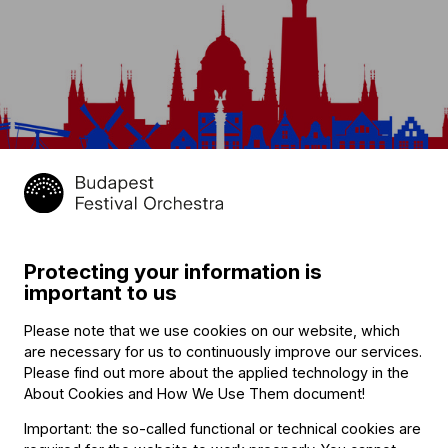
Bridging Europe: Budapest –
2022
Protecting your information is
September
Amsterdam
16–28
important to us
The joint festival of Müpa Budapest and the
Budapest Festival Orchestra always lends an
Please note that we use cookies on our website, which
exciting flavour to the start of the new season:
are necessary for us to continuously improve our services.
besides classical concerts, it also features jazz,
Please find out more about the applied technology in the
…
About Cookies and How We Use Them document
!
Important: the so-called functional or technical cookies are
Details