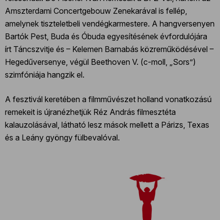
Amszterdami Concertgebouw Zenekarával is fellép,
amelynek tiszteletbeli vendégkarmestere. A hangversenyen
Bartók Pest, Buda és Óbuda egyesítésének évfordulójára
írt Táncszvitje és – Kelemen Barnabás közreműködésével –
Hegedűversenye, végül Beethoven V. (c-moll, „Sors”)
szimfóniája hangzik el.
A fesztivál keretében a filmművészet holland vonatkozású
remekeit is újranézhetjük Réz András filmesztéta
kalauzolásával, látható lesz mások mellett a Párizs, Texas
és a Leány gyöngy fülbevalóval.