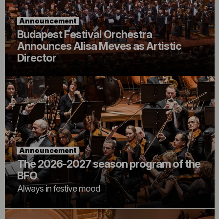
Announcement
Budapest Festival Orchestra
Announces Alisa Meves as Artistic
Director
Announcement
The 2026-2027 season program of the
BFO
Always in festive mood