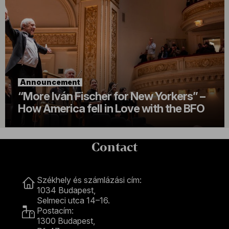
Announcement
“More Iván Fischer for New Yorkers” –
How America fell in Love with the BFO
Contact
Contact
Székhely és számlázási cím:
1034 Budapest,
Selmeci utca 14–16.
Postacím:
1300 Budapest,