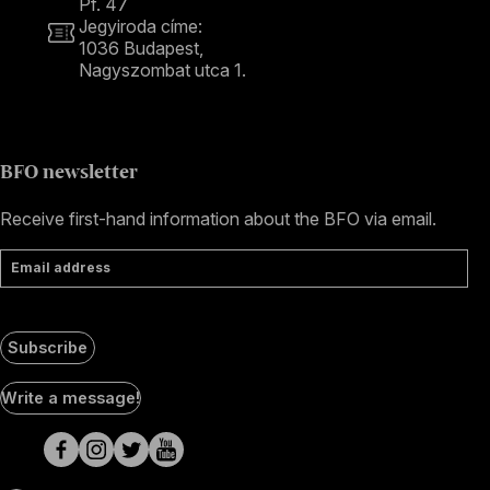
Pf. 47
Jegyiroda címe:
1036 Budapest,
Nagyszombat utca 1.
+36 1 489 4330
BFO newsletter
Receive first-hand information about the BFO via email.
Email address
Subscribe
Social
Write a message!
Media
pages