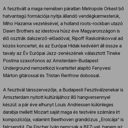
A fesztivált a maga nemében páratlan Metropole Orkest bő
hatvantagú formációja nyitja állandó vendégkarmesterük,
Miho Hazama vezetésével, a holland roots-rockban utazó
Dawn Brothers az idestova húsz éve Magyarországon is
élő osztrák dalszerző-előadóval, Ripoff Raskolnikovval ad
közös koncertet, és az Európai Hidak kedvéért áll össze a
tavaly az Év Európai Jazz-zenészének választott Tineke
Postma szaxofonos az Amsterdam–Budapest
Underground nemzetközi kvartettet alapító Fenyvesi
Márton gitárossal és Tristan Renfrow dobossal.
A fesztivál társszervezője, a Budapesti Fesztiválzenekar is
Amszterdam nyitott kultúrájához illő hangversennyel
készül: a pár éve elhunyt Louis Andriessen különleges
darabja mellett Mozart saját maga és testvére számára írt
kompozíciója, valamint Beethoven grandiózus „Eroicája” is
felcsendül. De Fischer Iván nemcsak a BFZ-vel, hanem az