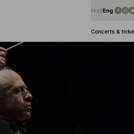
Hun
/
Eng
Concerts & ticke