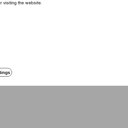
r visiting the website.
zo Live HD)
tings