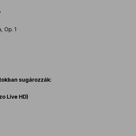
y
, Op. 1
ntokban sugározzák:
zo Live HD)