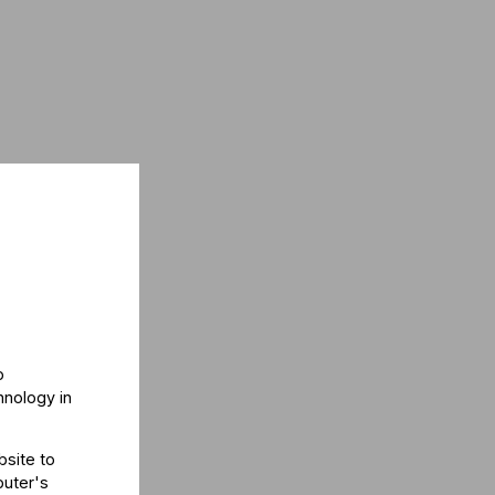
o
hnology in
bsite to
puter's