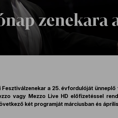
ónap zenekara 
Fesztiválzenekar a 25. évfordulóját ünneplő
zo vagy Mezzo Live HD előfizetéssel rende
övetkező két programját márciusban és áprili