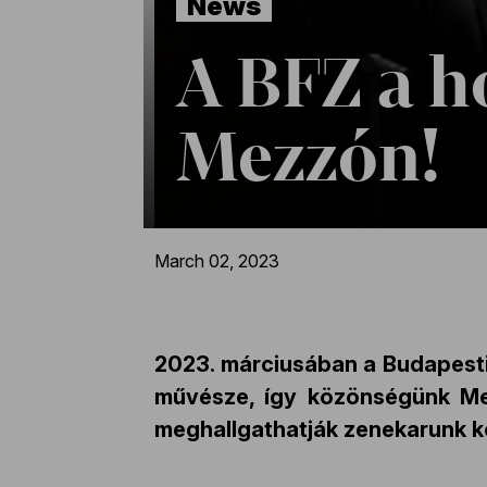
News
A BFZ a h
Mezzón!
March 02, 2023
2023. márciusában a Budapesti 
művésze, így közönségünk Mez
meghallgathatják zenekarunk k