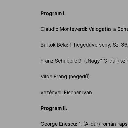
Program I.
Claudio Monteverdi: Válogatás a Sche
Bartók Béla: 1. hegedűverseny, Sz. 3
Franz Schubert: 9. („Nagy” C-dúr) szi
Vilde Frang (hegedű)
vezényel: Fischer Iván
Program II.
George Enescu: 1. (A-dúr) román rapsz