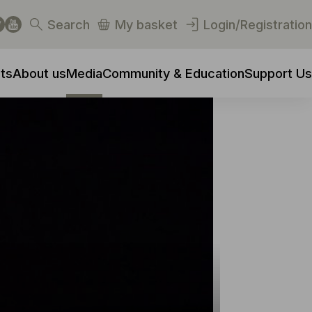
Search
My basket
Login/Registration
ts
About us
Media
Community & Education
Support Us