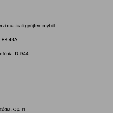
rzi musicali gyűjteményből
6, BB 48A
mfónia, D. 944
ódia, Op. 11