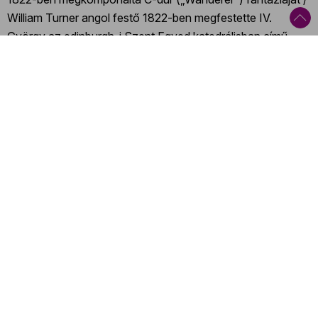
William Turner angol festő 1822-ben megfestette IV.
György az edinburgh-i Szent Egyed katedrálisban című
képét / 1788-ban megindult a Magyar Museum, az első
magyar irodalmi folyóirat / Francisco Goya spanyol festő
1788-ban megfestette Don Manuel Osorio Manrique de
Zuñiga portréját / 1960. október 16-án Donaueschingenben
bemutatták Krzysztof Penderecki lengyel zeneszerző
Anaklasis című darabját / 1826-ban megjelent James
Fenimore Cooper amerikai író Az utolsó mohikán című
regénye / Joseph Nicéphore Niépce francia vegyész 1826-
ban elkészítette az első fennmaradt fényképet
Kategóriák
:
Nagyzenekari koncert
,
Romantika
,
20-21. század
,
Bécsi