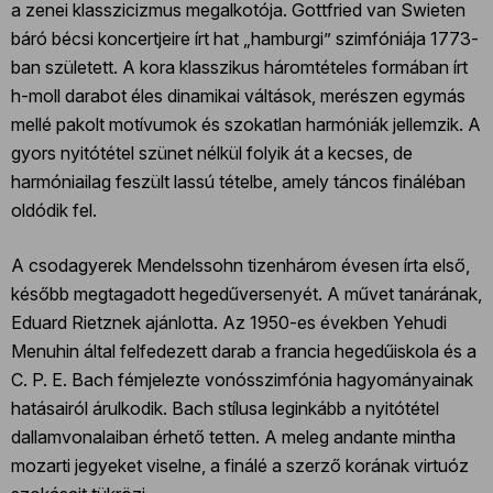
a zenei klasszicizmus megalkotója. Gottfried van Swieten
báró bécsi koncertjeire írt hat „hamburgi” szimfóniája 1773-
ban született. A kora klasszikus háromtételes formában írt
h-moll darabot éles dinamikai váltások, merészen egymás
mellé pakolt motívumok és szokatlan harmóniák jellemzik. A
gyors nyitótétel szünet nélkül folyik át a kecses, de
harmóniailag feszült lassú tételbe, amely táncos fináléban
oldódik fel.
A csodagyerek Mendelssohn tizenhárom évesen írta első,
később megtagadott hegedűversenyét. A művet tanárának,
Eduard Rietznek ajánlotta. Az 1950-es években Yehudi
Menuhin által felfedezett darab a francia hegedűiskola és a
C. P. E. Bach fémjelezte vonósszimfónia hagyományainak
hatásairól árulkodik. Bach stílusa leginkább a nyitótétel
dallamvonalaiban érhető tetten. A meleg andante mintha
mozarti jegyeket viselne, a finálé a szerző korának virtuóz