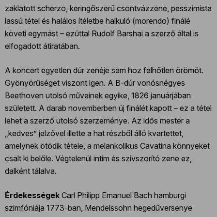
zaklatott scherzo, keringőszerű csontvázzene, pesszimista
lassú tétel és halálos ítéletbe halkuló (morendo) finálé
követi egymást – ezúttal Rudolf Barshai a szerző által is
elfogadott átiratában.
A koncert egyetlen dúr zenéje sem hoz felhőtlen örömöt.
Gyönyörűséget viszont igen. A B-dúr vonósnégyes
Beethoven utolsó műveinek egyike, 1826 januárjában
született. A darab novemberben új finálét kapott – ez a tétel
lehet a szerző utolsó szerzeménye. Az idős mester a
„kedves” jelzővel illette a hat részből álló kvartettet,
amelynek ötödik tétele, a melankolikus Cavatina könnyeket
csalt ki belőle. Végtelenül intim és szívszorító zene ez,
dalként tálalva.
Érdekességek
Carl Philipp Emanuel Bach hamburgi
szimfóniája 1773-ban, Mendelssohn hegedűversenye