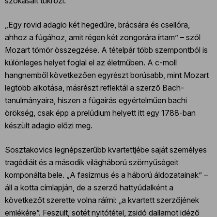
szokásait tükrözi.
„Egy rövid adagio két hegedűre, brácsára és csellóra,
ahhoz a fúgához, amit régen két zongorára írtam” – szól
Mozart tömör összegzése. A tételpár több szempontból is
különleges helyet foglal el az életműben. A c-moll
hangnemből következően egyrészt borúsabb, mint Mozart
legtöbb alkotása, másrészt reflektál a szerző Bach-
tanulmányaira, hiszen a fúgaírás egyértelműen bachi
örökség, csak épp a prelúdium helyett itt egy 1788-ban
készült adagio előzi meg.
Sosztakovics legnépszerűbb kvartettjébe saját személyes
tragédiáit és a második világháború szörnyűségeit
komponálta bele. „A fasizmus és a háború áldozatainak” –
áll a kotta címlapján, de a szerző hattyúdalként a
következőt szerette volna ráírni: „a kvartett szerzőjének
emlékére”. Feszült, sötét nyitótétel, zsidó dallamot idéző