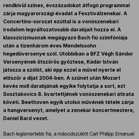
rendkívül színes, évszázadokat átfogó programmal
zárja magyarországi évadát a Fesztiválzenekar. A
Concertino-sorozat ezúttal is a vonószenekari
irodalom legváltozatosabb darabjait hozza el. A
klasszicizmusnak megágyazó Bach fiú szimfóniája
után a tizenhárom éves Mendelssohn
hegedűversenye szól. Utóbbiban a BFZ Végh Sándor
Versenyének ötszörös győztese, Kádár István
játssza a szólót, aki épp ezzel a művel nyerte el
először a díjat 2004-ben. A szünet után Mozart
kevés moll darabjának egyike folytatja a sort, ezt
Sosztakovics 8. kvartettjének vonószenekari átirata
követi. Beethoven egyik utolsó művének tétele zárja
a hangversenyt, amelyet a zenekar koncertmestere,
Daniel Bard vezet.
Bach legismertebb fia, a másodszülött Carl Philipp Emanuel