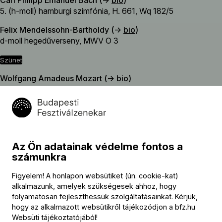
Carl Philipp Emanuel Bach (→
bio
)
5. (h-moll) hamburgi szimfónia, H. 661, Wq 182/5
Felix Mendelssohn-Bartholdy (→
bio
)
d-moll hegedűverseny, MWV O 3
szünet
Wolfgang Amadeus Mozart (→
bio
)
c-moll adagio és fúga, K. 546
Dmitrij Sosztakovics (→
bio
)
c-moll kamaraszimfónia, Op. 110a
Ludwig van Beethoven (→
bio
)
Az Ön adatainak védelme fontos a
13. (B-dúr) vonósnégyes – Cavatina, Op. 130
számunkra
Figyelem! A honlapon websütiket (ún. cookie-kat)
alkalmazunk, amelyek szükségesek ahhoz, hogy
Közreműködők
folyamatosan fejleszthessük szolgáltatásainkat. Kérjük,
hogy az alkalmazott websütikről tájékozódjon a
bfz.hu
Koncertmester
Websüti tájékoztatójából
!