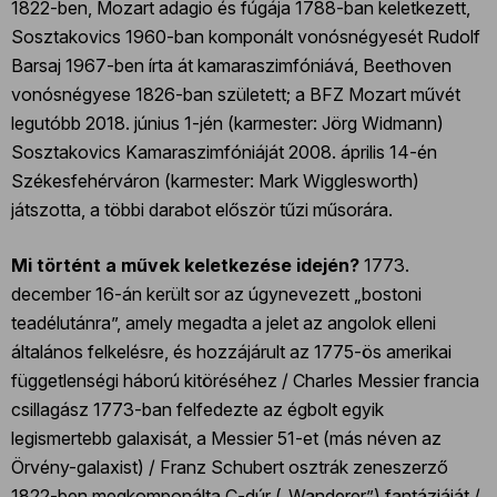
1822-ben, Mozart adagio és fúgája 1788-ban keletkezett,
Sosztakovics 1960-ban komponált vonósnégyesét Rudolf
Barsaj 1967-ben írta át kamaraszimfóniává, Beethoven
vonósnégyese 1826-ban született; a BFZ Mozart művét
legutóbb 2018. június 1-jén (karmester: Jörg Widmann)
Sosztakovics Kamaraszimfóniáját 2008. április 14-én
Székesfehérváron (karmester: Mark Wigglesworth)
játszotta, a többi darabot először tűzi műsorára.
Mi történt a művek keletkezése idején?
1773.
december 16-án került sor az úgynevezett „bostoni
teadélutánra”, amely megadta a jelet az angolok elleni
általános felkelésre, és hozzájárult az 1775-ös amerikai
függetlenségi háború kitöréséhez / Charles Messier francia
csillagász 1773-ban felfedezte az égbolt egyik
legismertebb galaxisát, a Messier 51-et (más néven az
Örvény-galaxist) / Franz Schubert osztrák zeneszerző
1822-ben megkomponálta C-dúr („Wanderer”) fantáziáját /