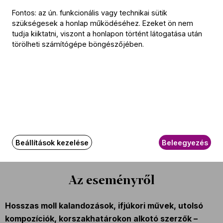
Fontos: az ún. funkcionális vagy technikai sütik
Daniel Bard
szükségesek a honlap működéséhez. Ezeket ön nem
Szólista
tudja kiiktatni, viszont a honlapon történt látogatása után
törölheti számítógépe böngészőjében.
Kádár István
(hegedű)
A koncerten játszó zenészek
További információ
Bérletek: Ormándy bérlet
Az esemény körülbelül 120 perc hosszúságú.
Beállítások kezelése
Beleegyezés
Az eseményről
Hosszas moll kalandozások, ifjúkori művek, utolsó
kompozíciók, korszakhatárokon alkotó szerzők –